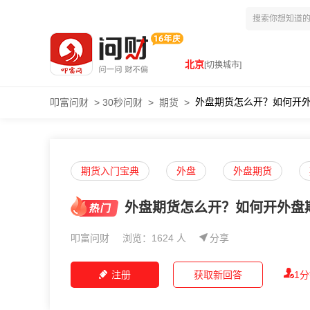
北京
[切换城市]
外盘期货怎么开？如何开
叩富问财
>
30秒问财
>
期货
>
期货入门宝典
外盘
外盘期货
外盘期货怎么开？如何开外盘
叩富问财
浏览：1624 人
分享
注册
获取新回答
1