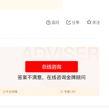
追问
分享
关注