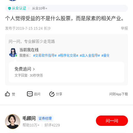
从业认证
从业10年+
个人觉得受益的不是什么股票，而是尿素的相关产业。
发布于2019-7-15 15:24 长沙
举报
问一问，专业解答少走弯路
当前我在线
我擅长：
#交易软件指导#
#程序化交易#
#出入金指导#
#量化交易#
#资产配
免费追问
文字回复· 30秒快答
追问
分享
问财App下载
赞
毛顾问
证券经理
帮助10万+
好评4229