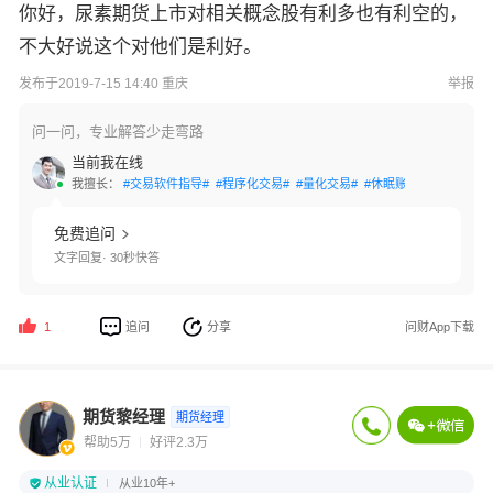
你好，尿素期货上市对相关概念股有利多也有利空的，
不大好说这个对他们是利好。
发布于2019-7-15 14:40 重庆
举报
问一问，专业解答少走弯路
当前我在线
我擅长：
#交易软件指导#
#程序化交易#
#量化交易#
#休眠账户激活#
#资金
免费追问
文字回复· 30秒快答
追问
分享
问财App下载
1
期货黎经理
期货经理
帮助5万
好评2.3万
从业认证
从业10年+