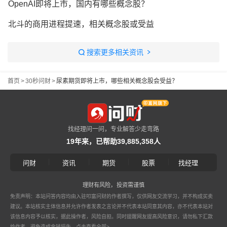
OpenAI即将上市，国内有哪些概念股？
北斗的商用进程提速，相关概念股或受益
搜索更多相关资讯
首页
>
30秒问财
>
尿素期货即将上市，哪些相关概念股会受益？
找经理问一问，专业解答少走弯路
19年来，已帮助39,885,358人
|
|
|
|
问财
资讯
期货
股票
找经理
理财有风险，投资需谨慎
免责声明：本站问答内容均由入驻叩富问财的作者撰写，仅供网友交流学习，并不构成买卖
建议。本站核实主体信息并允许作者发表之言论并不代表本站同意其内容，亦不代表本站对
该信息内容予以核实，据此操作者，风险自担。同时提醒网友提高风险意识，请勿私下汇款
给作者，避免造成金钱损失。
点击查看全部>