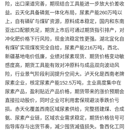
险，出口渠道完善，期现结合工具能进一步放大价差收
益。云天化具备磷氮一体化布局，尿素产能260万吨以
上，自有磷矿与煤矿资源，原料成本稳定，国内和东南
亚出口配额充足，期货上市后可通过期货指引排产，对
冲化肥价格下行风险，现金流稳定性更强。湖北宜化自
有煤矿实现煤炭完全自给，尿素产能216万吨，西北、
新疆基地电价低廉，业绩对尿素现货、期货价格变动敏
感度高，期货工具能有效对冲原料与成品双向波动风
险，行业景气阶段利润提升空间大。泸天化是西南老牌
尿素企业，核定尿素产能152.5万吨，主业高度集中在
尿素产品，盈利贴近产品价格，期货带来的涨价预期会
直接拉动股价，同时企业可利用套保规避淡季跌价亏
损。赤天化覆盖西南区域尿素供给，完整搭建煤、合成
氨、尿素产业链，区域农业需求稳定，期货价格信号可
指导库存与出货节奏，减少囤货减值损失。鲁西化工同