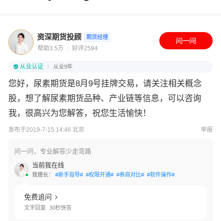
资深期货投顾
期货经理
帮助3.5万
好评2594
从业认证
从业9年
您好，尿素期货是8月9号挂牌交易，请关注相关概念
股，想了解尿素期货品种、产业链等信息，可以咨询
我，很高兴为您解答，祝您生活愉快！
发布于2019-7-15 14:46 北京
举报
问一问，专业解答少走弯路
当前我在线
我擅长：
#新手指导#
#权限开通#
#券商对比#
#软件操作#
免费追问
文字回复· 30秒快答