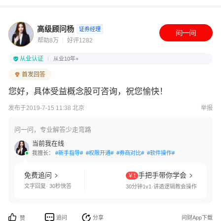
高级顾问杨
证券经理
帮助8万
好评1282
从业认证
从业10年+
首发回答
您好，具体受益概念股可咨询，祝您愉快！
发布于2019-7-15 11:38 北京
举报
问一问，专业解答少走弯路
当前我在线
我擅长：
#新手指导#
#权限开通#
#券商对比#
#软件操作#
免费追问
手把手带你学会
￥1
文字回复· 30秒快答
30分钟1v1·讲透逻辑教会操作
追问
分享
问财App下载
赞