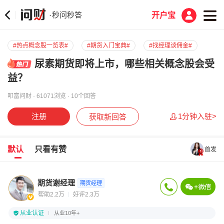
秒问秒答
·
开户宝
#热点概念股一览表#
#期货入门宝典#
#找经理谈佣金#
尿素期货即将上市，哪些相关概念股会受
益？
叩富问财 · 61071浏览 · 10个回答
注册
1分钟入驻>
获取新回答
默认
只看有赞
首发
期货谢经理
期货经理
帮助2.2万
好评2.3万
从业认证
从业10年+