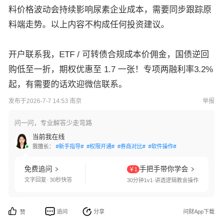
料价格波动会持续影响尿素企业成本，需要同步跟踪原
料端走势。以上内容不构成任何投资建议。
开户联系我，ETF / 可转债合规成本价佣金，国债逆回
购低至一折，期权优惠至 1.7 一张！专项两融利率3.2%
起，有需要的话欢迎微信联系。
发布于2026-7-7 14:53 南京
举报
问一问，专业解答少走弯路
当前我在线
我擅长：
#新手指导#
#权限开通#
#券商对比#
#软件操作#
免费追问
手把手带你学会
￥1
文字回复· 30秒快答
30分钟1v1·讲透逻辑教会操作
追问
分享
问财App下载
赞