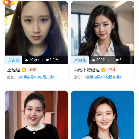
10万+
1.1万
2932
6
咨询我
咨询我
|
|
王经理
两融小嫒经理
在线
在线
擅长：
#新手指导#
#权限开通#
擅长：
#新手指导#
#权限开通#