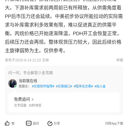
大。下游补库需求前两周前已有所释放，从供需角度看
PP后市压力还会延续。中美初步协议所能拉动的实际需
求与补库需求利多效果有限，难以促进真正的供需平
衡。丙烷价格已开始逐渐降温，PDH开工会恢复正常，
后续压力还会再现。整体现货压力较大，因此后续价格
主旋律弱势为主。仅供参考。
发布于2020-8-14 21:52 玉林
举报
问一问，专业解答少走弯路
当前我在线
我擅长：
#交易软件指导#
#交易接口#
#程序化交易#
#出入金指导#
#技术指
免费追问
文字回复· 30秒快答
追问
分享
问财App下载
赞