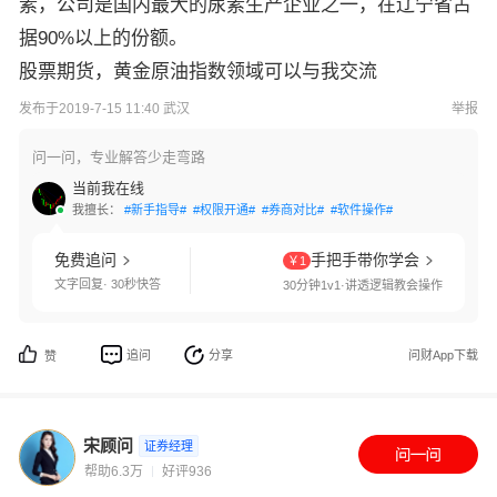
素，公司是国内最大的尿素生产企业之一，在辽宁省占
据90%以上的份额。
股票期货，黄金原油指数领域可以与我交流
发布于2019-7-15 11:40 武汉
举报
问一问，专业解答少走弯路
当前我在线
我擅长：
#新手指导#
#权限开通#
#券商对比#
#软件操作#
免费追问
手把手带你学会
￥1
文字回复· 30秒快答
30分钟1v1·讲透逻辑教会操作
追问
分享
问财App下载
赞
宋顾问
证券经理
帮助6.3万
好评936