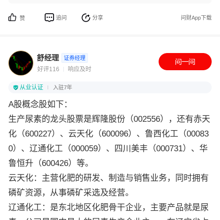
追问
分享
问财App下载
赞
舒经理
证券经理
好评116
响应及时
从业认证
入驻7年
A股概念股如下：
生产尿素的龙头股票是辉隆股份（002556），还有赤天
化（600227）、云天化（600096）、鲁西化工（00083
0）、辽通化工（000059）、四川美丰（000731）、华
鲁恒升（600426）等。
云天化：主营化肥的研发、制造与销售业务，同时拥有
磷矿资源，从事磷矿采选及经营。
辽通化工：是东北地区化肥骨干企业，主要产品就是尿