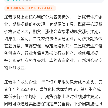
从业认证
从业1年
叩富问财官方评定为【优质回答】
尿素期货上市核心利好分为四类标的，一是尿素生产企
业，期货提供价格发现、套期保值工具，既能平抑现货
价格波动风险，期货上涨也会直接带动现货涨价预期，
增厚企业盈利；二是农资流通贸易企业，可依托期货做
基差贸易、库存套保，稳定渠道利润；三是尿素生产设
备供应商，行业套保普及带动行业扩产、检修需求提
升；四是拥有尿素交割厂库的农资企业，可新增仓储交
割业务收益。
尿素生产龙头企业，华鲁恒升是煤头尿素成本龙头，尿
素年产能255万吨，煤气化技术优势明显，单吨生产成
本低于行业平均水平，期货价格上涨时业绩弹性充足，
同时可以通过卖出套保锁定产品售价，平滑周期波动风