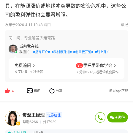
具，在能源涨价或地缘冲突导致的农资危机中，这些公
司的盈利弹性也会显著增强。
发布于2026-4-11 19:48 海口
举报
问一问，专业解答少走弯路
当前我在线
我擅长：
#指导开户#
#科创板开通#
#创业板开通#
#线上开户#
#多账户管理
免费追问
手把手带你学会
￥1
文字回复· 30秒快答
30分钟1v1·讲透逻辑教会操作
追问
分享
问财App下载
4
资深王经理
证券经理
帮助6266
好评929