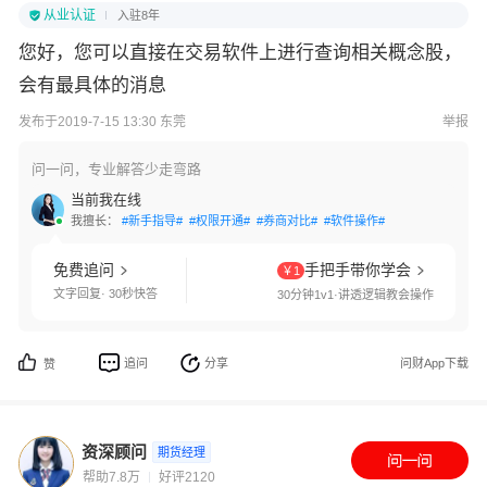
从业认证
入驻8年
您好，您可以直接在交易软件上进行查询相关概念股，
会有最具体的消息
发布于2019-7-15 13:30 东莞
举报
问一问，专业解答少走弯路
当前我在线
我擅长：
#新手指导#
#权限开通#
#券商对比#
#软件操作#
免费追问
手把手带你学会
￥1
文字回复· 30秒快答
30分钟1v1·讲透逻辑教会操作
追问
分享
问财App下载
赞
资深顾问
期货经理
帮助7.8万
好评2120