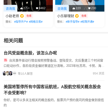
2万+
8462
220
230
咨询我
咨询我
|
|
小赵老师
小乐聊理财
在线
在线
擅长：
#指导开户#
#网格交易#
擅长：
#新手指导#
#权限开通#
相关问题
台风受益概念股，该怎么办呢
台风事件驱动行情会按照预警备战、登陆受灾、灾后重建三个时间窗
口轮动炒作，各阶段资金偏好赛道区分清晰，2023年杜苏芮、卡努、海葵
连续登陆期间，市场资金沿着防汛抢险、应急物资、灾后修复、...
954 浏览
等10人解答
美国将暂停所有中国客运航班，A股航空相关概念股会
不会受影响？
你好，是可以多关注相关的概念股的，股票开户预约我司的佣金做到很低
的