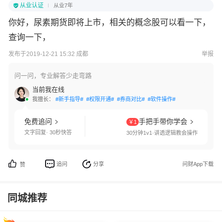
从业认证
从业7年
你好，尿素期货即将上市，相关的概念股可以看一下，
查询一下，
发布于2019-12-21 15:32 成都
举报
问一问，专业解答少走弯路
当前我在线
我擅长：
#新手指导#
#权限开通#
#券商对比#
#软件操作#
免费追问
手把手带你学会
￥1
文字回复· 30秒快答
30分钟1v1·讲透逻辑教会操作
追问
分享
问财App下载
赞
同城推荐