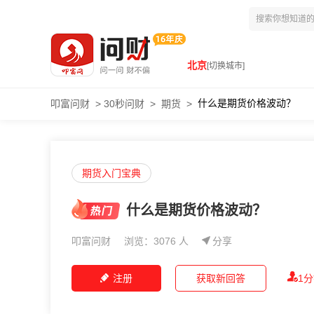
北京
[切换城市]
什么是期货价格波动？
叩富问财
>
30秒问财
>
期货
>
期货入门宝典
什么是期货价格波动？
叩富问财
浏览：3076 人
分享
注册
获取新回答
1