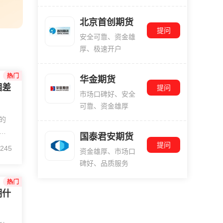
北京首创期货
提问
安全可靠、资金雄
厚、极速开户
华金期货
相差
提问
市场口碑好、安全
可靠、资金雄厚
的
：
国泰君安期货
为了
提问
245
资金雄厚、市场口
，
碑好、品质服务
市
明什