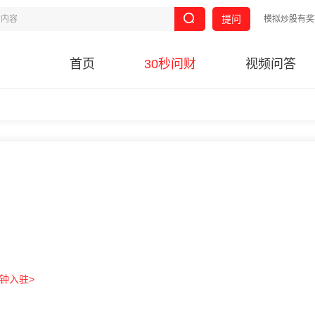
提问
模拟炒股有奖
首页
30秒问财
视频问答
分钟入驻>