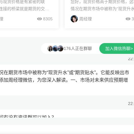
与现货价格是有紧密的联
您好，现货价格高于期货价格，这
连接的桥梁就是期货的交割
情况在期货市场中被称为“现货升水
果期货现货价格出现偏离，
“期货贴水”。它能反映出市场的多
22
理
8305
周经理
3
利空间。通过买期卖现或卖
况，想了解更多期货知识，添加周
在期货市场中被称为“现货升水”或“期货贴水”。它能反映出市
期货现货价格紧密地联系在
理微信，为您深入解读。一、市场
未来供应预期增加...
添加周经理微信，为您深入解读。一、市场对未来供应预期增
176人正在群聊
加入微信热聊>
22
问有没有资讯群可以加入？
22
讯，我拉您进群吧~