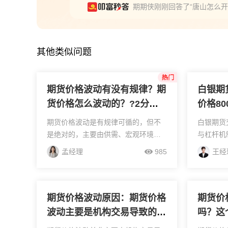
期期侠刚刚回答了“唐山怎么开
小刘经理刚刚回答了“2026
朱经理刚刚回答了“黄金期货
其他类似问题
期货价格波动有没有规律？期
白银期
货价格怎么波动的？?2分钟
价格8
就能明白的知识，别错过！
位及波
期货价格波动是有规律可循的，但不
白银期货
是绝对的，主要由供需、宏观环境和
与杠杆机
市场情绪这几个核心因素驱动。咱们
例设定为
孟经理
985
王经
先把底层逻辑讲透：供需是最根本的
以当前市
——比如某个商品供小于求，价格就
保证金约为
容易涨；供大于求就会跌。...
制与资本效
期货价格波动原因：期货价格
期货价
波动主要是机构交易导致的
吗？这
吗？
呢？知