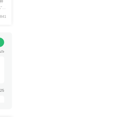
种
”或
种情
:25
841
经
对
:25
:25