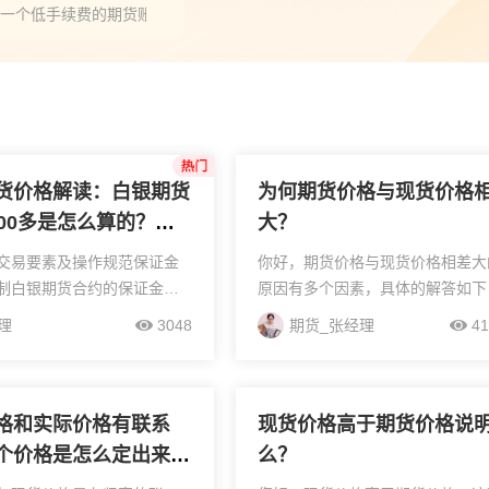
一个低手续费的期货账户？”
年国泰君安期货有没有黄金新手入门直播课？服务查询”
套保和直接囤金条哪个好，套保怎么操作跟直接囤金条差在哪？”
货价格解读：白银期货
为何期货价格与现货价格
000多是怎么算的？单
大？
动逻辑
交易要素及操作规范保证金
你好，期货价格与现货价格相差大
制白银期货合约的保证金比
原因有多个因素，具体的解答如下
12%，对应杠杆倍数为8倍。
1、需求与供应影响：期货市场是
理
3048
期货_张经理
41
场价格估算，每手交易所需
满足特定时间未来的需求而存在的
13,500元，体现了风险控
因此与现货市场存在区别。在期货
率的...
场中，交易者主要关注未...
格和实际价格有联系
现货价格高于期货价格说
个价格是怎么定出来的
么？
道的麻烦说一下