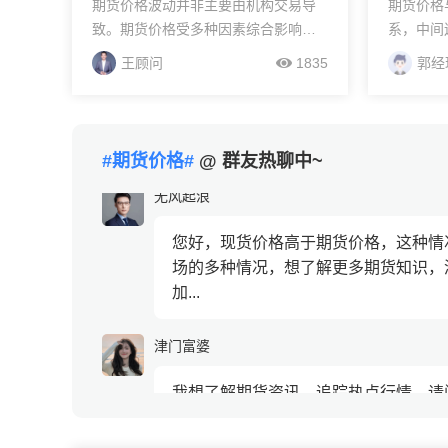
期货价格波动并非主要由机构交易导
期货价格
致。期货价格受多种因素综合影响，
系，中间
机构交易只是其中一部分因素。需要
制度。如
无风起浪
王顾问
1835
郭经
注意的是，不能片面地将价格波动都
则存在套
归结于机构。如有疑问，可加微信细
您好，现货价格高于期货价格，这种情况
期买现使
聊。1、供求关系：这是影...
一起。
场的多种情况，想了解更多期货知识，
加...
#期货价格#
@ 群友热聊中~
津门富婆
我想了解期货资讯，追踪热点行情，请
雅欣四月
有的，群里每日分享期货观点，市场资