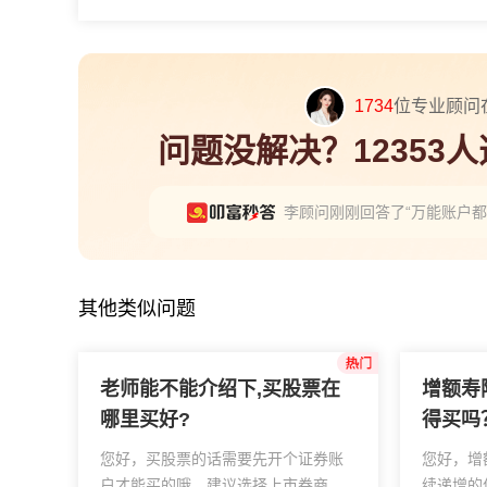
1734
位专业顾问
问题没解决？12353
李顾问刚刚回答了“万能账户
其他类似问题
老师能不能介绍下,买股票在
增额寿
哪里买好?
得买吗
您好，买股票的话需要先开个证券账
您好，增
户才能买的哦，建议选择上市券商比
续递增的