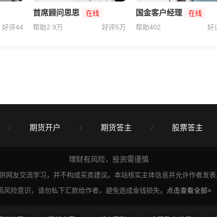
首席顾问思思
国金客户经理
在线
在线
好评44
帮助2.9万
好评5万
帮助402
好
期货开户
期货答主
股票答主
/
/
/
理财有风险，投资需谨慎
仅供网友交流学习，并不构成买卖建议。本站核实主体信息并允许作者发
高风险意识，请勿私下汇款给作者，避免造成金钱损失。
点击查看全部>