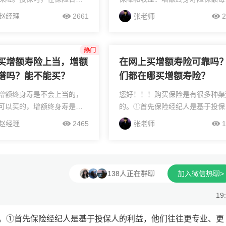
证利率，不得随意变更。该
都会按照一定的比例复利增长，当
赵经理
2661
张老师
2
于计算每年的增值解约金，
金价值超过当前累计已交保费，保
算复利的数值。每年的保额
就可以回本。2、资产稳定：增额
利率...
的所有保障...
买增额寿险上当，增额
在网上买增额寿险可靠吗
谱吗？能不能买？
们都在哪买增额寿险？
增额终身寿是不会上当的，
您好！！！购买保险是有很多种渠
可以买的，增额终身寿是保
的。①首先保险经纪人是基于投保
产品，而中国保险公司受中
的利益，他们往往更专业、更公正
赵经理
2465
张老师
1
会监管，如果遇到问题，或
更客观。因此跟保险经纪人对接，
是骗人的”可以向银保监会投
保人买到高性价比产品的可能性更
功...
高。②就是保险经...
138人正在群聊
加入微信热聊>
19
。①首先保险经纪人是基于投保人的利益，他们往往更专业、更