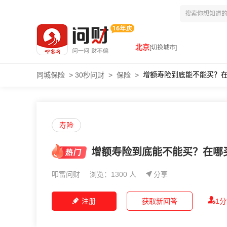
北京
[切换城市]
增额寿险到底能不能买？
同城保险
>
30秒问财
>
保险
>
寿险
增额寿险到底能不能买？在哪
叩富问财
浏览：1300 人
分享
注册
获取新回答
1