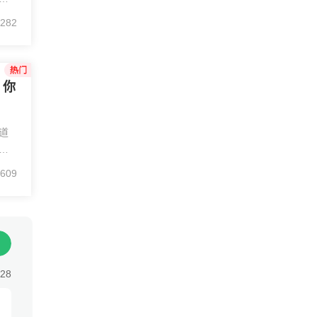
现
282
单
寿险
？你
道
人
、
609
投
:28