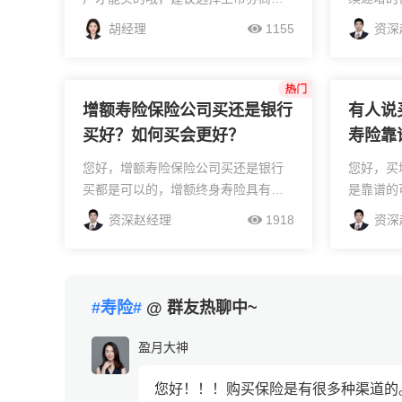
较好，这些都券商服务是有保障的，
内注明保
胡经理
1155
资深
并且后期有很多福利的！
利率适用
也用于计
会按照这个
增额寿险保险公司买还是银行
有人说
买好？如何买会更好？
寿险靠
您好，增额寿险保险公司买还是银行
您好，买
买都是可以的，增额终身寿险具有非
是靠谱的
常可观的现金价值，因而当需要用钱
险公司的
资深赵经理
1918
资深
的时候，还可以通过减保取现的方
国银保监
式，可以得到一笔现金流。等投保过
者觉得“
后一段时间，现金价值就会赶...
诉。投诉成
#寿险#
@ 群友热聊中~
盈月大神
您好！！！购买保险是有很多种渠道的