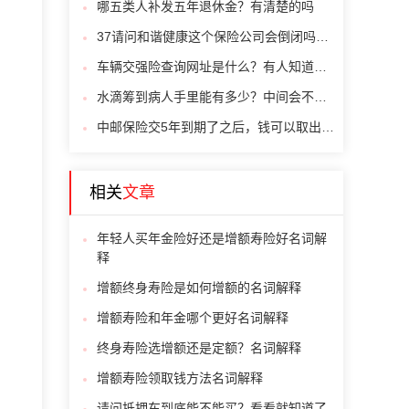
哪五类人补发五年退休金？有清楚的吗
37请问和谐健康这个保险公司会倒闭吗，倒闭了我买的保险怎么办，有保障吗
车辆交强险查询网址是什么？有人知道吗？
水滴筹到病人手里能有多少？中间会不会扣费？
中邮保险交5年到期了之后，钱可以取出来吗?
相关
文章
年轻人买年金险好还是增额寿险好名词解
释
增额终身寿险是如何增额的名词解释
增额寿险和年金哪个更好名词解释
终身寿险选增额还是定额？名词解释
增额寿险领取钱方法名词解释
请问抵押车到底能不能买？看看就知道了