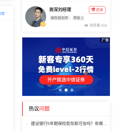
资深刘经理
咨询
思思
保险规划师
帮助 2
浏览量 416
1
2
3
热议
问题
建设银行5年期保险型存款可信吗？有哪些优缺点？