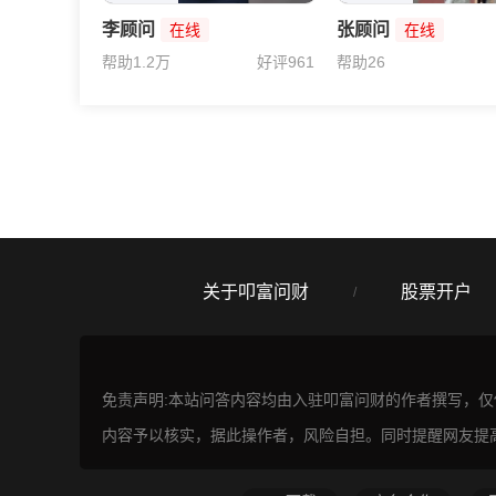
李顾问
张顾问
在线
在线
帮助1.2万
好评961
帮助26
关于叩富问财
股票开户
/
免责声明:本站问答内容均由入驻叩富问财的作者撰写，
内容予以核实，据此操作者，风险自担。同时提醒网友提