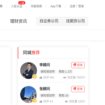
/
赛
入驻认证
功能指南
App下载
注册
登录
理财资讯
找证券公司
找期货公司
|
同城
推荐
李顾问
咨询
保险规划师
帮助 1.2万
好评 961
浏览量 788万+
张顾问
咨询
保险规划师
帮助 26
好评 44
浏览量 18万+