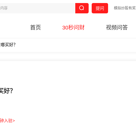
提问
模拟炒股有奖
首页
30秒问财
视频问答
在哪买好？
买好？
分钟入驻>