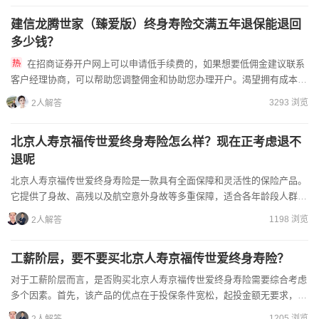
建信龙腾世家（臻爱版）终身寿险交满五年退保能退回
多少钱？
在招商证券开户网上可以申请低手续费的，如果想要低佣金建议联系
客户经理协商，可以帮助您调整佣金和协助您办理开户。渴望拥有成本价
佣金账户？联系我，我司费率处于行业超级低位，有需要随时沟通即...
3293 浏览
2人解答
北京人寿京福传世爱终身寿险怎么样？现在正考虑退不
退呢
北京人寿京福传世爱终身寿险是一款具有全面保障和灵活性的保险产品。
它提供了身故、高残以及航空意外身故等多重保障，适合各年龄段人群投
保，且缴费方式多样，可以根据个人经济状况和需求选择。此外...
1198 浏览
2人解答
工薪阶层，要不要买北京人寿京福传世爱终身寿险？
对于工薪阶层而言，是否购买北京人寿京福传世爱终身寿险需要综合考虑
多个因素。首先，该产品的优点在于投保条件宽松，起投金额无要求，适
合经济能力有限的工薪阶层。此外，它提供全面的保障，包括身...
1205 浏览