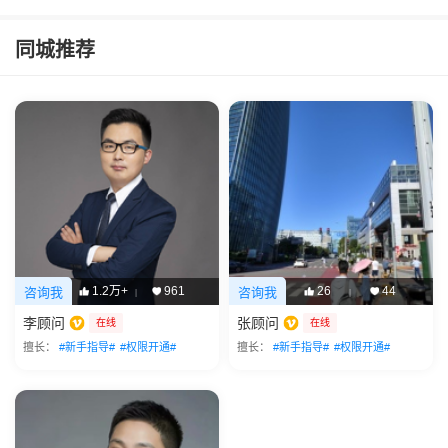
同城推荐
1.2万+
961
26
44
咨询我
咨询我
|
|
李顾问
张顾问
在线
在线
擅长：
#新手指导#
#权限开通#
擅长：
#新手指导#
#权限开通#