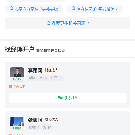
北京人寿京福世享尊享版
国寿福交了5年能退多少
搜索更多相关问题
找经理开户
佣金和经理直接谈
李顾问
财经达人
帮助1.2万+人
好评102
在线
身份认证
联系TA
张顾问
财经达人
帮助2人
好评0
在线