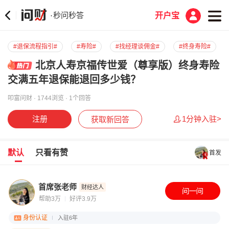
秒问秒答
·
开户宝
#退保流程指引#
#寿险#
#找经理谈佣金#
#终身寿险#
北京人寿京福传世爱（尊享版）终身寿险
交满五年退保能退回多少钱？
叩富问财 · 1744浏览 · 1个回答
注册
1分钟入驻>
获取新回答
默认
只看有赞
首发
首席张老师
财经达人
帮助3万
好评3.9万
身份认证
入驻6年