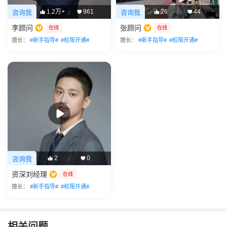
1.2万+
961
26
44
咨询我
咨询我
|
|
李顾问
张顾问
在线
在线
擅长：
#新手指导#
#权限开通#
擅长：
#新手指导#
#权限开通#
2
0
咨询我
|
资深刘经理
在线
擅长：
#新手指导#
#权限开通#
相关问题