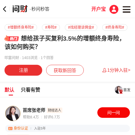
秒问秒答
·
开户宝
#增额终身寿险#
#寿险#
#找经理谈佣金#
#终身寿险#
想给孩子买复利3.5%的增额终身寿险，
该如何购买？
叩富问财 · 1403浏览 · 1个回答
注册
1分钟入驻>
获取新回答
默认
只看有赞
首发
首席张老师
财经达人
帮助8.4万
好评6.7万
身份认证
入驻5年