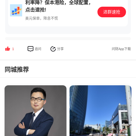
利率降？保本港险，全球配置，
点击速抢!
进群速抢
美元保单，降息不慌
追问
分享
问财App下载
1
同城推荐