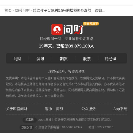
首页
>
30秒问财
>
想给孩子买复利3.5%的增额终身寿险，该如何购买？
找经理问一问，专业解答少走弯路
19年来，已帮助39,879,109人
|
|
|
|
问财
资讯
期货
股票
找经理
理财有风险，投资需谨慎
免责声明：本站问答内容均由入驻叩富问财的作者撰写，仅供网友交流学习，并不构成买卖
建议。本站核实主体信息并允许作者发表之言论并不代表本站同意其内容，亦不代表本站对
该信息内容予以核实，据此操作者，风险自担。同时提醒网友提高风险意识，请勿私下汇款
给作者，避免造成金钱损失。
点击查看全部>
关于叩富问财
客服
商务
公众服务
App下载
|
2008年被上海证券交易所选为年度投资者教育训练网站
叩富网
不良信息举报电话：010-59490342
微信：524272835
意见反馈