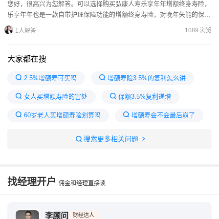
您好，很高兴为您解答。可以选择购买弘康人寿乐享年年增额终身寿险，
乐享年年也是一款自带护理保障功能的增额终身寿险，对晚年失能的保障
较为全面。该产品的收益表现也不错，例如，一个30岁男性投...
1089 浏览
1人解答
大家都在搜
2.5%增额寿可买吗
增额寿险3.5%的复利怎么讲
女人买增额寿险的害处
保额3.5%复利递增
60岁老人买增额寿险划算吗
增额寿会不会最后崩了
3.5复利增额寿险值得买吗
有效保额3.5复利什么意思
搜索更多相关问题
复利2.5%的保险值得买吗
55岁最建议买的三个保险
找经理开户
佣金和经理直接谈
李顾问
财经达人