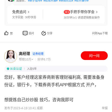
我擅长：
#新手指导#
#权限开通#
#券商对比#
#软件操作#
免费追问
手把手带你学会
￥1
文字回复· 30秒快答
30分钟1v1·讲透逻辑教会操作
追问
分享
问财App下载
赞
高经理
证券经理
帮助10万+
好评6.7万
从业认证
入驻5年
您好，客户经理这家券商新客理财福利高, 需要准备身
份证，银行卡，下载券商手机APP根据方式 开户，
想提炼自己炒炒股 技巧，咨询我即可
发布于2023-4-19 10:41 成都
举报