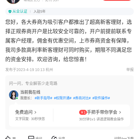
帮助2.2万
好评537
从业认证
入驻5年
您好，各大券商为吸引客户都推出了超高新客理财，选
择正规券商开户是比较安全可靠的，开户前提前联系专
属客户经理，佣金有优惠空间，上市券商资金有保障，
我司多款高利率新客理财可同时购买，期限不同满足您
的资金安排。欢迎咨询，给您惊喜！
发布于2023-4-19 10:13 杭州
举报
问一问，专业解答少走弯路
当前我在线
我擅长：
#新手指导#
#权限开通#
#券商对比#
#软件操作#
免费追问
手把手带你学会
￥1
文字回复· 30秒快答
30分钟1v1·讲透逻辑教会操作
追问
分享
问财App下载