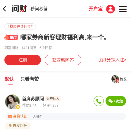
秒问秒答
·
开户宝
#找经理谈佣金#
哪家券商新客理财福利高,来一个。
叩富问财 · 1421浏览 · 5个回答
注册
1分钟入驻>
获取新回答
默认
只看有赞
首发
首席苏顾问
财经达人
帮助3.7万
好评4.3万
身份认证
入驻4年
首发回答