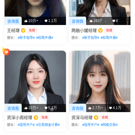
10万+
1.1万
2827
6
咨询我
咨询我
|
|
王经理
两融小嫒经理
在线
在线
擅长：
#新手指导#
#权限开通#
擅长：
#新手指导#
#权限开通#
10万+
5.3万
2.7万+
4.1万
咨询我
咨询我
|
|
资深小周经理
资深马经理
在线
在线
擅长：
#指导开户#
#交易佣金计算#
擅长：
#指导开户#
#网格交易#