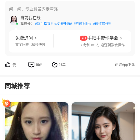
问一问，专业解答少走弯路
当前我在线
我擅长：
#新手指导#
#权限开通#
#券商对比#
#软件操作#
免费追问
手把手带你学会
￥1
文字回复· 30秒快答
30分钟1v1·讲透逻辑教会操作
追问
分享
问财App下载
赞
同城推荐