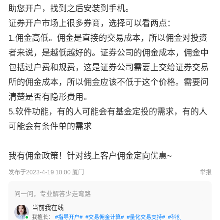
助您开户，找到之后安装到手机。
证券开户市场上很多券商，选择可以看两点：
1.佣金高低。佣金是直接的交易成本，所以佣金对投资
者来说，是越低越好的。证券公司的佣金成本，佣金中
包括过户费和规费，这是证券公司需要上交给证券交易
所的佣金成本，所以佣金应该不低于这个价格。需要问
清楚是否有隐形费用。
5.软件功能，有的人可能会有基金定投的需求，有的人
可能会有条件单的需求
我有佣金政策！针对线上客户佣金定向优惠~
发布于2023-4-19 10:00 厦门
举报
问一问，专业解答少走弯路
当前我在线
我擅长：
#指导开户#
#交易佣金计算#
#量化交易支持#
#科创板开通#
#创业