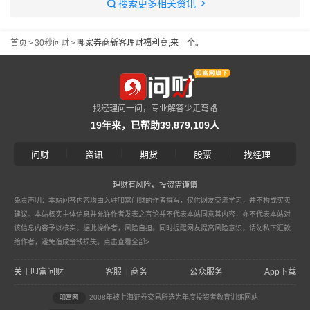
搜索更多相关资讯
首页
>
30秒问财
>
哪家券商新客理财福利高,来一个。
找经理问一问，专业解答少走弯路
19年来，已帮助39,879,109人
|
|
|
|
问财
资讯
期货
股票
找经理
理财有风险，投资需谨慎
免责声明：本站问答内容均由入驻叩富问财的作者撰写，仅供网友交流学习，并不构成买卖
建议。本站核实主体信息并允许作者发表之言论并不代表本站同意其内容，亦不代表本站对
该信息内容予以核实，据此操作者，风险自担。同时提醒网友提高风险意识，请勿私下汇款
给作者，避免造成金钱损失。
点击查看全部>
关于叩富问财
客服
商务
公众服务
App下载
|
2008年被上海证券交易所选为年度投资者教育训练网站
叩富网