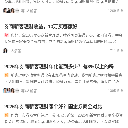
益率高达6.86%，额度大可以买50多万。新客理财是吸引新客户的重要产
品，安全性较高但额度有限。如果您对新客理财或其...
1269 浏览
等5人解答
券商新客理财收益，10万买哪家好
您好，拿10万买券商新客理财，推荐国泰海通证券、银河证券、中金
财富这三家头部合规券商，它们的新客理财均为保本保息的R1低风险固
定收益凭证，受证监会严格监管，10万资金能完美匹配产品额度...
711 浏览
1人解答
2026年券商新客理财年化能到多少？有8%以上的吗
新客理财的收益率通常在市场范围内波动，我司新客理财收益率最高
可达6.86%，额度较大可以购买50多万元。需要注意的是，理财产品收益
与市场环境和投资期限相关，8%以上的收益率在当前市场环...
1305 浏览
等4人解答
2026年券商新客理财哪个好？国企券商全对比
作为上市券商客户经理，我可以告诉您，2026年新客理财是很多投资
者关注的选项。我司新客理财额度大，收益率高达6.86%，可以购买50多
万元。不同券商的新客产品各有特点，收益率和期限会有...