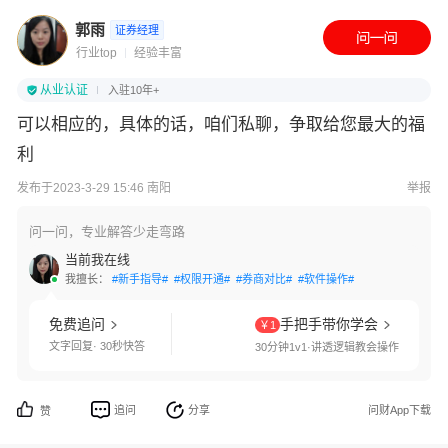
郭雨
证券经理
行业top
经验丰富
从业认证
入驻10年+
可以相应的，具体的话，咱们私聊，争取给您最大的福
利
发布于2023-3-29 15:46 南阳
举报
问一问，专业解答少走弯路
当前我在线
我擅长：
#新手指导#
#权限开通#
#券商对比#
#软件操作#
免费追问
手把手带你学会
￥1
文字回复· 30秒快答
30分钟1v1·讲透逻辑教会操作
追问
分享
问财App下载
赞