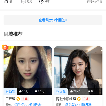
追问
分享
问财App下载
赞
查看剩余
3
个回答>
同城推荐
10万+
1.1万
2827
6
咨询我
咨询我
|
|
王经理
两融小嫒经理
在线
在线
擅长：
#新手指导#
#权限开通#
擅长：
#新手指导#
#权限开通#