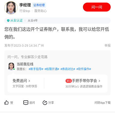
李经理
证券经理
行业top
服务贴心
从业认证
从业4年
您在我们这边开个证券账户，联系我，我可以给您开低
佣的。
发布于2023-3-29 14:34 广州
举报
问一问，专业解答少走弯路
当前我在线
我擅长：
#新手指导#
#权限开通#
#券商对比#
#软件操作#
免费追问
手把手带你学会
￥1
文字回复· 30秒快答
30分钟1v1·讲透逻辑教会操作
追问
分享
问财App下载
赞