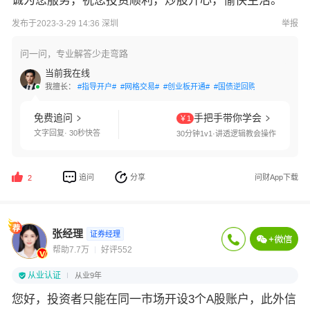
诚为您服务，祝您投资顺利，炒股开心，愉快生活。
发布于2023-3-29 14:36 深圳
举报
问一问，专业解答少走弯路
当前我在线
我擅长：
#指导开户#
#网格交易#
#创业板开通#
#国债逆回购#
#新客理财#
免费追问
手把手带你学会
￥1
文字回复· 30秒快答
30分钟1v1·讲透逻辑教会操作
追问
分享
问财App下载
2
张经理
证券经理
帮助7.7万
好评552
从业认证
从业9年
您好，投资者只能在同一市场开设3个A股账户，此外信