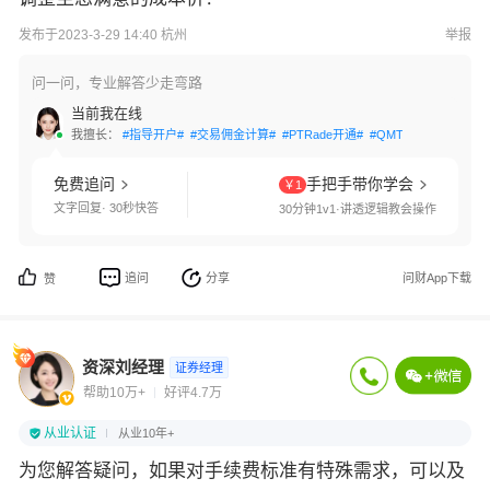
发布于2023-3-29 14:40 杭州
举报
问一问，专业解答少走弯路
当前我在线
我擅长：
#指导开户#
#交易佣金计算#
#PTRade开通#
#QMT开通#
#两融利
免费追问
手把手带你学会
￥1
文字回复· 30秒快答
30分钟1v1·讲透逻辑教会操作
追问
分享
问财App下载
赞
资深刘经理
证券经理
帮助10万+
好评4.7万
从业认证
从业10年+
为您解答疑问，如果对手续费标准有特殊需求，可以及