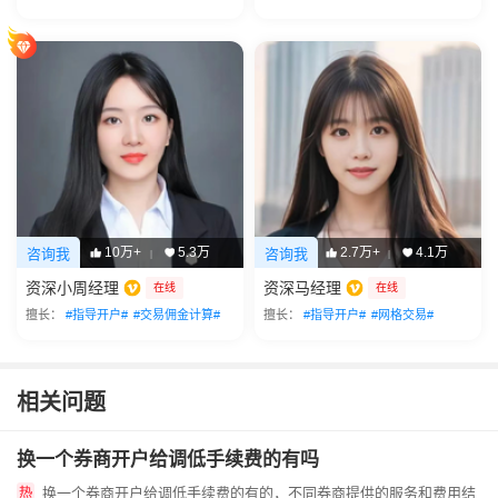
10万+
5.3万
2.7万+
4.1万
咨询我
咨询我
|
|
资深小周经理
资深马经理
在线
在线
擅长：
#指导开户#
#交易佣金计算#
擅长：
#指导开户#
#网格交易#
相关问题
换一个券商开户给调低手续费的有吗
换一个券商开户给调低手续费的有的，不同券商提供的服务和费用结