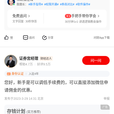
我擅长：
#新手指导#
#权限开通#
#券商对比#
#软件操作#
免费追问
手把手带你学会
￥1
文字回复· 30秒快答
30分钟1v1·讲透逻辑教会操作
追问
分享
问财App下载
赞
证券宫经理
财经达人
帮助4.7万
好评9.5万
身份认证
入驻4年
您好，新手是可以调低手续费的，可以直接添加微信申
请佣金的优惠。
发布于2023-3-29 14:31 北京
举报
广告
存钱计划
(官方推荐)