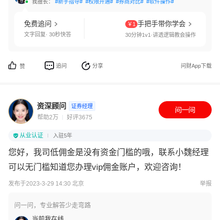
我擅长：
#新手指导#
#权限开通#
#券商对比#
#软件操作#
免费追问
手把手带你学会
￥1
文字回复· 30秒快答
30分钟1v1·讲透逻辑教会操作
追问
分享
问财App下载
赞
资深顾问
证券经理
帮助2万
好评3675
从业认证
入驻5年
您好，我司低佣金是没有资金门槛的哦，联系小魏经理
可以无门槛知道您办理vip佣金账户，欢迎咨询！
发布于2023-3-29 14:30 北京
举报
问一问，专业解答少走弯路
当前我在线