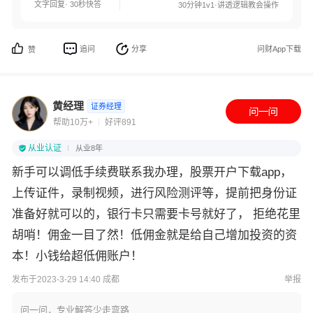
文字回复· 30秒快答
30分钟1v1·讲透逻辑教会操作
追问
分享
问财App下载
赞
黄经理
证券经理
帮助10万+
好评891
从业认证
从业8年
新手可以调低手续费联系我办理，股票开户下载app，
上传证件，录制视频，进行风险测评等，提前把身份证
准备好就可以的，银行卡只需要卡号就好了， 拒绝花里
胡哨！佣金一目了然！低佣金就是给自己增加投资的资
本！小钱给超低佣账户！
发布于2023-3-29 14:40 成都
举报
问一问，专业解答少走弯路