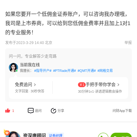
如果您要开一个低佣金证券账户，可以咨询我办理哦，
我司是上市券商，可以给到您低佣金费率并且加上1对1
的专业服务！
发布于2023-3-29 14:40 北京
举报
问一问，专业解答少走弯路
当前我在线
我擅长：
#指导开户#
#PTRade开通#
#QMT开通#
#网格交易#
#国债逆回购#
免费追问
手把手带你学会
￥1
文字回复· 30秒快答
30分钟1v1·讲透逻辑教会操作
追问
分享
问财App下载
1
资深唐顾问
证券经理