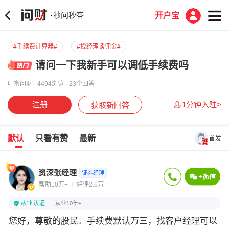
秒问秒答
·
开户宝
#手续费计算器#
#找经理谈佣金#
请问一下我新手可以调低手续费吗
叩富问财 · 4494浏览 · 23个回答
注册
1分钟入驻>
获取新回答
默认
只看有赞
最新
首发
资深张经理
证券经理
帮助10万+
好评2.6万
从业认证
从业10年+
您好，尊敬的股民。手续费默认万三，找客户经理可以