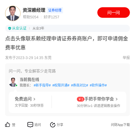
资深赖经理
证券经理
帮助5054
好评1257
从业认证
从业3年
点击头像联系赖经理申请证券券商账户，即可申请佣金
费率优惠
发布于2023-3-29 14:35 东莞
举报
问一问，专业解答少走弯路
当前我在线
我擅长：
#新手指导#
#权限开通#
#券商对比#
#软件操作#
免费追问
手把手带你学会
￥1
文字回复· 30秒快答
30分钟1v1·讲透逻辑教会操作
追问
分享
问财App下载
赞