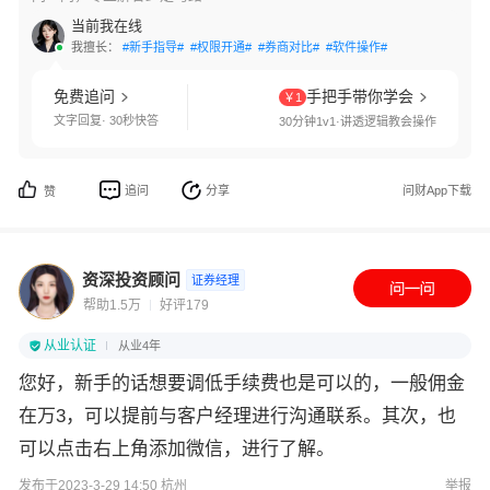
当前我在线
我擅长：
#新手指导#
#权限开通#
#券商对比#
#软件操作#
免费追问
手把手带你学会
￥1
文字回复· 30秒快答
30分钟1v1·讲透逻辑教会操作
追问
分享
问财App下载
赞
资深投资顾问
证券经理
帮助1.5万
好评179
从业认证
从业4年
您好，新手的话想要调低手续费也是可以的，一般佣金
在万3，可以提前与客户经理进行沟通联系。其次，也
可以点击右上角添加微信，进行了解。
发布于2023-3-29 14:50 杭州
举报