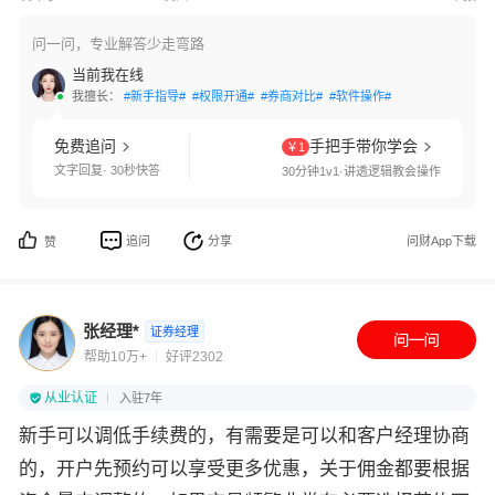
问一问，专业解答少走弯路
当前我在线
我擅长：
#新手指导#
#权限开通#
#券商对比#
#软件操作#
免费追问
手把手带你学会
￥1
文字回复· 30秒快答
30分钟1v1·讲透逻辑教会操作
追问
分享
问财App下载
赞
张经理*
证券经理
帮助10万+
好评2302
从业认证
入驻7年
新手可以调低手续费的，有需要是可以和客户经理协商
的，开户先预约可以享受更多优惠，关于佣金都要根据