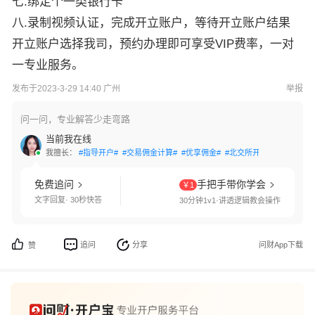
七.绑定个一类银行卡
八.录制视频认证，完成开立账户，等待开立账户结果
开立账户选择我司，预约办理即可享受VIP费率，一对
一专业服务。
发布于2023-3-29 14:40 广州
举报
问一问，专业解答少走弯路
当前我在线
我擅长：
#指导开户#
#交易佣金计算#
#优享佣金#
#北交所开通#
#科创板开
免费追问
手把手带你学会
￥1
文字回复· 30秒快答
30分钟1v1·讲透逻辑教会操作
追问
分享
问财App下载
赞