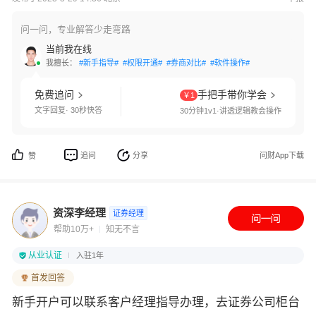
问一问，专业解答少走弯路
当前我在线
我擅长：
#新手指导#
#权限开通#
#券商对比#
#软件操作#
免费追问
手把手带你学会
￥1
文字回复· 30秒快答
30分钟1v1·讲透逻辑教会操作
追问
分享
问财App下载
赞
资深李经理
证券经理
帮助10万+
知无不言
从业认证
入驻1年
首发回答
新手开户可以联系客户经理指导办理，去证券公司柜台