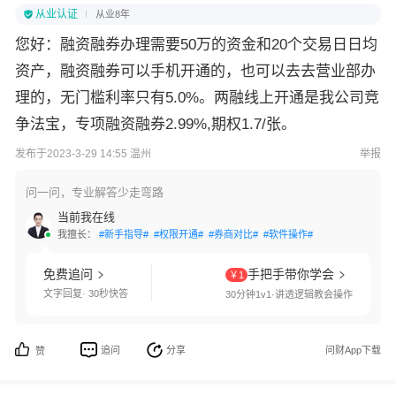
从业认证
从业8年
您好：融资融券办理需要50万的资金和20个交易日日均
资产，融资融券可以手机开通的，也可以去去营业部办
理的，无门槛利率只有5.0%。两融线上开通是我公司竞
争法宝，专项融资融券2.99%,期权1.7/张。
发布于2023-3-29 14:55 温州
举报
问一问，专业解答少走弯路
当前我在线
我擅长：
#新手指导#
#权限开通#
#券商对比#
#软件操作#
免费追问
手把手带你学会
￥1
文字回复· 30秒快答
30分钟1v1·讲透逻辑教会操作
追问
分享
问财App下载
赞