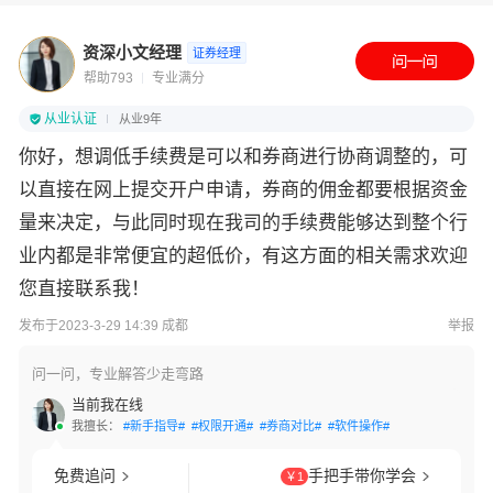
资深小文经理
证券经理
帮助793
专业满分
从业认证
从业9年
你好，想调低手续费是可以和券商进行协商调整的，可
以直接在网上提交开户申请，券商的佣金都要根据资金
量来决定，与此同时现在我司的手续费能够达到整个行
业内都是非常便宜的超低价，有这方面的相关需求欢迎
您直接联系我！
发布于2023-3-29 14:39 成都
举报
问一问，专业解答少走弯路
当前我在线
我擅长：
#新手指导#
#权限开通#
#券商对比#
#软件操作#
免费追问
手把手带你学会
￥1