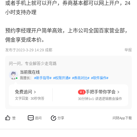
或者手机上就可以开户，券商基本都可以网上开户，24
小时支持办理
预约李经理开户简单高效，上市公司全国百家营业部，
佣金享受成本价。
发布于2023-3-29 14:29 成都
举报
问一问，专业解答少走弯路
当前我在线
我擅长：
#新手指导#
#权限开通#
#券商对比#
#软件操作#
免费追问
手把手带你学会
￥1
文字回复· 30秒快答
30分钟1v1·讲透逻辑教会操作
追问
分享
问财App下载
赞