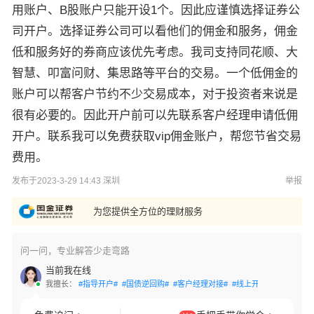
用账户、B股账户只能开设1个。因此应谨慎选择证券公
司开户。选择证券公司可以看他们的佣金和服务，佣金
低和服务好的券商应该优先考虑。我司支持同花顺、大
智慧、叩富问财、集思路等平台的交易。一个低佣金的
账户可以帮客户节约不少交易成本，对于投资者来说是
很有必要的。因此开户前可以先联系客户经理申请低佣
开户。联系我可以免费获取vip佣金账户，帮您节省交易
费用。
发布于2023-3-29 14:43 深圳
举报
为您提供全方位的理财服务
问一问，专业解答少走弯路
当前我在线
我擅长：
#指导开户#
#国债逆回购#
#客户经理对接#
#线上开户#
#交易软件