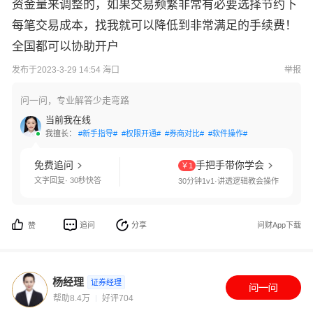
资金量来调整的，如果交易频繁非常有必要选择节约下
每笔交易成本，找我就可以降低到非常满足的手续费！
全国都可以协助开户
发布于2023-3-29 14:54 海口
举报
问一问，专业解答少走弯路
当前我在线
我擅长：
#新手指导#
#权限开通#
#券商对比#
#软件操作#
免费追问
手把手带你学会
￥1
文字回复· 30秒快答
30分钟1v1·讲透逻辑教会操作
追问
分享
问财App下载
赞
杨经理
证券经理
帮助8.4万
好评704