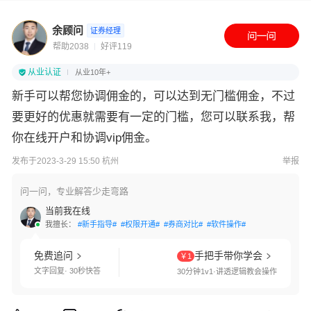
余顾问
证券经理
帮助2038
好评119
从业认证
从业10年+
新手可以帮您协调佣金的，可以达到无门槛佣金，不过
要更好的优惠就需要有一定的门槛，您可以联系我，帮
你在线开户和协调vip佣金。
发布于2023-3-29 15:50 杭州
举报
问一问，专业解答少走弯路
当前我在线
我擅长：
#新手指导#
#权限开通#
#券商对比#
#软件操作#
免费追问
手把手带你学会
￥1
文字回复· 30秒快答
30分钟1v1·讲透逻辑教会操作