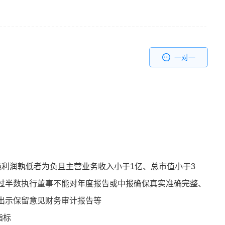
一对一
纯利润孰低者为负且主营业务收入小于1亿、总市值小于3
过半数执行董事不能对年度报告或中报确保真实准确完整、
出示保留意见财务审计报告等
指标