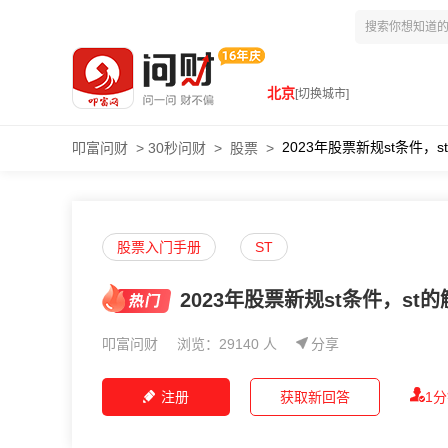
北京
[切换城市]
2023年股票新规st条件，
叩富问财
>
30秒问财
>
股票
>
股票入门手册
ST
2023年股票新规st条件，st
叩富问财
浏览：29140 人
分享
注册
获取新回答
1