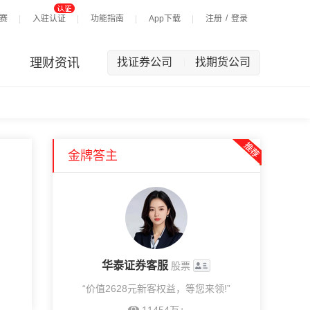
/
赛
入驻认证
功能指南
App下载
注册
登录
理财资讯
找证券公司
找期货公司
|
金牌答主
华泰证券客服
股票
“价值2628元新客权益，等您来领!”