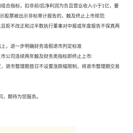
组合指标，扣非前/后净利润为负且营业收入小于1亿，要
示股票被出示非标审计报告的，触及终止上市规范:
点且拒不改正和过半数执行董事对中报或年度报告不保真两
础上，进一步明确财务造假退市判定标准
上市公司连续两年触及财务类指标即终止上市:
定，退市整理期首日不设置涨跌幅限制，将退市整理期交易
问，期待为您服务。