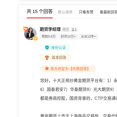
共
15
个回答
|
|
默认排序
只看有赞
看最新回
期货李经理
期货
帮助5.6万
好评10万+
从业10年+
身份认证
首发回答
官方评定为【优质回答】
您好，十大正规炒黄金期货平台有：1）永
6）国泰君安7）华泰期货8）光大期货9
都是券商控股，国资背景的，CTP交易
黄金期货上市于上海商品交易所，交易代码