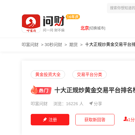
北京
[切换城市]
十大正规炒黄金交易平台排名
叩富问财
>
30秒问财
>
期货
>
黄金投资大全
交易平台分类
十大正规炒黄金交易平台排名榜
叩富问财
浏览：16226 人
分享
注册
获取新回答
1