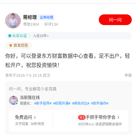
蒋经理
证券经理
帮助1904
好评134
从业认证
入驻10年+
首发回答
你好，可以登录东方财富数据中心查看，足不出户，轻
松开户，祝您投资愉快！
发布于2016-7-5 16:16 武汉
举报
问一问，专业解答少走弯路
当前我在线
我擅长：
#新手指导#
#权限开通#
#券商对比#
#软件操作#
免费追问
手把手带你学会
￥1
文字回复· 30秒快答
30分钟1v1·讲透逻辑教会操作