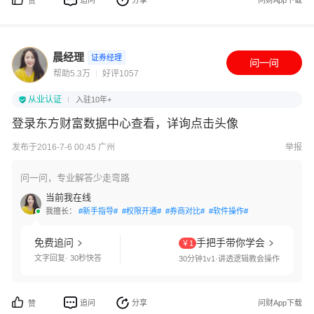
追问
分享
问财App下载
赞
晨经理
证券经理
帮助5.3万
好评1057
从业认证
入驻10年+
登录东方财富数据中心查看，详询点击头像
发布于2016-7-6 00:45 广州
举报
问一问，专业解答少走弯路
当前我在线
我擅长：
#新手指导#
#权限开通#
#券商对比#
#软件操作#
免费追问
手把手带你学会
￥1
文字回复· 30秒快答
30分钟1v1·讲透逻辑教会操作
追问
分享
问财App下载
赞