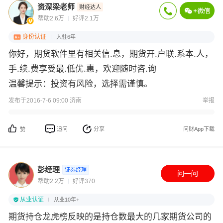
资深梁老师
财经达人
帮助2.6万
好评2.1万
身份认证
入驻6年
你好，期货软件里有相关信.息，期货开.户联.系本.人，
手.续.费享受最.低优.惠，欢迎随时咨.询
温馨提示：投资有风险，选择需谨慎。
发布于2016-7-6 09:00 济南
举报
追问
分享
问财App下载
赞
彭经理
证券经理
帮助2.2万
好评370
从业认证
从业10年+
期货持仓龙虎榜反映的是持仓数最大的几家期货公司的