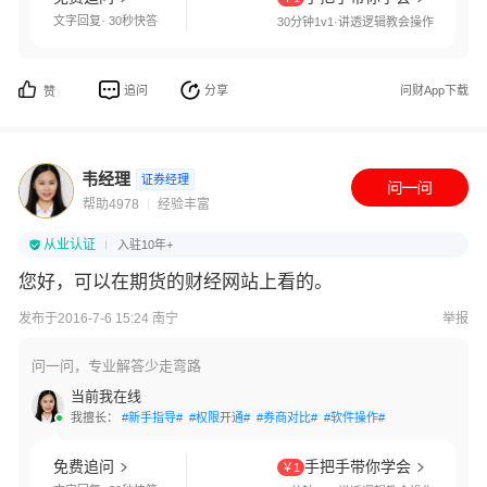
文字回复· 30秒快答
30分钟1v1·讲透逻辑教会操作
追问
分享
问财App下载
赞
韦经理
证券经理
帮助4978
经验丰富
从业认证
入驻10年+
您好，可以在期货的财经网站上看的。
发布于2016-7-6 15:24 南宁
举报
问一问，专业解答少走弯路
当前我在线
我擅长：
#新手指导#
#权限开通#
#券商对比#
#软件操作#
免费追问
手把手带你学会
￥1