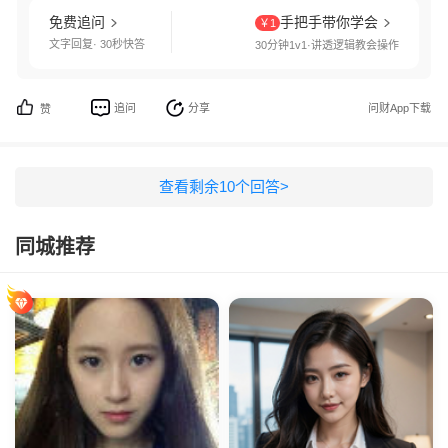
免费追问
手把手带你学会
￥1
文字回复· 30秒快答
30分钟1v1·讲透逻辑教会操作
追问
分享
问财App下载
赞
查看剩余
10
个回答>
同城推荐