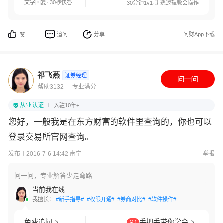
文字回复· 30秒快答
30分钟1v1·讲透逻辑教会操作
追问
分享
问财App下载
赞
祁飞燕
证券经理
帮助3132
专业满分
从业认证
入驻10年+
您好，一般我是在东方财富的软件里查询的，你也可以
登录交易所官网查询。
发布于2016-7-6 14:42 南宁
举报
问一问，专业解答少走弯路
当前我在线
我擅长：
#新手指导#
#权限开通#
#券商对比#
#软件操作#
免费追问
手把手带你学会
￥1