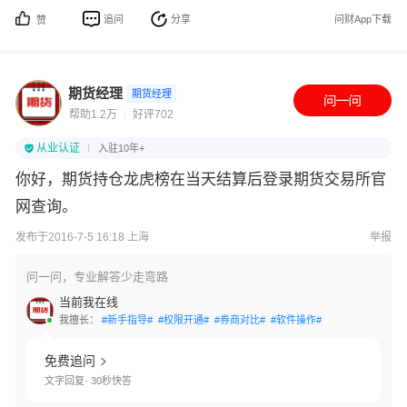
追问
分享
问财App下载
赞
期货经理
期货经理
帮助1.2万
好评702
从业认证
入驻10年+
你好，期货持仓龙虎榜在当天结算后登录期货交易所官
网查询。
发布于2016-7-5 16:18 上海
举报
问一问，专业解答少走弯路
当前我在线
我擅长：
#新手指导#
#权限开通#
#券商对比#
#软件操作#
免费追问
文字回复· 30秒快答