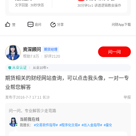
文字回复· 30秒快答
30分钟1v1·讲透逻辑教会操作
追问
分享
问财App下载
赞
资深顾问
期货经理
帮助7.8万
好评2120
从业认证
从业10年+
期货相关的财经网站查询，可以点击我头像，一对一专
业帮您解答
发布于2016-7-7 17:11 长沙
举报
问一问，专业解答少走弯路
当前我在线
我擅长：
#交易软件指导#
#程序化交易#
#出入金指导#
#量化交易#
#资产配