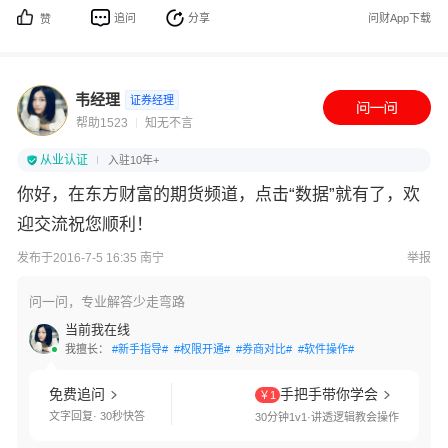
追问
分享
问财App下载
赞
韦经理
证券经理
帮助1523
知无不言
从业认证
入驻10年+
你好，在东方财富的期货频道，点击“数据”就有了，欢
迎交流祝您顺利！
发布于2016-7-5 16:35 南宁
举报
问一问，专业解答少走弯路
当前我在线
我擅长：
#新手指导#
#权限开通#
#券商对比#
#软件操作#
免费追问
手把手带你学会
￥1
文字回复· 30秒快答
30分钟1v1·讲透逻辑教会操作