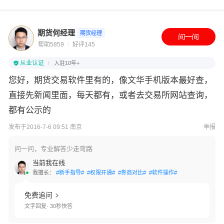
期货何经理
期货经理
帮助5859
好评145
从业认证
入驻10年+
您好，期货交易软件里有的，像文华手机版本最好查，
直接先新闻里面，每天都有，或者去交易所网站查询，
都有公示的
发布于2016-7-6 09:51 南京
举报
问一问，专业解答少走弯路
当前我在线
我擅长：
#新手指导#
#权限开通#
#券商对比#
#软件操作#
免费追问
文字回复· 30秒快答