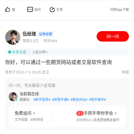
追问
分享
问财App下载
赞
伍经理
证券经理
帮助3.5万
好评464
从业认证
入驻10年+
你好，可以通过一些期货网站或者交易软件查询
发布于2016-7-5 16:45 武汉
举报
问一问，专业解答少走弯路
当前我在线
我擅长：
#新手指导#
#权限开通#
#券商对比#
#软件操作#
免费追问
手把手带你学会
￥1
文字回复· 30秒快答
30分钟1v1·讲透逻辑教会操作