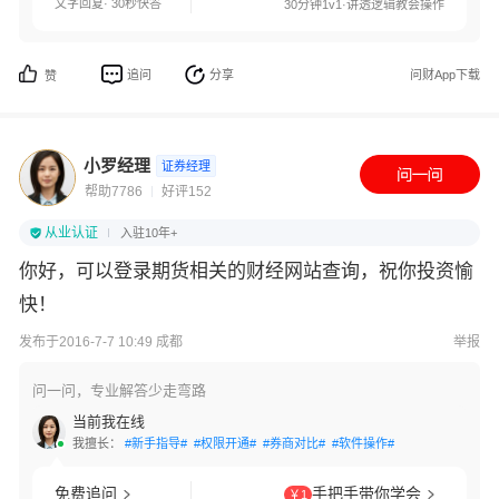
文字回复· 30秒快答
30分钟1v1·讲透逻辑教会操作
追问
分享
问财App下载
赞
小罗经理
证券经理
帮助7786
好评152
从业认证
入驻10年+
你好，可以登录期货相关的财经网站查询，祝你投资愉
快！
发布于2016-7-7 10:49 成都
举报
问一问，专业解答少走弯路
当前我在线
我擅长：
#新手指导#
#权限开通#
#券商对比#
#软件操作#
免费追问
手把手带你学会
￥1