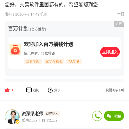
您好，交易软件里面都有的，希望能帮到您
发布于2016-7-7 14:49 杭州
举报
广告
百万计划
(官方推荐)
欢迎加入百万攒钱计划
立即加入
快乐理财，轻松攒钱
复利增长
必学存钱法
7天学会
追问
分享
问财App下载
1
资深梁老师
财经达人
帮助2.6万
好评2.1万