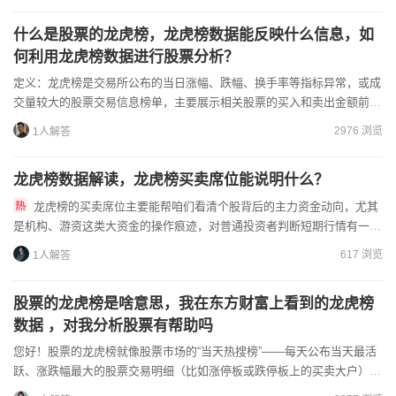
什么是股票的龙虎榜，龙虎榜数据能反映什么信息，如
何利用龙虎榜数据进行股票分析？
定义：龙虎榜是交易所公布的当日涨幅、跌幅、换手率等指标异常，或成
交量较大的股票交易信息榜单，主要展示相关股票的买入和卖出金额前列
的营业部或机构等信息。龙虎榜数据反映的信息：能反映出主力...
2976 浏览
1人解答
龙虎榜数据解读，龙虎榜买卖席位能说明什么？
龙虎榜的买卖席位主要能帮咱们看清个股背后的主力资金动向，尤其
是机构、游资这类大资金的操作痕迹，对普通投资者判断短期行情有一定
参考作用。大资金的进出往往会带动个股走势，龙虎榜把这些交易公...
617 浏览
1人解答
股票的龙虎榜是啥意思，我在东方财富上看到的龙虎榜
数据 ，对我分析股票有帮助吗
您好！股票的龙虎榜就像股票市场的“当天热搜榜”——每天公布当天最活
跃、涨跌幅最大的股票交易明细​（比如涨停板或跌停板上的买卖大户）。
在东方财富看到的龙虎榜数据，对分析股票有一定帮助，但...