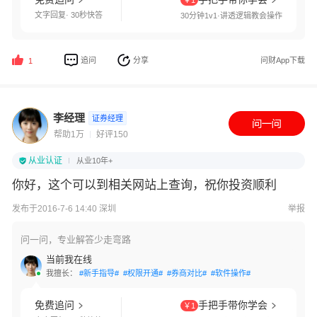
￥1
文字回复· 30秒快答
30分钟1v1·讲透逻辑教会操作
追问
分享
问财App下载
1
李经理
证券经理
帮助1万
好评150
从业认证
从业10年+
你好，这个可以到相关网站上查询，祝你投资顺利
发布于2016-7-6 14:40 深圳
举报
问一问，专业解答少走弯路
当前我在线
我擅长：
#新手指导#
#权限开通#
#券商对比#
#软件操作#
免费追问
手把手带你学会
￥1