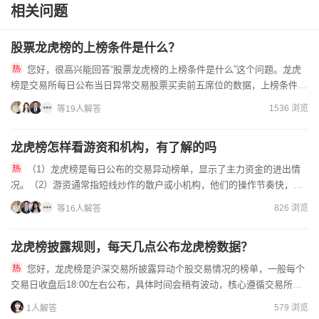
相关问题
股票龙虎榜的上榜条件是什么？
您好，很高兴能回答“股票龙虎榜的上榜条件是什么”这个问题。龙虎
榜是交易所每日公布当日异常交易股票买卖前五席位的数据，上榜条件由
涨跌幅、换手率、振幅及偏离值四项指标触发：日涨跌幅偏离值达...
1536 浏览
等19人解答
龙虎榜怎样看游资和机构，有了解的吗
（1）龙虎榜是每日公布的交易异动榜单，显示了主力资金的进出情
况。（2）游资通常指短线炒作的散户或小机构，他们的操作节奏快，波
动大；机构则更注重基本面，操作更为稳健。（3）可以通过观察上...
826 浏览
等16人解答
龙虎榜披露规则，每天几点公布龙虎榜数据？
您好，龙虎榜是沪深交易所披露异动个股交易情况的榜单，一般每个
交易日收盘后18:00左右公布，具体时间会稍有波动，核心遵循交易所的
披露规则。（1）披露触发规则：个股需满足特定异动条件才会...
579 浏览
1人解答