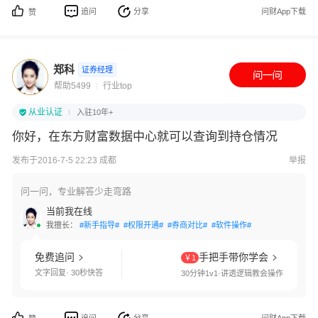
追问
分享
问财App下载
赞
郑科
证券经理
帮助5499
行业top
从业认证
入驻10年+
你好，在东方财富数据中心就可以查询到持仓情况
发布于2016-7-5 22:23 成都
举报
问一问，专业解答少走弯路
当前我在线
我擅长：
#新手指导#
#权限开通#
#券商对比#
#软件操作#
免费追问
手把手带你学会
￥1
文字回复· 30秒快答
30分钟1v1·讲透逻辑教会操作