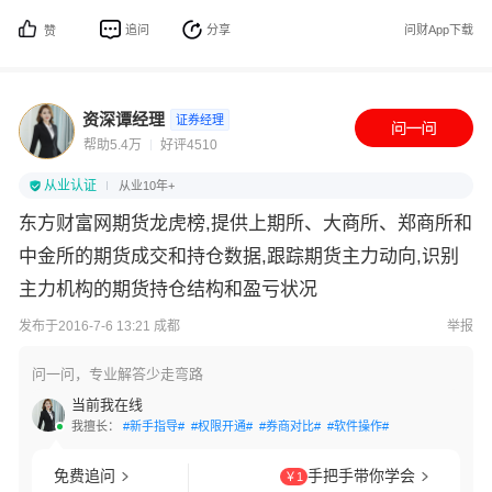
追问
分享
问财App下载
赞
资深谭经理
证券经理
帮助5.4万
好评4510
从业认证
从业10年+
东方财富网期货龙虎榜,提供上期所、大商所、郑商所和
中金所的期货成交和持仓数据,跟踪期货主力动向,识别
主力机构的期货持仓结构和盈亏状况
发布于2016-7-6 13:21 成都
举报
问一问，专业解答少走弯路
当前我在线
我擅长：
#新手指导#
#权限开通#
#券商对比#
#软件操作#
免费追问
手把手带你学会
￥1