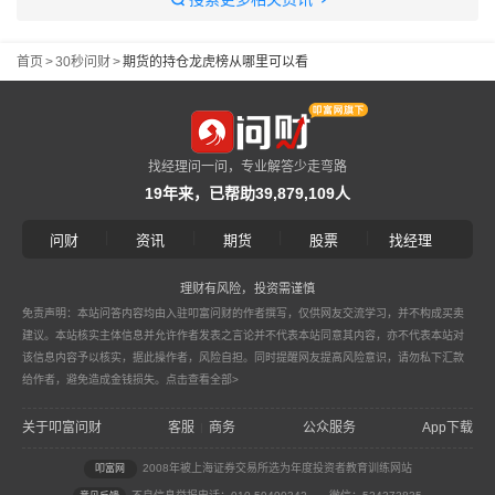
首页
>
30秒问财
>
期货的持仓龙虎榜从哪里可以看
找经理问一问，专业解答少走弯路
19年来，已帮助39,879,109人
|
|
|
|
问财
资讯
期货
股票
找经理
理财有风险，投资需谨慎
免责声明：本站问答内容均由入驻叩富问财的作者撰写，仅供网友交流学习，并不构成买卖
建议。本站核实主体信息并允许作者发表之言论并不代表本站同意其内容，亦不代表本站对
该信息内容予以核实，据此操作者，风险自担。同时提醒网友提高风险意识，请勿私下汇款
给作者，避免造成金钱损失。
点击查看全部>
关于叩富问财
客服
商务
公众服务
App下载
|
2008年被上海证券交易所选为年度投资者教育训练网站
叩富网