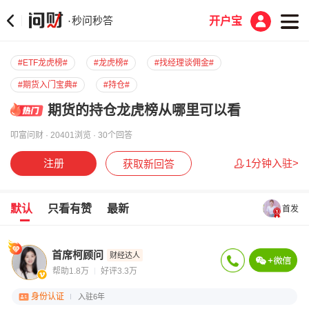
秒问秒答
·
开户宝
#ETF龙虎榜#
#龙虎榜#
#找经理谈佣金#
#期货入门宝典#
#持仓#
期货的持仓龙虎榜从哪里可以看
叩富问财 · 20401浏览 · 30个回答
注册
1分钟入驻>
获取新回答
默认
只看有赞
最新
首发
首席柯顾问
财经达人
帮助1.8万
好评3.3万
身份认证
入驻6年