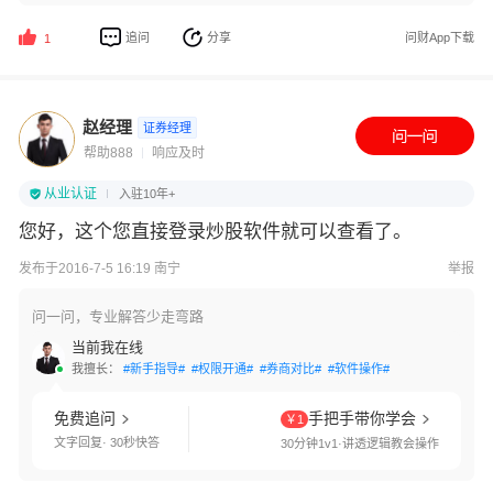
追问
分享
问财App下载
1
赵经理
证券经理
帮助888
响应及时
从业认证
入驻10年+
您好，这个您直接登录炒股软件就可以查看了。
发布于2016-7-5 16:19 南宁
举报
问一问，专业解答少走弯路
当前我在线
我擅长：
#新手指导#
#权限开通#
#券商对比#
#软件操作#
免费追问
手把手带你学会
￥1
文字回复· 30秒快答
30分钟1v1·讲透逻辑教会操作