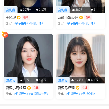
10万+
1.1万
2827
6
咨询我
咨询我
|
|
王经理
两融小嫒经理
在线
在线
擅长：
#新手指导#
#权限开通#
擅长：
#新手指导#
#权限开通#
10万+
5.3万
2.7万+
4.1万
咨询我
咨询我
|
|
资深小周经理
资深马经理
在线
在线
擅长：
#指导开户#
#交易佣金计算#
擅长：
#指导开户#
#网格交易#