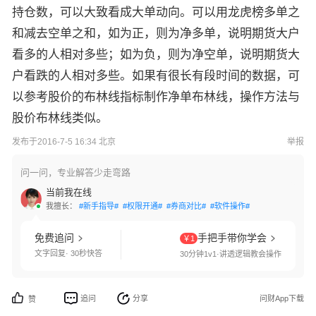
持仓数，可以大致看成大单动向。可以用龙虎榜多单之
和减去空单之和，如为正，则为净多单，说明期货大户
看多的人相对多些；如为负，则为净空单，说明期货大
户看跌的人相对多些。如果有很长有段时间的数据，可
以参考股价的布林线指标制作净单布林线，操作方法与
股价布林线类似。
发布于2016-7-5 16:34 北京
举报
问一问，专业解答少走弯路
当前我在线
我擅长：
#新手指导#
#权限开通#
#券商对比#
#软件操作#
免费追问
手把手带你学会
￥1
文字回复· 30秒快答
30分钟1v1·讲透逻辑教会操作
追问
分享
问财App下载
赞