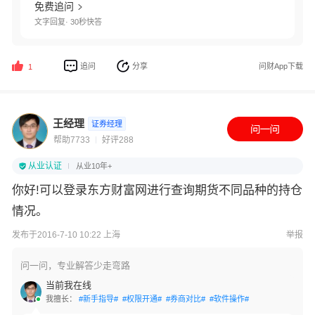
免费追问
文字回复· 30秒快答
追问
分享
问财App下载
1
王经理
证券经理
帮助7733
好评288
从业认证
从业10年+
你好!可以登录东方财富网进行查询期货不同品种的持仓
情况。
发布于2016-7-10 10:22 上海
举报
问一问，专业解答少走弯路
当前我在线
我擅长：
#新手指导#
#权限开通#
#券商对比#
#软件操作#