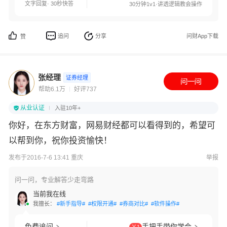
文字回复· 30秒快答
30分钟1v1·讲透逻辑教会操作
追问
分享
问财App下载
赞
张经理
证券经理
帮助6.1万
好评737
从业认证
入驻10年+
你好，在东方财富，网易财经都可以看得到的，希望可
以帮到你，祝你投资愉快！
发布于2016-7-6 13:41 重庆
举报
问一问，专业解答少走弯路
当前我在线
我擅长：
#新手指导#
#权限开通#
#券商对比#
#软件操作#
免费追问
手把手带你学会