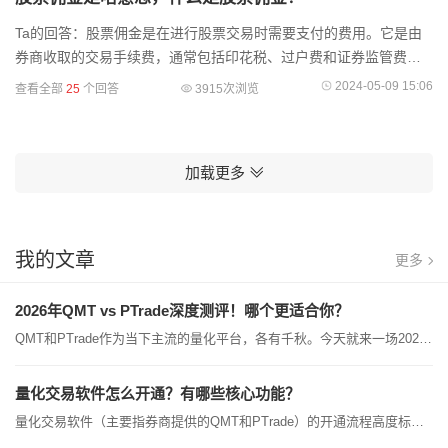
Ta的回答：股票佣金是在进行股票交易时需要支付的费用。它是由
券商收取的交易手续费，通常包括印花税、过户费和证券监管费等
三个部分。印花税：印花税是根据成交金额的一定比例收取的税
2024-05-09 15:06
查看全部
25
个回答
3915次浏览
费，目前的税率
加载更多
我的文章
更多
2026年QMT vs PTrade深度测评！哪个更适合你？
QMT和PTrade作为当下主流的量化平台，各有千秋。今天就来一场2026年的功能大比拼，看看哪款才是你的“最佳拍档”！ 一、适合人群对比PTrade：✅ 适合小白、散户、中大户❌ 不适合高频或复杂策略玩家✅ AI写策略+极速交易是核心亮点QMT：✅ 适合专业量化玩家、机构用户❌ 对编程要求较高✅ 支持期货、期权等更多交易品种 总结：不想动脑选PTrade，硬核操作选QMT。 二、编程门槛对比PTrade：✅ AI辅助写代码（DeepSeek大模型直接生成策略）✅ 内置大量策略模板（网格、均线、打板等）❌ 深度自定义需要Python基础...
量化交易软件怎么开通？有哪些核心功能？
量化交易软件（主要指券商提供的QMT和PTrade）的开通流程高度标准化，核心在于“找对人”和“验资”。两款软件虽然定位不同，但核心功能都围绕“策略自动化”展开。一、 核心开通流程（2026年最新）目前个人投资者开通量化权限的门槛已大幅降低，低门槛券商（如国金、华宝等）通常10万资产即可开通基础版。开通步骤如下：找对渠道（关键）：切勿直接在券商APP自助开户，否则可能没有量化权限入口且佣金较高。必须先联系券商线上客户经理，获取专属开户链接或二维码，并确认资金门槛和佣金方案。 开户入金：通过专属链接完...