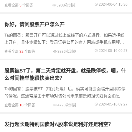
券市场上的价格是由买方和卖方之间的供求关系决定的。当买方的
2024-06-04 15:36
查看全部
5
个回答
3908次浏览
需求超过卖方
你好，请问股票开户怎么开
Ta的回答：股票开户可以通过线上或线下的方式进行。如果选择线
上开户，具体步骤如下：登录证券公司的官方网站或手机应用程
序，进行注册并选择要挂靠的营业部。上传个人身份证照片，并进
2024-05-16 09:27
查看全部
32
个回答
3886次浏览
行身份信息确认。
股票被ST了，第二天肯定就开盘，就是跌停板，嗯，什
么时间挂单能很快卖出去？
Ta的回答：股票被ST（特别处理）后，确实可能会面临开盘即跌停
的情况，这通常是由于市场对该公司未来前景的担忧或负面消息导
致的。在跌停板上卖出股票，需要一些技巧和策略。首先，关于挂
2024-05-16 09:27
查看全部
10
个回答
4723次浏览
单时间，一般来说，...
发行超长期特别国债对A股来说是利好还是利空？