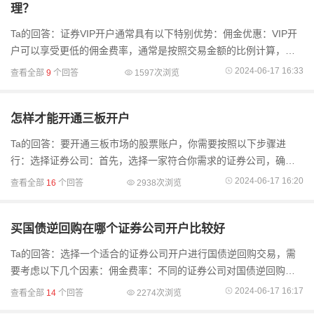
理？
Ta的回答：证券VIP开户通常具有以下特别优势：佣金优惠：VIP开
户可以享受更低的佣金费率，通常是按照交易金额的比例计算，相
比普通账户的费率更为优惠。例如，可以享受更低的股票交易佣金
2024-06-17 16:33
查看全部
9
个回答
1597次浏览
费率、更低的场..
怎样才能开通三板开户
Ta的回答：要开通三板市场的股票账户，你需要按照以下步骤进
行：选择证券公司：首先，选择一家符合你需求的证券公司，确认
该公司提供三板市场的开户服务。准备材料：联系选定的证券公
2024-06-17 16:20
查看全部
16
个回答
2938次浏览
司，了解开户所需的具体材
买国债逆回购在哪个证券公司开户比较好
Ta的回答：选择一个适合的证券公司开户进行国债逆回购交易，需
要考虑以下几个因素：佣金费率：不同的证券公司对国债逆回购交
易可能会有不同的佣金费率，你可以比较不同券商的费率，选择较
2024-06-17 16:17
查看全部
14
个回答
2274次浏览
低的佣金费率的券