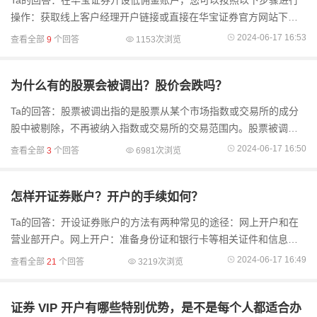
Ta的回答：在华宝证券开设低佣金账户，您可以按照以下步骤进行
操作：获取线上客户经理开户链接或直接在华宝证券官方网站下载
官方指定的开户APP（如“华宝证券”或“华宝智投”），并进行安装。
2024-06-17 16:53
查看全部
9
个回答
1153次浏览
打开开户AP.
为什么有的股票会被调出？股价会跌吗？
Ta的回答：股票被调出指的是股票从某个市场指数或交易所的成分
股中被剔除，不再被纳入指数或交易所的交易范围内。股票被调出
的原因可能有多种，包括业绩下滑、市值下降、违规行为等。当股
2024-06-17 16:50
查看全部
3
个回答
6981次浏览
票被调出时
怎样开证券账户？开户的手续如何？
Ta的回答：开设证券账户的方法有两种常见的途径：网上开户和在
营业部开户。网上开户：准备身份证和银行卡等相关证件和信息。
下载券商的手机应用或第三方交易平台，如华泰的“涨乐财富通”。在
2024-06-17 16:49
查看全部
21
个回答
3219次浏览
应用中找
证券 VIP 开户有哪些特别优势，是不是每个人都适合办