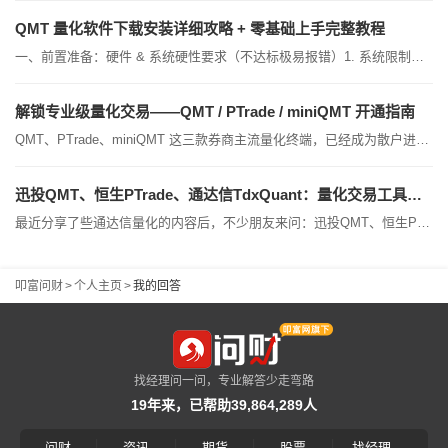
QMT 量化软件下载安装详细攻略 + 零基础上手完整教程
一、前置准备：硬件 & 系统硬性要求（不达标极易报错）1. 系统限制（必看）仅支持 Windows10/11 64 位系统；Mac、Linux 无法原生安装，苹果电脑只能装 Windows 虚拟机运行。2. 硬件配置入门够用：4 核 CPU、8G 内存、固态硬盘、预留 15G 以上硬盘空间（存放行情数据）推荐长期挂机：8 核 CPU、16G 内存及以上（多策略、日内交易流畅不卡顿）miniQMT3. 前期准备必须先在券商开通 QMT 量化权限，官方无公开安装包，只能通过券商客户经理领取专属定制安装包（自助 APP 开户拿不到安装权限）。二、分步下载 + 安装全过程（零失...
解锁专业级量化交易——QMT / PTrade / miniQMT 开通指南
QMT、PTrade、miniQMT​ 这三款券商主流量化终端，已经成为散户进阶和专业交易者的标配武器。好消息是——通过正规券商渠道申请，软件本身免授权费、免年费，达标即可开通。一、三款量化终端，分别适合谁？终端核心特点适合人群PTrade（恒生云端）​券商云端托管，关机断网照常运行；内置网格/条件单/定投等零代码模板，部分券商附赠L2行情零编程基础、上班族、专注ETF网格/波段自动交易QMT 标准版（迅投）​本地运行，Python/VBA双语言，Tick级回测，全品种（含两融/期权/港股通），策略存本地更私密会Python、自研策略、...
迅投QMT、恒生PTrade、通达信TdxQuant：量化交易工具如何选？
最近分享了些通达信量化的内容后，不少朋友来问：迅投QMT、恒生PTrade还有通达信TdxQuant都能做量化，到底该挑哪一个？今天就来为大家梳理一下这三款主流工具的优缺点与适用场景，帮新手朋友快速理清思路。一、 迅投QMT & miniQMT目前市场上有一半以上的量化者在使用迅投QMT体系。它的优势在于支持的券商较多，且开通门槛相对亲民。通常来说，新开账户申请QMT的门槛会比存量老账户低不少。在QMT的UI界面中，你可以直接下载行情数据、编写代码。如果你懂Python，按官方文档上手非常快，写完策略直接回测即可...
叩富问财
>
个人主页
>
我的回答
找经理问一问，专业解答少走弯路
19年来，已帮助39,864,289人
|
|
|
|
问财
资讯
期货
股票
找经理