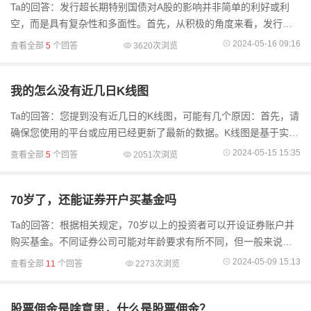
Ta的回答：发行超长期特别国债对A股的影响并非简单的利好或利
空，而是具有复杂性和多面性。首先，从积极的角度来看，发行超
长期特别国债可以刺激经济增长，巩固当前经济回升向好的态势。
2024-05-16 09:16
查看全部
5
个回答
3620次浏览
这种财政政策信
我的怎么没有近几日K线图
Ta的回答：您提到没有近几日的K线图，可能有几个原因：首先，请
确保您使用的平台或应用已经更新了最新的数据。K线图是基于实时
交易数据绘制的，如果您的平台或应用没有及时更新数据，那么您
2024-05-15 15:35
查看全部
5
个回答
2051次浏览
可能无法看到最
70岁了，还能证券开户买基金吗
Ta的回答：根据相关规定，70岁以上的投资者可以开设证券账户并
购买基金。不同证券公司可能对年龄要求有所不同，但一般来说，
只要身体健康、有完全行为能力和意愿，就可以申请开户。在开户
2024-05-09 15:13
查看全部
11
个回答
2273次浏览
过程中，可能需要
股票佣金是啥意思，什么是股票佣金？