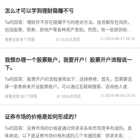
怎么才可以学到理财稳赚不亏
Ta的回答：理财并不存在稳赚不亏的绝对方法。投资都存在风险，
包括股票、债券、房地产等各种资产类别。然而，有一些原则和策
略可以帮助你降低风险并提高投资回报：多元化投资：将资金分散
2024-06-17 16:16
查看全部
8
个回答
1516次浏览
投资于不同的资
我想办理一个股票账户，我要开户！股票开户流程说一
下。
Ta的回答：股票开户的流程通常如下：选择券商：首先，您需要选
择一家券商来开设股票账户。可以通过互联网搜索、咨询他人或参
考评价来选择适合您需求的券商。准备材料：在准备开户材料之
2024-06-04 15:44
查看全部
11
个回答
1650次浏览
前，请确保您已满足
证券市场的价格是如何形成的？
Ta的回答：证券市场的价格是通过供求关系和市场竞争形成的。具
体来说，以下是证券市场价格形成的几个关键因素：供求关系：证