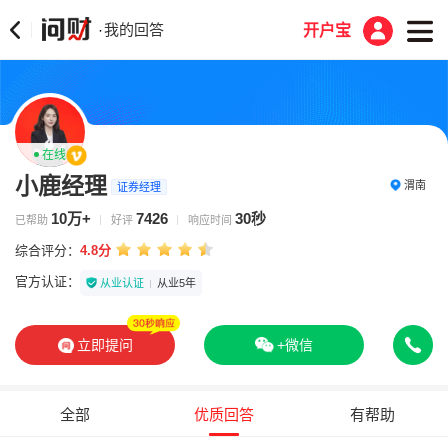
我的回答
·
开户宝
在线
小鹿经理
渭南
证券经理
10万+
7426
30秒
已帮助
好评
响应时间
综合评分：
4.8分
官方认证：
从业认证
从业5年
立即提问
+微信
全部
优质回答
有帮助