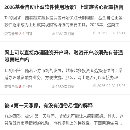
2026基金自动止盈软件使用场景？上班族省心配置指南
Ta的回答：随着越来越多投资者开始关注长期理财，基金自动止盈
软件逐渐成为上班族实现财富增值的重要工具。2026年，这类工具
的功能将更加智能化、个性化，为忙碌的职场人士提供省心配置方
2026-03-31 15:11
查看全部
2
个回答
1361次浏览
案。基金自动
网上可以直接办理融资开户吗，融资开户必须先有普通
股票账户吗
Ta的回答：随着证券市场的发展，越来越多投资者选择通过线上渠
道办理融资融券业务，方便快捷。那么，网上是否可以直接办理融
资开户？融资开户是否必须先有普通股票账户呢？下面为您详细解
2026-03-31 15:06
查看全部
8
个回答
1389次浏览
答。网上可以直接
被st第一天涨停，有没有通俗易懂的解释
Ta的回答：被ST第一天涨停，听起来可能让人感到困惑。其实，这
背后既有市场情绪的推动，也有规则上的特殊性。下面用通俗易懂