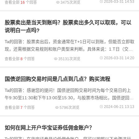
的方式解释一下。什么是“被ST”？当一家上市公司出现财务问题、
2026-03-31 14:53
查看全部
16
个回答
3475次浏览
违规行为或其
股票卖出是当天到账吗？股票卖出多久可以取现，可以
说明白一点吗?
Ta的回答：股票卖出后，资金通常在T+1日可以到账，但能否立即取
现，还需根据交易规则和账户类型来判断。具体来说：1.T日（交易
日）：你当天卖出股票，系统会将这笔交易提交到交易所进行撮
2026-03-31 14:20
查看全部
8
个回答
35131次浏览
合。2.T+1...
国债逆回购交易时间是几点到几点？购买流程
Ta的回答：感谢您的提问！国债逆回购交易时间为每个交易日的上
午9:30至11:30和下午13:00至15:30，与股票市场相比，国债逆回购
的交易时间稍微延长了半小时。购买国债逆回购的流程如下：开立...
2024-06-21 13:13
查看全部
7
个回答
5796次浏览
如何在网上开户华宝证券低佣金账户？