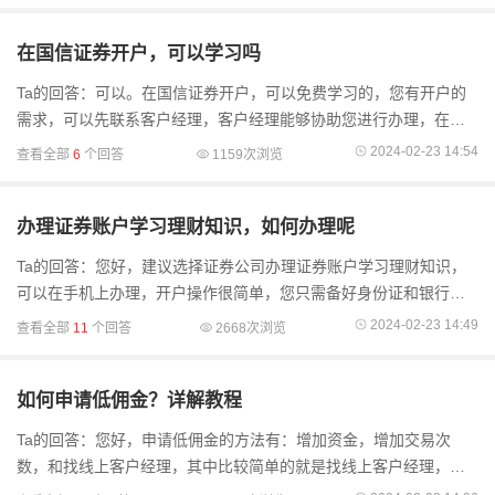
在国信证券开户，可以学习吗
Ta的回答：可以。在国信证券开户，可以免费学习的，您有开户的
需求，可以先联系客户经理，客户经理能够协助您进行办理，在操
作的过程中为您解答疑问，并且还能够为您申请到一定的优惠。在
2024-02-23 14:54
查看全部
6
个回答
1159次浏览
国信证券开户，可以学
办理证券账户学习理财知识，如何办理呢
Ta的回答：您好，建议选择证券公司办理证券账户学习理财知识，
可以在手机上办理，开户操作很简单，您只需备好身份证和银行卡
即可。建议在线联系客户经理协商好佣金后再办理开户的，因为这
2024-02-23 14:49
查看全部
11
个回答
2668次浏览
样的话佣金是比较
如何申请低佣金？详解教程
Ta的回答：您好，申请低佣金的方法有：增加资金，增加交易次
数，和找线上客户经理，其中比较简单的就是找线上客户经理，因
为他们手里有优惠权限，您可以在办理开户之前联系他们进行沟通