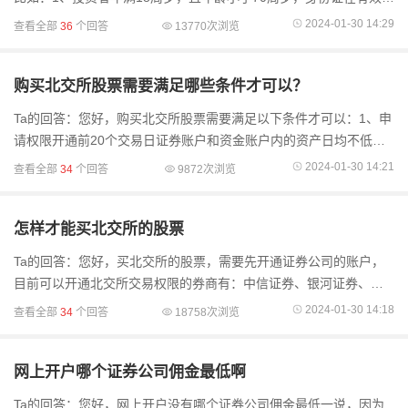
内；16周岁以下自然人不得办理股票开户，16-18周岁自然人申请办
2024-01-30 14:29
查看全部
36
个回答
13770次浏览
理股票...
购买北交所股票需要满足哪些条件才可以？
Ta的回答：您好，购买北交所股票需要满足以下条件才可以：1、申
请权限开通前20个交易日证券账户和资金账户内的资产日均不低于
人民币50万元（不包括该投资者通过融资融券融入的资金和证
2024-01-30 14:21
查看全部
34
个回答
9872次浏览
券）；2、参与证券..
怎样才能买北交所的股票
Ta的回答：您好，买北交所的股票，需要先开通证券公司的账户，
目前可以开通北交所交易权限的券商有：中信证券、银河证券、海
通证券、国泰君安证券、国信证券、中金财富、中信建投、方正证
2024-01-30 14:18
查看全部
34
个回答
18758次浏览
券、华泰证券等
网上开户哪个证券公司佣金最低啊
Ta的回答：您好，网上开户没有哪个证券公司佣金最低一说，因为