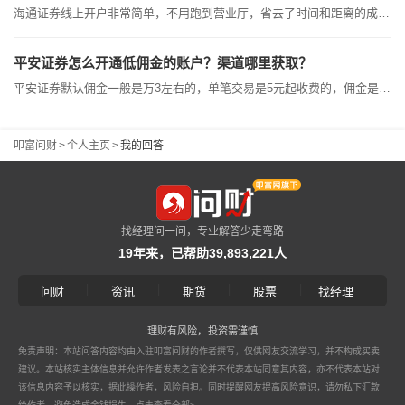
海通证券线上开户非常简单，不用跑到营业厅，省去了时间和距离的成本，只需要准备好本人的身份证、银行卡和一部网络顺畅的智能手机。然后开户前一定要提前联系银行证券的线上客户经理，通过扫描他们提供的开户二维码可以免费开通一个低佣金账户，非常划算，让您少走弯路。海通证券线上开户的详细流程：1.联系券商客户经理拿到专属低佣金开户二维码；2.根据软件提示上传自己的身份证照片，照片一定要清晰无遮挡，检查一下识别的信息有没有问题；3.视频和语音认证，表明您是本人开通即可；4.设置6位数交易密码和资...
平安证券怎么开通低佣金的账户？渠道哪里获取？
平安证券默认佣金一般是万3左右的，单笔交易是5元起收费的，佣金是双向收取的，如果想要一个低佣金的账户，可以联系平安证券的线上客户经理协商，客户经理隶属网金部，他们有优惠的权限，可以根据您的需求来调整优惠，开户的话只需要准备好自己的身份证、银行卡，然后按照客户经理的指导，几分钟就可以办理完成了。平安证券开通低佣金证券账户的流程：1.联系平安证券的客户经理拿到低佣金开户二维码；2.根据软件提示上传自己的身份证正反面照片，照片一定要清晰无遮挡；3.视频语音的认证，核实确定身份信息是本人开通...
叩富问财
>
个人主页
>
我的回答
找经理问一问，专业解答少走弯路
19年来，已帮助39,893,221人
|
|
|
|
问财
资讯
期货
股票
找经理
理财有风险，投资需谨慎
免责声明：本站问答内容均由入驻叩富问财的作者撰写，仅供网友交流学习，并不构成买卖
建议。本站核实主体信息并允许作者发表之言论并不代表本站同意其内容，亦不代表本站对
该信息内容予以核实，据此操作者，风险自担。同时提醒网友提高风险意识，请勿私下汇款