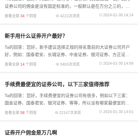
证券公司的佣金是没有固定标准的，一般默认是在万分之三的，但
是可以主动联系客户经理去调整自己的佣金，通过客户经理开佣金
2024-01-30 14:14
查看全部
34
个回答
4222次浏览
是可以给到成本价
新手用什么证券开户最好？
Ta的回答：您好，新手建议选择正规的排名靠前的大证券公司开户
好，例如：国泰君安、长城证券、中金证券、银河证券、方正证券
等等都是比较好的，所以没有哪家最好的说法，只要选择排名靠前
2024-01-30 14:09
查看全部
14
个回答
3403次浏览
的都是好的，另外新
手续费最便宜的证券公司，以下三家值得推荐
Ta的回答：您好，手续费便宜的证券公司有很多，例如以下三家：
国金证券、国泰君安、银河证券、等等，所以没有哪家最便宜的说
法，证券公司的手续费在官网默认都是差不多的，想要低手续费，
2024-01-30 14:01
查看全部
58
个回答
22147次浏览
都是需要您在线联系客
证券开户佣金是万几啊