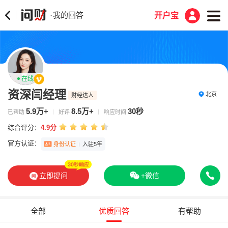
我的回答
·
开户宝
在线
资深闫经理
北京
财经达人
5.9万+
8.5万+
30秒
已帮助
好评
响应时间
综合评分：
4.9分
官方认证：
身份认证
入驻5年
立即提问
+微信
全部
优质回答
有帮助