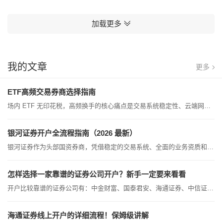
加载更多
我的文章
更多
ETF高频交易券商选择指南
场内 ETF 无印花税，高频换手的核心痛点是交易系统稳定性、云端网格功能、ETF 专属低佣金，综合对比下来，银河证券适合日常 ETF 高频、网格、T+0 反复交易，广发证券也不错，我来详细做个对比。一、银河证券系统承载强，极少滑点卡顿央企分布式交易架构，早盘、大跌高并发时段挂撤单、日内 T+0 委托响应快，不会出现漏单、延迟，频繁买卖跨境、商品、行业 ETF 体验稳定。双模式云端网格适配高频独有成交驱动 + 到价触发双网格，支持批量多 ETF 同步自动高抛低吸，7×24 小时云端托管，手机关机依旧执行；自带策略...
银河证券开户全流程指南（2026 最新）
银河证券作为头部国资券商，凭借稳定的交易系统、全面的业务资质和多年的行业口碑，是很多投资者开户的首选平台。线上开户全程 10 分钟左右即可完成，无需线下临柜，备好基础资料就能轻松办理，新手也能快速上手。一、开户前必备准备本人二代身份证，需在有效期内，信息完整清晰。本人一类银行储蓄卡，主流银行均可正常绑定，限制类卡片无法签约。实名手机号，与银行预留信息一致，可正常接收短信验证。手机摄像录音功能正常，保持环境光线充足，方便完成视频核验。二、正规开户渠道介绍官方 APP 是日常开户的主...
怎样选择一家靠谱的证券公司开户？新手一定要来看看
开户比较靠谱的证券公司有：中金财富、国泰君安、海通证券、中信证券等等，我们可以从综合实力，国内排名，规模，服务质量等几个方面来选择，主要还要结合自己的实际情况，找到适合自己的，如果不知道具体选择哪家，可以联系线上客户经理，因为客户经理会根据您的需求推荐适合您的证券公司，同时可以为您免费提供相关的理财知识。简单介绍几家开户比较靠谱的证券公司：1.中金财富证券中金公司于2015年11月9日在香港交所主板上市。中金公司的主营业务有人民币特种股票、人民币普通股票、境外发行股票、境内外政...
海通证券线上开户的详细流程！保姆级讲解