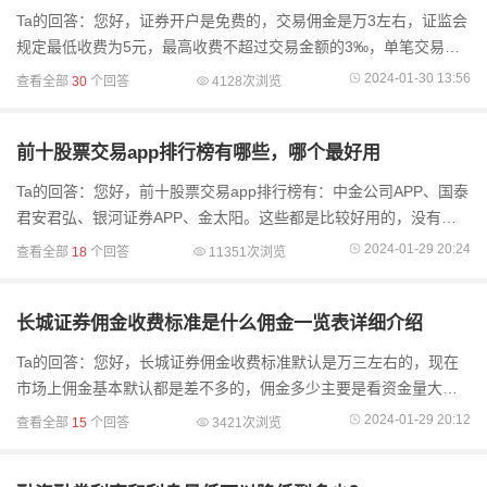
Ta的回答：您好，证券开户是免费的，交易佣金是万3左右，证监会
规定最低收费为5元，最高收费不超过交易金额的3‰，单笔交易佣
金不满5元的按5元计算。不过不同的券商平台佣金收费的标准可能
2024-01-30 13:56
查看全部
30
个回答
4128次浏览
会不同。如果您.
前十股票交易app排行榜有哪些，哪个最好用
Ta的回答：您好，前十股票交易app排行榜有：中金公司APP、国泰
君安君弘、银河证券APP、金太阳。这些都是比较好用的，没有哪
个最好用一说，任意选择一家适合的就好，如果您想要低佣金就不
2024-01-29 20:24
查看全部
18
个回答
11351次浏览
要在app上...
长城证券佣金收费标准是什么佣金一览表详细介绍
Ta的回答：您好，长城证券佣金收费标准默认是万三左右的，现在
市场上佣金基本默认都是差不多的，佣金多少主要是看资金量大小
和开户途径，如果您直接在长城证券官网办理的开户佣金都是默认
2024-01-29 20:12
查看全部
15
个回答
3421次浏览
的，想要低佣金，建