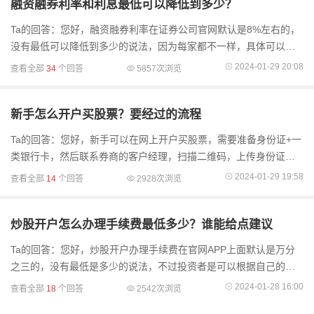
融资融券利率和利息最低可以降低到多少？
Ta的回答：您好，融资融券利率在证券公司官网默认是8%左右的，
没有最低可以降低到多少的说法，因为每家都不一样，具体可以低
多少，是需要您和证券公司线上客户经理协商的，现在网上开户现
2024-01-29 20:08
查看全部
34
个回答
5857次浏览
在利率普遍要低于线
新手怎么开户买股票？要经过的流程
Ta的回答：您好，新手可以在网上开户买股票，需要准备身份证+一
类银行卡，然后联系券商的客户经理，扫描二维码，上传身份证正
反两面照片、进行风险测评，绑定银行卡、设置您的交易密码；最
2024-01-29 19:58
查看全部
14
个回答
2928次浏览
后提交开户申请。以.
炒股开户怎么办理手续费最低多少？谁能给点建议
Ta的回答：您好，炒股开户办理手续费在官网APP上面默认是万分
之三的，没有最低是多少的说法，不过投资者是可以根据自己的资
金量大小来跟客户经理商量沟通降低手续费的，也可以在开户前就
2024-01-28 16:00
查看全部
18
个回答
2542次浏览
联系线上客户经