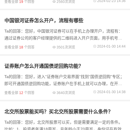
2024-02-23 14:36
查看全部
19
个回答
2560次浏览
佣金的问题申请低佣金详
中国银河证券怎么开户，流程有哪些
Ta的回答：您好，中国银河证券可以在手机上办理开户，流程有：
通过证券公司的客户经理提供的二维码进入开户页面，用手机号注
册、上传您的身份证、做风险测评评估、录制视频、填写调查问
2024-01-30 14:44
查看全部
18
个回答
3501次浏览
卷、完成开户流程
证券账户怎么开通国债逆回购功能？
Ta的回答：您好，进入“证券账户交易界面”找到“国债逆回购”专区；
即可开通国债逆回购功能，证券账户在手机上就可以办理，在开户
之前，您可以与客户经理协商好佣金标准，选择佣金较低的券商开
2024-01-30 14:38
查看全部
12
个回答
3640次浏览
户以降低交易
北交所股票能买吗？买北交所股票需要什么条件？
Ta的回答：您好，北交所股票可以买，但是需要满足一定的条件。
比如：1、投资者年满18周岁，且年龄小于70周岁，身份证在有效期