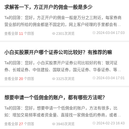
求解答一下，方正开户的佣金一般是多少
Ta的回答：您好，方正开户的佣金一般是万分之三附近，每家券商
营业部的所给的佣金都是不固定的，网上客户经理的手里都会有一
定的比较低佣金的渠道。现在开户都是免费在线办理的，开户需要
2024-03-04 17:03
查看全部
11
个回答
2301次浏览
提前准备本人身
小白买股票开户哪个证券公司比较好？有推荐的嘛
Ta的回答：您好，小白买股票开户证券公司比较好的有：银河证
券、长城证券、中信建投、国联证券，国元证券、华泰证券、等等
股票可以在网上开户，开户特别方便，银行卡和本人身份证都是开
2024-03-04 17:01
查看全部
20
个回答
3325次浏览
户必备。如果您想要
想要申请一个低佣金的账户，都有哪些方法呢？
Ta的回答：您好，想要申请一个低佣金的账户，方法有很多，比
如：增加交易频率或者资金量、直接找一家佣金低的券商，或者通
过线上客户经理，线上客户经理隶属网金部渠道有调低佣金的权
2024-02-23 16:43
查看全部
27
个回答
3940次浏览
限，可以找客户经理咨询想