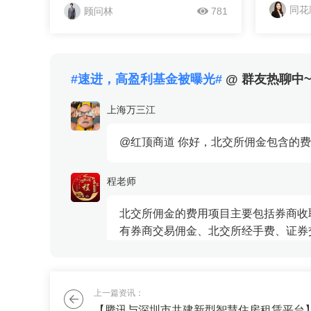
体系、实
机构规定的其他费用。常见的有券商
同花
顾问林
781
年将如何
交易佣金、北交所经手费、证券交易
将如何加
印花税这几项。其中券商佣金是付给
相关问题
开户券商的服务费用，其他费用是交
相关专家
易...
#速进，高盈利基金被曝光#
@ 群友热聊中
大势 实
效利用势
上海万三江
告指出，
今年的《
@红顶商道 你好，北交所佣金包含的费
要推进煤
发，加快
程老师
改委在日前
北交所佣金的费用项目主要包括券商收
有券商交易佣金、北交所经手费、证券
其他费用是交易...
杜彩欣
上一篇资讯：
【腾讯与深圳市共建新型智慧住房租赁平台