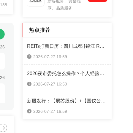
新客服务、资金雄
能化
138
厚、品质服务
”在
院
矿
热点推荐
型
发
0项
REITs打新日历：四川成都 ⌈锦江 REIT⌋ 本周四售！（附认购操作指南）
:26
，
2026-07-27 16:59
能化
洁高
和杰
2026夜市委托怎么操作？个人经验攻略全分享
:26
选
2026-07-27 16:59
新股发行：【展芯股份】+【国仪公司】+【超纯应材】本周可申购！（附打新神器）
2026-07-27 16:59
:26