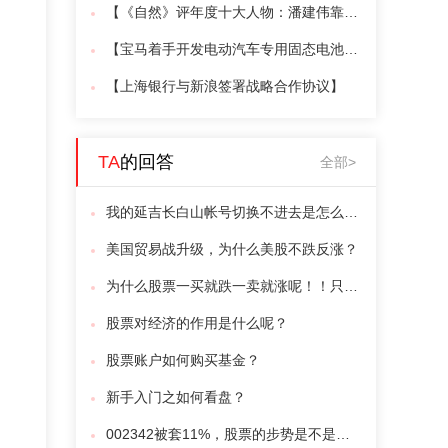
【《自然》评年度十大人物：潘建伟靠量子通信上榜】
【宝马着手开发电动汽车专用固态电池技术】
【上海银行与新浪签​署战略合作协议】
TA
的回答
全部>
我的延吉长白山帐号切换不进去是怎么回事？怎么办？
美国贸易战升级，为什么美股不跌反涨？
为什么股票一买就跌一卖就涨呢！！只是没有一个好
股票对经济的作用是什么呢？
股票账户如何购买基金？
新手入门之如何看盘？
002342被套11%，股票的步势是不是已坏，需止损吗