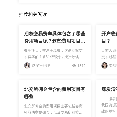
推荐相关阅读
期权交易费率具体包含了哪些
开户收
费用项目呢？这些费用项目是
目？​
如何确定和收取的呢？
费用项目：交易手续费：这是期权交
目前大部
易费率的主要组成部分，按张数或交
交易过程
易金额的一定比例收取，如每张期权
（买卖股
资深张经理
1812
资深
合约收取3-5元手续费，或者按交易金
花税（卖
额的0.1%-0.3%收取。结算费：由交
费）、过
易所收取，用于期权交易...
的股票过
北交所佣金包含的费用项目有
煤炭清
哪些
编者按
我国资源
北交所佣金的费用项目主要包括券商
战略举措
收取的交易佣金，以及交易所和监管