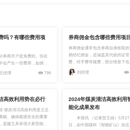
费吗？有哪些费用项
券商佣金包含哪些费用项
券商佣金通常包含券商自身收取的
易经纪佣金，还涵盖其代收的证管
分券商开户是免费的。但在
费、经手费等规费，部分情形下也
中会产生一些费用，如佣金
含过户费。开户支持异地操作的哦
票时券商收取的费用）、印
刘经理
王经理
798
在手机上就可以完成开户，要开户
出股票时国家征收的税
话建议您选择规模大、佣金低的券
户费（买卖沪市股票时收取
商。想...
户费用）等。
洁高效利用势在必行
2024年煤炭清洁高效利用
能化成果发布
 煤炭清洁高效利用是立足
禀赋、确保能源安全的重要
本报讯 （记者贺王娟）5月27
，是建立具有强大新型能源
日，由中国煤科《智能矿山》杂志