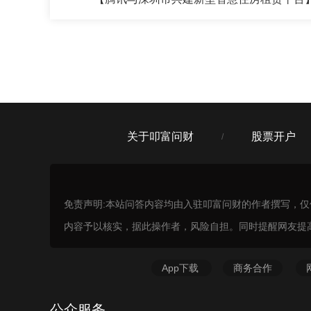
我最近股票亏了，不想全仓冒险了，能
刘老师
跟刚才的群友一样，还是需要70%的稳
关于叩富问财
股票开户
/
免责声明:本站问答内容均由入驻叩富问财的作者撰写，
内容予以核实，据此操作者，风险自担。同时提醒网友提
App下载
商务合作
公众服务