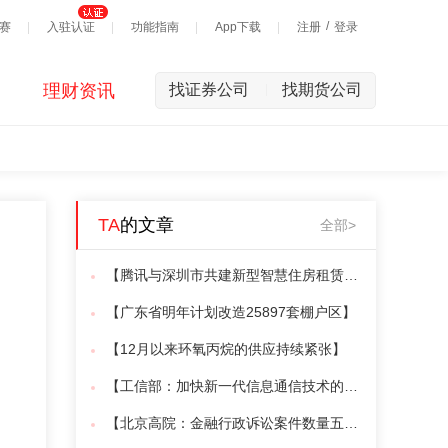
/
赛
入驻认证
功能指南
App下载
注册
登录
理财资讯
找证券公司
找期货公司
|
TA
的文章
全部>
【腾讯与深圳市共建新型智慧住房租赁平台】
【广东省明年计划改造25897套棚户区】
【12月以来环氧丙烷的供应持续紧张】
【工信部：加快新一代信息通信技术的发展】
【北京高院：金融行政诉讼案件数量五年增长14倍】