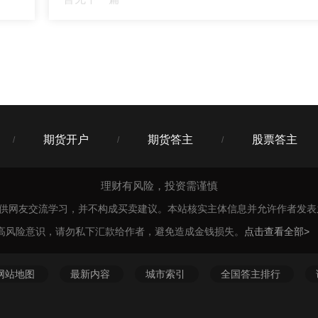
否给我一些稳定收益+搏高收益的产品，我配置一些对冲风险？
21
定增值的钱+30%搏高收益，我私信你了，看下配置单~
期货开户
期货答主
股票答主
/
/
/
理财有风险，投资需谨慎
仅供网友交流学习，并不构成买卖建议。本站核实主体信息并允许作者发
高风险意识，请勿私下汇款给作者，避免造成金钱损失。
点击查看全部>
网站地图
最新内容
城市索引
全国答主排行