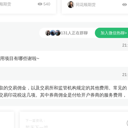
现“双碳”目标的关键支撑。今
办的“2024年煤炭清洁高效利用智
顺期货
540
同花顺期货
推进煤炭清洁高效利用？又
成果发布暨选煤厂智能化建设论坛
快建设新型能源体系？围绕
枣庄召开。 会上，中国工程院
，中国经济时报记者采访了
士、中国煤科首席科学家、《智能
，进行深入解析。 绿见
山》主编王国法作了题为《能源转
~
131人正在群聊
加入微信热聊>
现“双碳”目标，煤炭清洁高
中的煤炭产业高端化智能化绿色化
在必行。 党的二十大报
展》的主题报告。发布了2024年1
21
要“加强煤炭清洁高效利用”；
煤炭清洁高效利用智能化先进成果
政府工作报告》强调，我国
举行了2024煤炭清洁高效利用智
用项目有哪些谢啦~
炭清洁高效利用和技术研
颁奖仪式，表彰了2024年煤炭清
建设新型能源体系；国家发
效利用智能化先进创新团队15个
21
国...
出人物35人。 会议同期举办了
煤厂智能化建...
取的交易佣金，以及交易所和监管机构规定的其他费用。常见的
交易印花税这几项。其中券商佣金是付给开户券商的服务费用，
21
下一篇资讯：
】
暂无下一篇