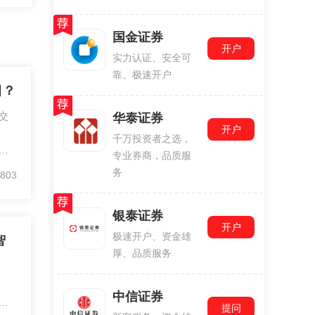
国金证券
开户
实力认证、安全可
靠、极速开户
目？
交
华泰证券
开户
千万投资者之选，
包
专业券商，品质服
，
务
803
的
银泰证券
开户
极速开户、资金雄
智
厚、品质服务
中信证券
主
提问