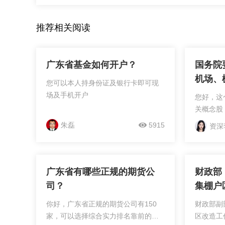
推荐相关阅读
广东省基金如何开户？
国务院
机场、
您可以本人持身份证及银行卡即可现
板，今
场及手机开户
您好，这
涨？
关概念股
朱磊
5915
资深
广东省有哪些正规的期货公
财政部
司？
集棚户
你好，广东省正规的期货公司有150
财政部副
家，可以选择综合实力排名靠前的，
区改造工