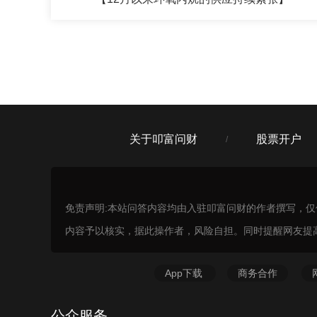
刘老师
收益超过某宝，你的要求也不算高么，
关于叩富问财
股票开户
/
免责声明:本站问答内容均由入驻叩富问财的作者撰写，
内容予以核实，据此操作者，风险自担。同时提醒网友提
App下载
商务合作
公众服务