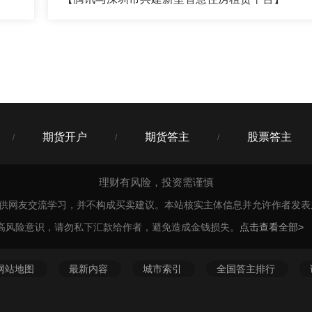
18
你关注下货币三佳吧，完全满足你的要求了，哪里不懂再问我。
期货开户
期货答主
股票答主
/
/
/
理财有风险，投资需谨慎
仅供网友交流学习，并不构成买卖建议。本站核实主体信息并允许作者发
高风险意识，请勿私下汇款给作者，避免造成金钱损失。
点击查看全部>
网站地图
最新内容
城市索引
全国答主排行