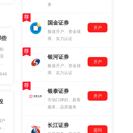
务
国金证券
开户
极速开户、资金雄
哪些
厚、实力认证
如
国
银河证券
开户
办
极速开户、资金雄
线
厚、实力认证
646
好
银泰证券
开户
市场口碑好、新客
投
服务、品质服务
棚户
长江证券
p;
提问