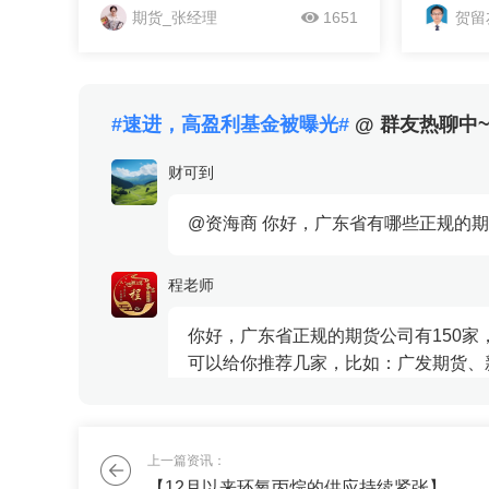
并且拥有稳定的ctp交易通道，可以给
级财政要
期货_张经理
1651
贺留
你推荐几家，比如：广发期货、新湖
区改造顺
期货、光大期货、招商期货、东证期
筹集棚户
货、中粮期货等这些...
政策，降低
&nbsp;
#速进，高盈利基金被曝光#
@ 群友热聊中
支持通过
融资平台
财可到
府储备土地
@资海商 你好，广东省有哪些正规的期
程老师
你好，广东省正规的期货公司有150家
可以给你推荐几家，比如：广发期货、新
大理风雪晴
上一篇资讯：
有没有什么复利增长的好办法，最好能
【12月以来环氧丙烷的供应持续紧张】