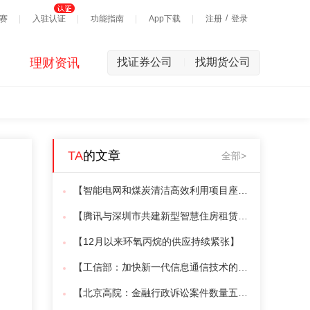
/
赛
入驻认证
功能指南
App下载
注册
登录
理财资讯
找证券公司
找期货公司
|
TA
的文章
全部>
【智能电网和煤炭清洁高效利用项目座谈会召开】
【腾讯与深圳市共建新型智慧住房租赁平台】
【12月以来环氧丙烷的供应持续紧张】
【工信部：加快新一代信息通信技术的发展】
【北京高院：金融行政诉讼案件数量五年增长14倍】