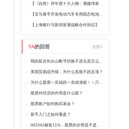
【《自然》评年度十大人物：潘建伟靠量子通信上榜】
【宝马着手开发电动汽车专用固态电池技术】
【上海银行与新浪签​署战略合作协议】
TA
的回答
全部>
我的延吉长白山帐号切换不进去是怎么回事？怎么办？
美国贸易战升级，为什么美股不跌反涨？
为什么股票一买就跌一卖就涨呢！！只是没有一个好
股票对经济的作用是什么呢？
股票账户如何购买基金？
新手入门之如何看盘？
002342被套11%，股票的步势是不是已坏，需止损吗