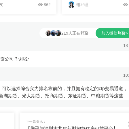
多渠道筹集资金，推进棚户
新华联8月16日晚间发布定增
友
862
谢经理
利开展。支持通过融资平台
案，公司拟向控股股东新华联控股
区改造资金，落实税费优惠
限公司在内的对象定增募资不超过
棚户区改造成本。 &nbsp;
亿元，用于投资湖南、宁夏和北京
 &nbsp; &nbsp;就资金而言，
项房地产项目，发行数量不超过5
~
219人正在群聊
加入微信热聊>
融资平台进行。要严格规范
股，发行价格为4.20元。 &nbsp;
的融资行为，不能将地方政
&nbsp; &nbsp; 其中，公司
18
...
东新华联控股...
货公司？谢啦~
18
，可以选择综合实力排名靠前的，并且拥有稳定的ctp交易通道，
湖期货、光大期货、招商期货、东证期货、中粮期货等这些...
18
下一篇资讯：
省事，收益超过某宝的，帮忙推荐下~
【腾讯与深圳市共建新型智慧住房租赁平台】