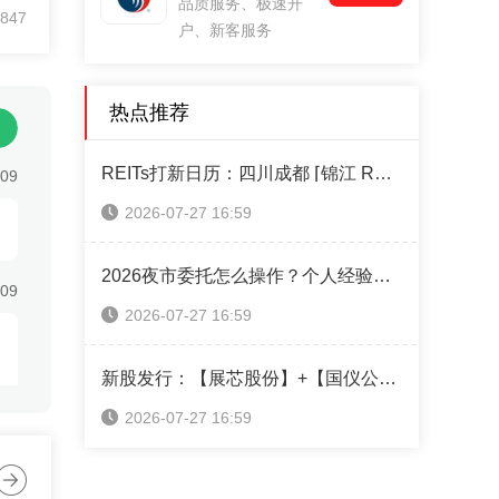
品质服务、极速开
预
847
户、新客服务
有
21
三
热点推荐
亿
控股股
REITs打新日历：四川成都 ⌈锦江 REIT⌋ 本周四售！（附认购操作指南）
:09
2026-07-27 16:59
2026夜市委托怎么操作？个人经验攻略全分享
:09
2026-07-27 16:59
新股发行：【展芯股份】+【国仪公司】+【超纯应材】本周可申购！（附打新神器）
2026-07-27 16:59
:09