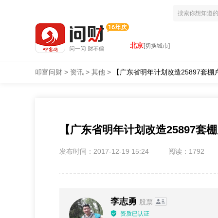
北京
[切换城市]
叩富问财
>
资讯
>
其他
>
【广东省明年计划改造25897套棚
【广东省明年计划改造25897套
发布时间：2017-12-19 15:24
阅读：1792
李志勇
股票
资质已认证