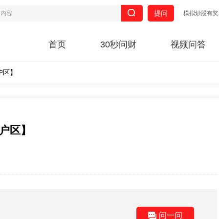
提问
模拟炒股有奖
首页
30秒问财
视频问答
户区】
棚户区】
问一问