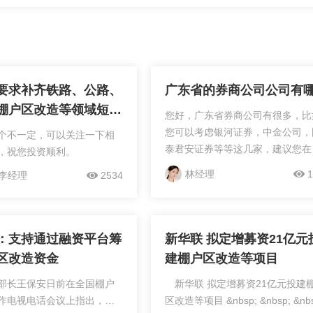
要求补齐铁路、公路、
广东省的券商公司公司有
棚户区改造等领域短
您好，广东省券商公司有很多，比
天相关概念股会不会上
您可以考虑银河证券，中金公司，
个不一定，可以关注一下相
泰君安证券等等这几家，建议您在
，祝您投资顺利。
理炒股开户之前，联系证券公司的
林经理
1
李经理
2534
上客户经理协助您办理，提前沟通
佣金费用，还有一些新客户...
：支持通过融资平台筹
新华联 拟定增募资21亿元
区改造资金
建棚户区改造等项目
部长王保安日前在全国棚户
新华联 拟定增募资21亿元投建
作电视电话会议上指出，各
区改造等项目 &nbsp; &nbsp; &nbs