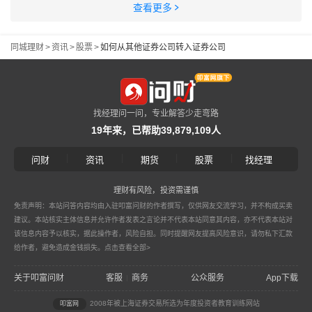
查看更多
同城理财
>
资讯
>
股票
>
如何从其他证券公司转入证券公司
找经理问一问，专业解答少走弯路
19年来，已帮助39,879,109人
|
|
|
|
问财
资讯
期货
股票
找经理
理财有风险，投资需谨慎
免责声明：本站问答内容均由入驻叩富问财的作者撰写，仅供网友交流学习，并不构成买卖
建议。本站核实主体信息并允许作者发表之言论并不代表本站同意其内容，亦不代表本站对
该信息内容予以核实，据此操作者，风险自担。同时提醒网友提高风险意识，请勿私下汇款
给作者，避免造成金钱损失。
点击查看全部>
关于叩富问财
客服
商务
公众服务
App下载
|
2008年被上海证券交易所选为年度投资者教育训练网站
叩富网