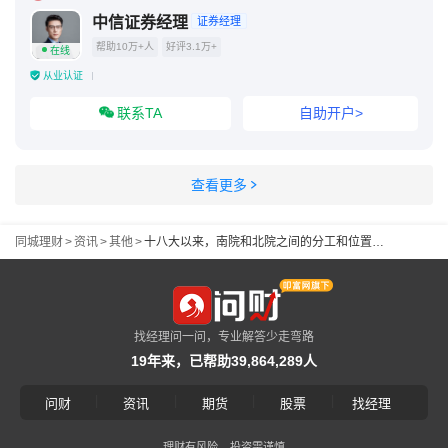
中信证券经理
证券经理
帮助10万+人
好评3.1万+
在线
从业认证
联系TA
自助开户>
查看更多
同城理财
>
资讯
>
其他
>
十八大以来，南院和北院之间的分工和位置日益清晰，治理体系更加扁平化
找经理问一问，专业解答少走弯路
19年来，已帮助39,864,289人
|
|
|
|
问财
资讯
期货
股票
找经理
理财有风险，投资需谨慎