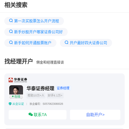
相关搜索
第一次买股票怎么开户流程
新手炒股开户哪家证券公司好
新手如何开通股票账户
开户最好四大证券公司
股票开户选哪个券商好
一窍不通怎么买股票
找经理开户
佣金和经理直接谈
股票新手入门需要哪些基础知识
散户最好的三个证券
炒股开户需要多少资金
怎么学炒股从零开始学
股票新手开户需要什么条件
华泰证券经理
证券经理
帮助10万+人
好评4.1万+
在线
股票开户哪家证券公司佣金最低
从业认证
执业编号：S0570623080026
联系TA
自助开户>