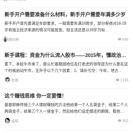
新手开户需要准备什么材料，新手开户需要年满多少岁
新手开户首先要满足年龄要求，一般需要年满18周岁，部分券商对16-18
岁有独立经济来源的情况可能放宽，但主流还是以18岁为标...
894
顾问林
新手课程：资金为什么流入股市——2015年，懂政治才能赚钱
素下，本轮牛市来了，那么忙着稳固地位及打老虎的领导层为什么要在这
个时候启动牛市，无外乎以下几个因素：1、填补亏空：今年，地方...
1136
杜蓓
这个赚钱思维 你一定要懂！
基督耶稣传授三个人理财赚钱的方法他给第一个人五袋金子，给第二个人
两袋金子，给第三个人一袋金子，然后给他们设定偿还的期限，看他...
902
金岩