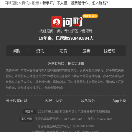
同城理财
>
资讯
>
股票
>
新手开户不太懂，股票是什么、怎么赚钱？
找经理问一问，专业解答少走弯路
19年来，已帮助39,849,884人
|
|
|
|
问财
资讯
期货
股票
找经理
理财有风险，投资需谨慎
免责声明：本站问答内容均由入驻叩富问财的作者撰写，仅供网友交流学习，并不构成买卖
建议。本站核实主体信息并允许作者发表之言论并不代表本站同意其内容，亦不代表本站对
该信息内容予以核实，据此操作者，风险自担。同时提醒网友提高风险意识，请勿私下汇款
给作者，避免造成金钱损失。
点击查看全部>
关于叩富问财
客服
商务
公众服务
App下载
|
2008年被上海证券交易所选为年度投资者教育训练网站
叩富网
不良信息举报电话：010-59490342
微信：524272835
意见反馈
增值电信业务经营许可证：京B2-20190488