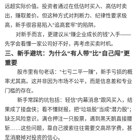
远超实际价值。投资者通过在低估时买入、高估时卖
出，赚取差价。但这种方式对判断力、纪律性要求极
高，新手很容易陷入“追高套牢”的陷阱。
对新手而言，更建议从“赚企业成长的钱”入手——
先学会看懂一家公司好不好，再考虑买卖时机。
三、新手避坑：为什么“有人带”比“自己闯”更
重要
股市里有句老话：“七亏二平一赚”，新手亏损的概
率尤其高。这并非因为市场不公平，而是信息差和专业
门槛的存在。
新手常踩的坑包括：轻信“内幕消息”跟风买入，结
果成了接盘侠；看不懂财报，把“垃圾股”当成“潜力股”；
缺乏风险意识，满仓押注一只股票，遇到黑天鹅直接腰
斩……这些问题，靠自己摸索往往需要交高昂学费，甚
至消磨掉对投资的信心。