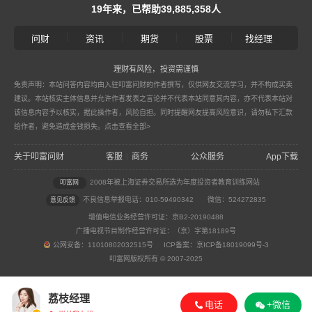
19年来，已帮助39,885,358人
|
|
|
|
问财
资讯
期货
股票
找经理
理财有风险，投资需谨慎
免责声明：本站问答内容均由入驻叩富问财的作者撰写，仅供网友交流学习，并不构成买卖
建议。本站核实主体信息并允许作者发表之言论并不代表本站同意其内容，亦不代表本站对
该信息内容予以核实，据此操作者，风险自担。同时提醒网友提高风险意识，请勿私下汇款
给作者，避免造成金钱损失。
点击查看全部>
关于叩富问财
客服
商务
公众服务
App下载
|
2008年被上海证券交易所选为年度投资者教育训练网站
叩富网
不良信息举报电话：010-59490342
微信：524272835
意见反馈
增值电信业务经营许可证：京B2-20190488
广播电视节目制作经营许可证：（京）字第18189号
公网安备：11010802032515号 ICP备案：京ICP备18019099号-3
叩富网版权所有 © 2007-2025
荔枝经理
电话
+微信