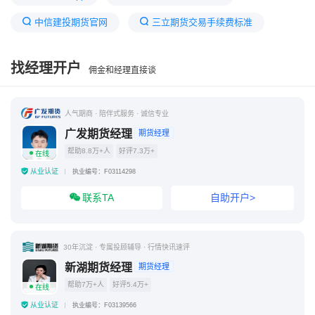
中信建投期货官网
三立期货交易手续费标准
手续费低排名靠前的期货公司
找经理开户
佣金和经理直接谈
三立期货出入金安全吗
三立期货是正规公司吗
哪个期货公司交易手续费低
山西三立期货靠谱吗
人气期商 · 陪伴式服务 · 诚信专业
三立期货最新消息今天
广发期货经理
期货经理
帮助8.8万+人
好评7.3万+
在线
从业认证
执业编号：F03114298
联系TA
自助开户>
30年沉淀 · 专属投顾辅导 · 行情快讯速评
新湖期货经理
期货经理
帮助7万+人
好评5.4万+
在线
从业认证
执业编号：F03139566