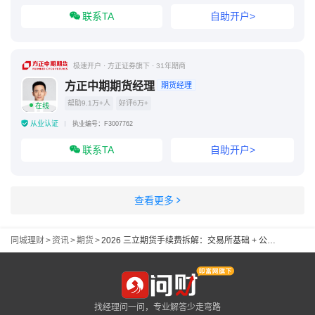
联系TA
自助开户>
极速开户 · 方正证券旗下 · 31年期商
方正中期期货经理
期货经理
帮助9.1万+人
好评6万+
在线
从业认证
执业编号：F3007762
联系TA
自助开户>
查看更多
同城理财
>
资讯
>
期货
>
2026 三立期货手续费拆解：交易所基础 + 公司加收标准明细
找经理问一问，专业解答少走弯路