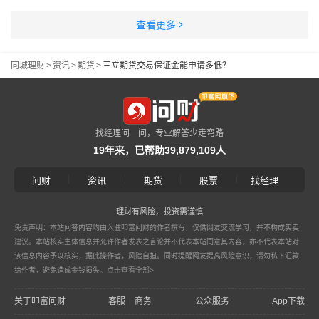
查看更多
同城理财
>
资讯
>
期货
>
三立期货交易保证金能申请多低？
找经理问一问，专业解答少走弯路
19年来，已帮助39,879,109人
|
|
|
|
问财
资讯
期货
股票
找经理
理财有风险，投资需谨慎
免责声明：本站问答内容均由入驻叩富问财的作者撰写，仅供网友交流学习，并不构成买卖
建议。本站核实主体信息并允许作者发表之言论并不代表本站同意其内容，亦不代表本站对
该信息内容予以核实，据此操作者，风险自担。同时提醒网友提高风险意识，请勿私下汇款
给作者，避免造成金钱损失。
点击查看全部>
关于叩富问财
客服
商务
公众服务
App下载
|