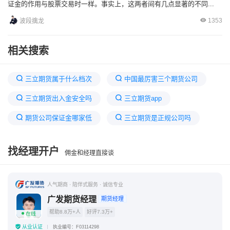
证金的作用与股票交易时一样。事实上，这两者间有几点显著的不同...
1353
波段擒龙
相关搜索
三立期货属于什么档次
中国最厉害三个期货公司
三立期货出入金安全吗
三立期货app
期货公司保证金哪家低
三立期货是正规公司吗
哪个期货公司手续费和保证金便宜
找经理开户
佣金和经理直接谈
山西三立期货靠谱吗
山西三立期货经纪有限公司
三立期货最新消息今天
哪个期货公司交易手续费低
人气期商 · 陪伴式服务 · 诚信专业
期货交易规则保证金
广发期货经理
期货经理
帮助8.8万+人
好评7.3万+
在线
从业认证
执业编号：F03114298