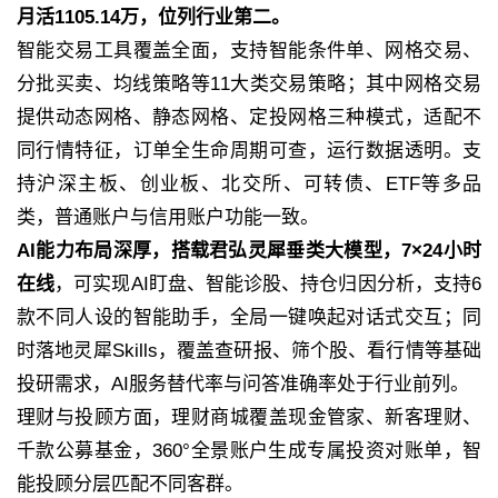
月活1105.14万，位列行业第二。
智能交易工具覆盖全面，支持智能条件单、网格交易、
分批买卖、均线策略等11大类交易策略；其中网格交易
提供动态网格、静态网格、定投网格三种模式，适配不
同行情特征，订单全生命周期可查，运行数据透明。支
持沪深主板、创业板、北交所、可转债、ETF等多品
类，普通账户与信用账户功能一致。
AI能力布局深厚，搭载君弘灵犀垂类大模型，7×24小时
在线
，可实现AI盯盘、智能诊股、持仓归因分析，支持6
款不同人设的智能助手，全局一键唤起对话式交互；同
时落地灵犀Skills，覆盖查研报、筛个股、看行情等基础
投研需求，AI服务替代率与问答准确率处于行业前列。
理财与投顾方面，理财商城覆盖现金管家、新客理财、
千款公募基金，360°全景账户生成专属投资对账单，智
能投顾分层匹配不同客群。