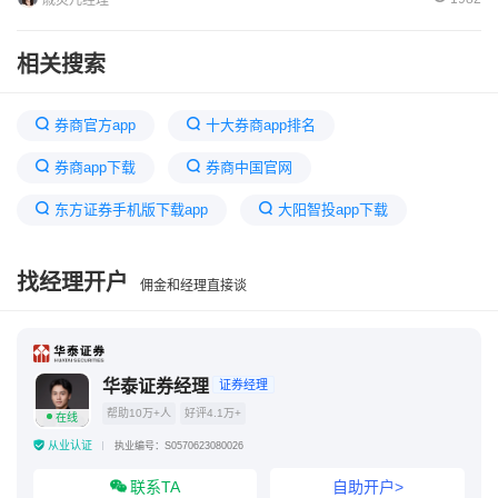
戚灵儿经理
相关搜索
券商官方app
十大券商app排名
券商app下载
券商中国官网
东方证券手机版下载app
大阳智投app下载
十大证券交易app
手机炒股软件排行榜第一名
找经理开户
佣金和经理直接谈
方正证券app官方下载
申万宏源app官方下载
十大证券公司哪个佣金最低
证券排名一览表
华泰证券经理
证券经理
帮助10万+人
好评4.1万+
在线
从业认证
执业编号：S0570623080026
联系TA
自助开户>