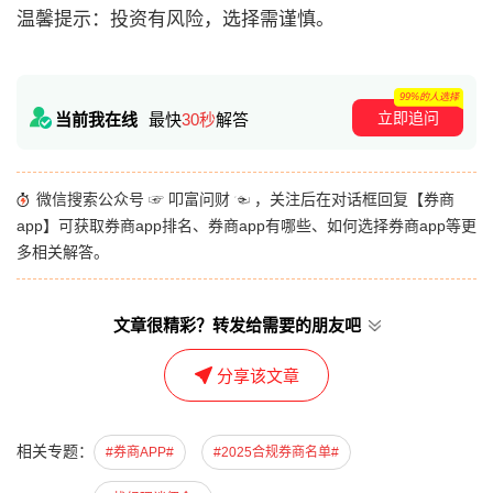
温馨提示：投资有风险，选择需谨慎。
99%的人选择
立即追问
当前我在线
最快
30秒
解答
微信搜索公众号 ☞ 叩富问财 ☜ ，关注后在对话框回复【券商
app】可获取券商app排名、券商app有哪些、如何选择券商app等更
多相关解答。
文章很精彩？转发给需要的朋友吧
分享该文章
相关专题：
#券商APP#
#2025合规券商名单#