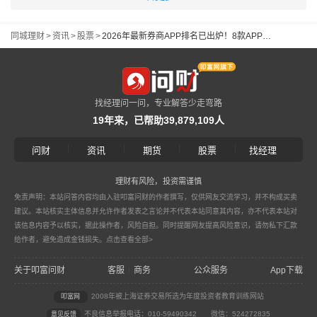
同城理财
>
资讯
>
股票
>
2026年最新券商APP排名已出炉！8款APP对比，哪款最适合你？
找经理问一问，专业解答少走弯路
19年来，已帮助39,879,109人
|
|
|
|
问财
资讯
期货
股票
找经理
理财有风险，投资需谨慎
免责声明：本站问答内容均由入驻叩富问财的作者撰写，仅供网友交流学习，并不构成买卖
建议。本站核实主体信息并允许作者发表之言论并不代表本站同意其内容，亦不代表本站对
该信息内容予以核实，据此操作者，风险自担。同时提醒网友提高风险意识，请勿私下汇款
给作者，避免造成金钱损失。
点击查看全部>
关于叩富问财
客服
商务
公众服务
App下载
|
2008年被上海证券交易所选为年度投资者教育训练网站
叩富网
不良信息举报电话：010-59490342
微信：524272835
意见反馈