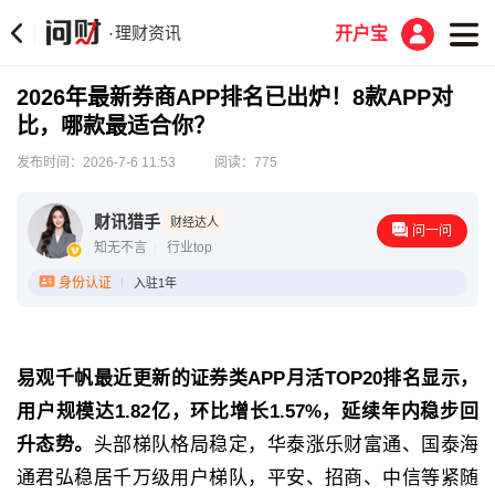
理财资讯
·
开户宝
2026年最新券商APP排名已出炉！8款APP对
比，哪款最适合你？
发布时间：2026-7-6 11:53
阅读：775
‌财讯猎手
财经达人
问一问
知无不言
行业top
身份认证
入驻1年
易观千帆最近更新的证券类APP月活TOP20排名显示，
用户规模达1.82亿，环比增长1.57%，延续年内稳步回
升态势。
头部梯队格局稳定，华泰涨乐财富通、国泰海
通君弘稳居千万级用户梯队，平安、招商、中信等紧随