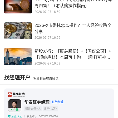
周四售！（附认购操作指南）
2026-07-27 16:59
2026夜市委托怎么操作？个人经验攻略全
分享
2026-07-27 16:59
新股发行：【展芯股份】+【国仪公司】+
【超纯应材】本周可申购！（附打新神
器）
2026-07-27 16:59
找经理开户
佣金和经理直接谈
华泰证券经理
证券经理
帮助10万+人
好评4.1万+
在线
从业认证
执业编号：S0570623080026