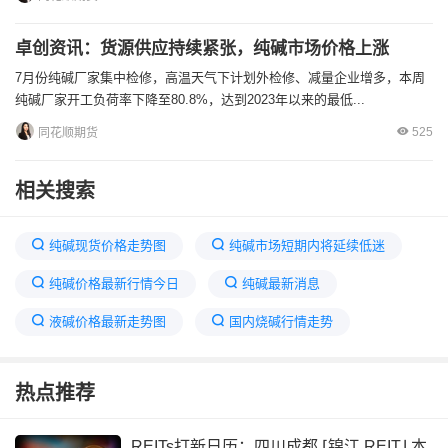
卓创资讯：货源供应持续紧张，纯碱市场价格上涨
7月份纯碱厂家集中检修，高温天气下计划外检修、减量企业增多，本周
纯碱厂家开工负荷率下降至80.8%，达到2023年以来的最低...
525
同花顺期货
相关搜索
纯碱现货价格走势图
纯碱市场短期内将延续低迷
纯碱价格最新行情今日
纯碱最新消息
液碱价格最新走势图
国内烧碱行情走势
纯碱价格指数卓创指数
山东海化纯碱价格趋势
热点推荐
甘油价格卓创资讯
卓创烧碱7日价格监测
丙三醇卓创走势7天
纯碱仍维持震荡行情
REITs打新日历：四川成都 ⌈锦江 REIT⌋ 本