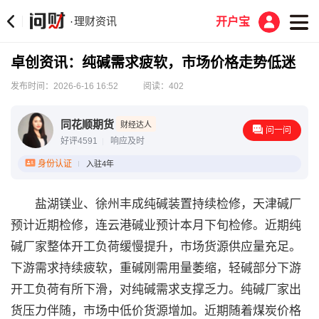
理财资讯
·
开户宝
卓创资讯：纯碱需求疲软，市场价格走势低迷
发布时间：2026-6-16 16:52
阅读：402
同花顺期货
财经达人
问一问
好评4591
响应及时
身份认证
入驻4年
盐湖镁业、徐州丰成纯碱装置持续检修，天津碱厂
预计近期检修，连云港碱业预计本月下旬检修。近期纯
碱厂家整体开工负荷缓慢提升，市场货源供应量充足。
下游需求持续疲软，重碱刚需用量萎缩，轻碱部分下游
开工负荷有所下滑，对纯碱需求支撑乏力。纯碱厂家出
货压力伴随，市场中低价货源增加。近期随着煤炭价格