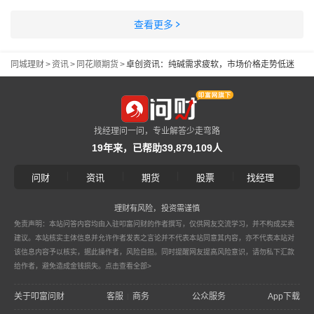
查看更多
同城理财
>
资讯
>
同花顺期货
>
卓创资讯：纯碱需求疲软，市场价格走势低迷
找经理问一问，专业解答少走弯路
19年来，已帮助39,879,109人
|
|
|
|
问财
资讯
期货
股票
找经理
理财有风险，投资需谨慎
免责声明：本站问答内容均由入驻叩富问财的作者撰写，仅供网友交流学习，并不构成买卖
建议。本站核实主体信息并允许作者发表之言论并不代表本站同意其内容，亦不代表本站对
该信息内容予以核实，据此操作者，风险自担。同时提醒网友提高风险意识，请勿私下汇款
给作者，避免造成金钱损失。
点击查看全部>
关于叩富问财
客服
商务
公众服务
App下载
|