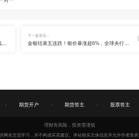
一对一
21
或者债券，能否给我列一个资产配置方案，谢了~
下一篇资讯：
下周FOMC会议成全新风向标！本周银价均线压制明显
金银结束五连跌！银价暴涨超6%，全球央行转向加息
21
50%+长钱30（用来搏收益）具体的配置单我私信发你。
期货开户
期货答主
股票答主
/
/
/
理财有风险，投资需谨慎
仅供网友交流学习，并不构成买卖建议。本站核实主体信息并允许作者发