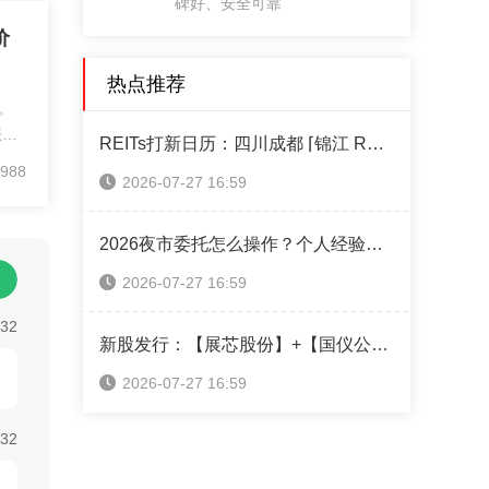
碑好、安全可靠
价
热点推荐
。
涨
REITs打新日历：四川成都 ⌈锦江 REIT⌋ 本周四售！（附认购操作指南）
美元/
988
2026-07-27 16:59
9美
。
沙特
2026夜市委托怎么操作？个人经验攻略全分享
态
2026-07-27 16:59
市
经
:32
欧元
新股发行：【展芯股份】+【国仪公司】+【超纯应材】本周可申购！（附打新神器）
提
2026-07-27 16:59
成
:32
标