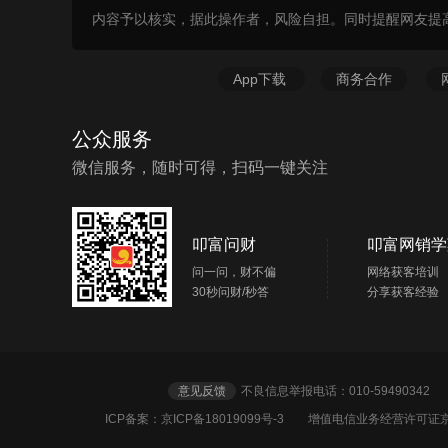
内容予以核实，据此操作者，风险自担。同时提醒网友提
App下载
商务合作
公众服务
微信服务，随时可得，扫码一键关注
叩富问财
叩富网销学
问一问，财不偏
网络获客培训
30秒问财/秒答
分享获客经验
意见反馈
不良信息举报电话：010-5949034
ICP备案：京ICP备18019099号-3
增值电信业务经营许可证京B