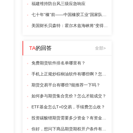
福建维持防台风三级应急响应
七十年“橡”前——中国橡胶工业“国家队”再启新程
美国财长贝森特：霍尔木兹海峡将“变得无关紧要”
TA
的回答
全部>
免费期货软件排名单哪里有？
手机上正规炒棕榈油软件有哪些啊？怎么交易呢？
期货交易平台有哪些?能推荐一下吗？
如何参与期货集合竞价？怎么才能成交？
ETF基金怎么T+0交易，手续费怎么收？
投资碳酸锂期货需要多少资金？有资金门槛吗？
你好，想问下商品期货期权开户条件有哪些？