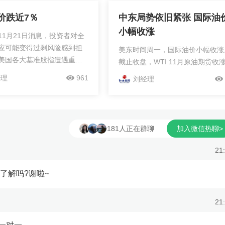
价跌近7％
中东局势依旧紧张 国际油
小幅收涨
11月21日消息，投资者对全
应可能变得过剩风险感到担
美东时间周一，国际油价小幅收涨
美国各大基准股指遭遇重
截止收盘，WTI 11月原油期货收
市场预期全球经济增长速度
0.55美元，涨幅0.95%，报58.64
经理
961
刘经理
，能源需求将因此减速，也
桶。布伦特11月原油期货收涨0.4
价的因素之一，原油周二继
元，涨幅0.76%，报64.77美元/桶
纽约原油收盘创一年多以来
国际油价一度上涨逾1%，市场对
所1月交
能以多快速度完全恢复产量持怀疑
~
181人正在群聊
加入微信热聊>
克萨斯中质原油（WTI）期货
度，且中东局势依然紧张，不过欧
.77美元，或6.6%，收于每
盘初欧元区公布的系列制造业采购
21
3美元，为2017年10月26日以
理人指数(PMI)不佳，加重市场对
即期合约结算价格。作为全
区经济增长的忧虑，避险情绪升温
了解吗?谢啦~
伦敦洲际交易所1月布伦特原
振美元，油价回吐部分涨幅。 据报
下跌4.26美元，或6.4%，
道，沙特阿美的许多高管和董事会
21
2.53美元，为自2月...
员对该公司在三周内恢复生产的目
表示怀疑。据知情人士...