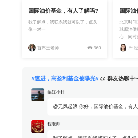
国际油价基金，有人了解吗?
国际油
我了解点，我联系我就可以了，点头
北京时间
像一对一
球原油供
心，同时
挫，促使
首席王老师
360
严 
将会放缓
称压倒油
续下挫，
最低水平。 纽约商品交易
#速进，高盈利基金被曝光#
@ 群友热聊中
割的西德
价格下跌3
临江小杜
桶53.4
来最低的
@无风起浪 你好，国际油价基金，有人
球基准的
油期货价格
程老师
收于每桶6