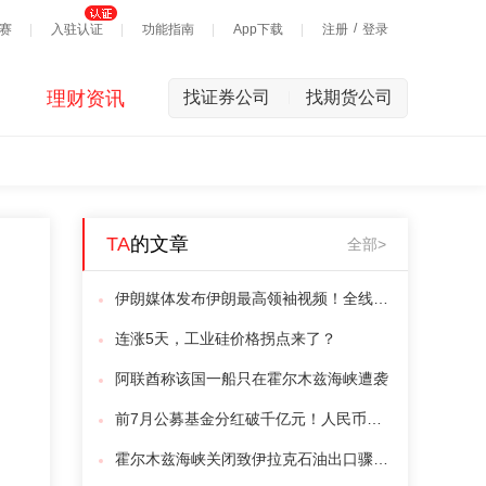
/
赛
入驻认证
功能指南
App下载
注册
登录
理财资讯
找证券公司
找期货公司
|
TA
的文章
全部>
伊朗媒体发布伊朗最高领袖视频！全线上涨，超6万人爆仓！美联储，大消息
连涨5天，工业硅价格拐点来了？
阿联酋称该国一船只在霍尔木兹海峡遭袭
前7月公募基金分红破千亿元！人民币国际化大消息！
霍尔木兹海峡关闭致伊拉克石油出口骤降75%