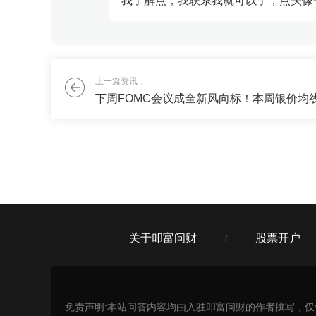
我了解点，我联系我就可以了，点头像
风一样的小娘子
我现在有5万块活钱，想配置一些基金
上一篇资讯：
刘老师
资产配置方案建议配置活钱20%+稳钱
关于叩富问财
股票开户
/
免责声明:本站问答内容均由入驻叩富问财的作者撰写，