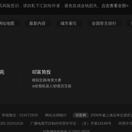
高风险意识，请勿私下汇款给作者，避免造成金钱损失。
点击查看全部>
网站地图
最新内容
城市索引
全国答主排行
苑
叩富简投
模拟交易/有奖大赛
ai炒股机器人/炒股百宝箱
2 举报微信：524272835
网站法律顾问
叩富网
2008年被上海证券交易
2-20241016
广播电视节目制作经营许可证：（京）字第18189号 经营许可证
叩富网版权所有 © 2007-2025