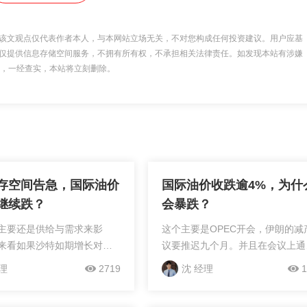
该文观点仅代表作者本人，与本网站立场无关，不对您构成任何投资建议。用户应基
仅提供信息存储空间服务，不拥有所有权，不承担相关法律责任。如发现本站有涉嫌
 举报，一经查实，本站将立刻删除。
存空间告急，国际油价
国际油价收跌逾4%，为什
继续跌？
会暴跌？
主要还是供给与需求来影
这个主要是OPEC开会，伊朗的减
来看如果沙特如期增长对于
议要推迟九个月。并且在会议上通
确实是一个重挫。
了。
理
2719
沈 经理
1