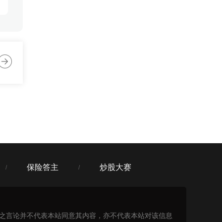
:32
:32
保险答主
炒股大赛
/
/
表之言论并不代表本站同意其内容，亦不代表本站对该信息