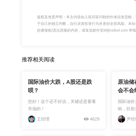
版权及免责声明：本文内容由入驻叩富问财的作者自发贡献，
于自己的独立判断，自行决策投资行为并承担全部风险。本站
抄袭侵权/违法违规的内容，请发送邮件至kf@cofool.com
推荐相关阅读
国际油价大跌，A股还是跌
原油储
呗？
会不会
您好！这个还不好说，关键还是要看
国际油价
市场的！
响，目前
油价来说
王经理
4629
尹经