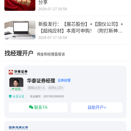
分享
2026-07-27 16:59
新股发行：【展芯股份】+【国仪公司】+
【超纯应材】本周可申购！（附打新神
器）
2026-07-27 16:59
找经理开户
佣金和经理直接谈
华泰证券经理
证券经理
帮助10万+人
好评4.1万+
在线
从业认证
执业编号：S0570623080026
联系TA
自助开户>