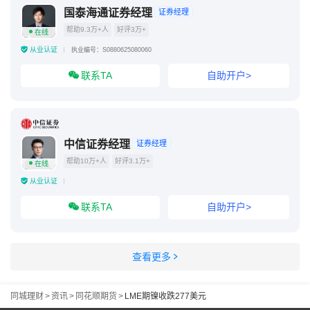
国泰海通证券经理
证券经理
帮助9.3万+人
好评3万+
在线
从业认证
执业编号：S0880625080060
联系TA
自助开户>
中信证券经理
证券经理
帮助10万+人
好评3.1万+
在线
从业认证
联系TA
自助开户>
查看更多
同城理财
>
资讯
>
同花顺期货
>
LME期镍收跌277美元