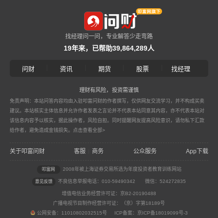
找经理问一问，专业解答少走弯路
19年来，已帮助39,864,289人
|
|
|
|
问财
资讯
期货
股票
找经理
理财有风险，投资需谨慎
免责声明：本站问答内容均由入驻叩富问财的作者撰写，仅供网友交流学习，并不构成买卖
建议。本站核实主体信息并允许作者发表之言论并不代表本站同意其内容，亦不代表本站对
该信息内容予以核实，据此操作者，风险自担。同时提醒网友提高风险意识，请勿私下汇款
给作者，避免造成金钱损失。
点击查看全部>
关于叩富问财
客服
商务
公众服务
App下载
|
2008年被上海证券交易所选为年度投资者教育训练网站
叩富网
不良信息举报电话：010-59490342
微信：524272835
意见反馈
增值电信业务经营许可证：京B2-20190488
广播电视节目制作经营许可证：（京）字第18189号
公网安备：11010802032515号 ICP备案：京ICP备18019099号-3