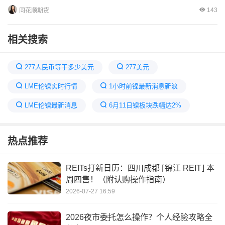
143
同花顺期货
相关搜索
277人民币等于多少美元
277美元
LME伦镍实时行情
1小时前镍最新消息新浪
LME伦镍最新消息
6月11日镍板块跌幅达2%
LME伦镍日内跌超3%
lme镍期货行情
热点推荐
镍最新消息
180美元是多少人民币
lme镍价格实时行情
镍价格走势图
REITs打新日历：四川成都 ⌈锦江 REIT⌋ 本
周四售！（附认购操作指南）
2026-07-27 16:59
2026夜市委托怎么操作？个人经验攻略全