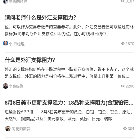
3107
高级胡经理
请问老师什么是外汇支撑阻力？
位，可以作为交易者做单的重要参考。此外，外汇交易者还可以通过布林
指标(boll)来判断外汇支撑点和阻力点。在小时线和日线中，...
1870
小 尹经理
什么是外汇支撑阻力？
外汇的支撑是指价格在下跌过程中下跌到券商价位，跌不下去了，这个就
是支撑位。外汇的阻力是指价格在上涨过程中，价格上升到某一价位...
2206
李高级顾问
8月8日美市更新支撑阻力：18品种支撑阻力(金银铂钯原油天然气铜及十大货币对)
汇通财经APP讯——8月8日美市更新的黄金、白银、铂金、钯金、原油、
天然气、铜(商品)以及：美元指数、欧元、英镑、日元、瑞郎...
304
同花顺期货