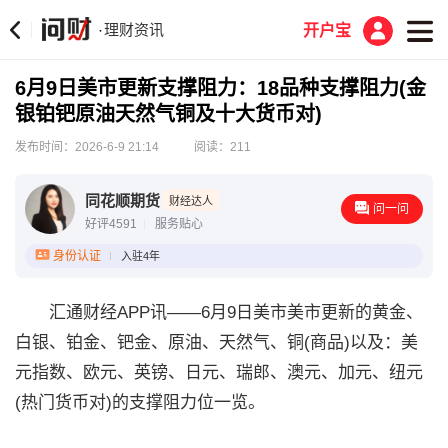
理财资讯
·
开户宝
6月9日美市更新支撑阻力：18品种支撑阻力(金
银铂钯原油天然气铜及十大货币对)
发布时间：2026-6-9 21:14
阅读：211
同花顺期货
财经达人
问一问
好评4591
服务贴心
身份认证
入驻4年
汇通财经APP讯——6月9日美市美市更新的黄金、
白银、铂金、钯金、原油、天然气、铜(商品)以及：美
元指数、欧元、英镑、日元、瑞郎、澳元、加元、纽元
(热门货币对)的支撑阻力位一览。