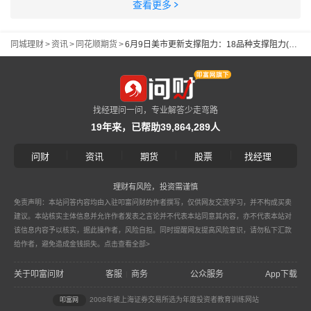
查看更多
同城理财
>
资讯
>
同花顺期货
>
6月9日美市更新支撑阻力：18品种支撑阻力(金银铂钯原油天然气铜及十大货币对)
找经理问一问，专业解答少走弯路
19年来，已帮助39,864,289人
|
|
|
|
问财
资讯
期货
股票
找经理
理财有风险，投资需谨慎
免责声明：本站问答内容均由入驻叩富问财的作者撰写，仅供网友交流学习，并不构成买卖
建议。本站核实主体信息并允许作者发表之言论并不代表本站同意其内容，亦不代表本站对
该信息内容予以核实，据此操作者，风险自担。同时提醒网友提高风险意识，请勿私下汇款
给作者，避免造成金钱损失。
点击查看全部>
关于叩富问财
客服
商务
公众服务
App下载
|
2008年被上海证券交易所选为年度投资者教育训练网站
叩富网