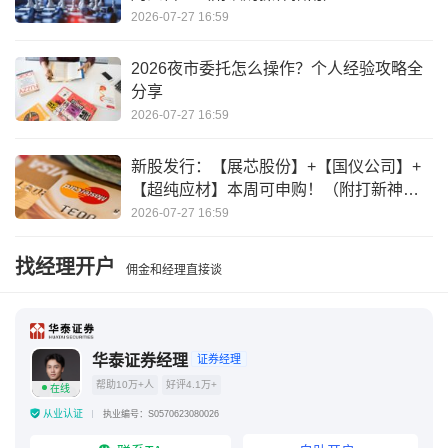
2026-07-27 16:59
2026夜市委托怎么操作？个人经验攻略全
分享
2026-07-27 16:59
新股发行：【展芯股份】+【国仪公司】+
【超纯应材】本周可申购！（附打新神
器）
2026-07-27 16:59
找经理开户
佣金和经理直接谈
华泰证券经理
证券经理
帮助10万+人
好评4.1万+
在线
从业认证
执业编号：S0570623080026