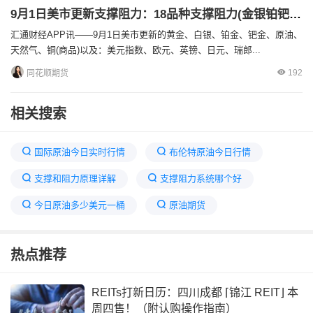
9月1日美市更新支撑阻力：18品种支撑阻力(金银铂钯原油天然气铜及十大货币对)
汇通财经APP讯——9月1日美市更新的黄金、白银、铂金、钯金、原油、
天然气、铜(商品)以及：美元指数、欧元、英镑、日元、瑞郎...
192
同花顺期货
相关搜索
国际原油今日实时行情
布伦特原油今日行情
支撑和阻力原理详解
支撑阻力系统哪个好
今日原油多少美元一桶
原油期货
白银价格今天多少一克
黄金价格
热点推荐
钯金未来走势分析最新消息
今明后三天白银预测
钯金走势分析最新预测
国际原油5秒实时价格
REITs打新日历：四川成都 ⌈锦江 REIT⌋ 本
周四售！（附认购操作指南）