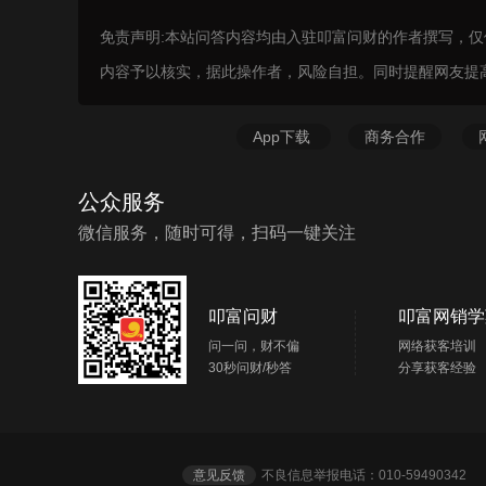
免责声明:本站问答内容均由入驻叩富问财的作者撰写，
内容予以核实，据此操作者，风险自担。同时提醒网友提
App下载
商务合作
公众服务
微信服务，随时可得，扫码一键关注
叩富问财
叩富网销学
问一问，财不偏
网络获客培训
30秒问财/秒答
分享获客经验
意见反馈
不良信息举报电话：010-5949034