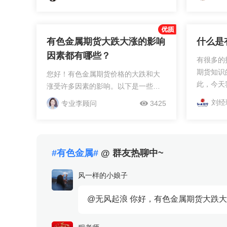
己的熟悉
期货需要先开个期货账户，而有色金
期货作为
属期货开户只需要基本的条件就可以
完成，开户是完全免费的。...
有色金属期货大跌大涨的影响
什么是
因素都有哪些？
有很多的
期货知识
您好！有色金属期货价格的大跌和大
此，今天
涨受许多因素的影响。以下是一些可
有色金属
能的影响因素：1.全球经济状况：全球
刘经
专业李顾问
3425
考。 尤其是伦敦金属交易所期货合约
经济的放缓或增长会直接影响有色金
的交易价
属期货价格。如果经济增长放缓，需
金属交易的定价
求减少，价格可能下跌...
场上，很
#有色金属#
@ 群友热聊中~
货，但是
及含义。
风一样的小娘子
呢?它一
(铁、铬
@无风起浪 你好，有色金属期货大跌
者在黄金
助自己盈