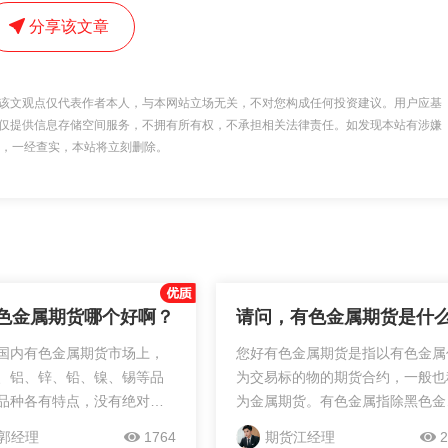
分享该文章
该文观点仅代表作者本人，与本网站立场无关，不对您构成任何投资建议。用户应基
仅提供信息存储空间服务，不拥有所有权，不承担相关法律责任。如发现本站有涉嫌
 举报，一经查实，本站将立刻删除。
色金属期货哪个好啊？
请问，有色金属期货是什
国内有色金属期货市场上，
您好有色金属期货是指以有色金属
、铝、锌、铅、镍、锡等品
为交易标的物的期货合约，一般也
品种各有特点，没有绝对
为金属期货。有色金属指除黑色金
”之分，关键在于投资者根据自
（铁、铬、锰）以外的所有金属，
郭经理
1764
期货江经理
2