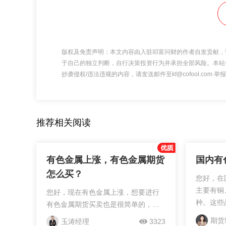
版权及免责声明：本文内容由入驻叩富问财的作者自发贡献，
于自己的独立判断，自行决策投资行为并承担全部风险。本站
抄袭侵权/违法违规的内容，请发送邮件至kf@cofool.com
推荐相关阅读
有色金属上涨，有色金属期货
国内有
怎么买？
您好，在
主要有铜
您好，现在有色金属上涨，想要进行
种。这些
有色金属期货买卖也是很简单的，给
的“好坏
您详细讲讲。首先想要买卖有色金属
期货
玉涛经理
3323