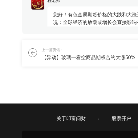
程老师
中，金、银
您好！有色金属期货价格的大跌和大涨
况：全球经济的放缓或增长会直接影响
跌...
津门富婆
上一篇资讯：
【异动】玻璃一看空商品期权合约大涨50%
有没有什么复利增长的好办法，最好能
刘老师
收益超过某宝，你的要求也不算高么，
关于叩富问财
股票开户
/