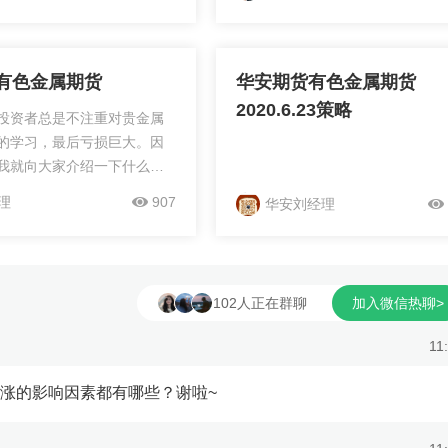
程度和交易偏好来选择。铜
中金、银、铂、钯等因其价值高被
基础金属的代表，通常与经...
为贵金属。在黄金投资市场...
有色金属期货
华安期货有色金属期货
2020.6.23策略
投资者总是不注重对贵金属
的学习，最后亏损巨大。因
我就向大家介绍一下什么是
期货，以供大家学习和参
理
907
华安刘经理
格被世界各地公认为是有色
标准。 在黄金投资市
多的投资者都接触到金属期
102人正在群聊
加入微信热聊>
并不知道金属期货的内涵以
那么，什么是有色金属期货
11
般是指有色金属指除黑色金属
，锰)以外的所有金属，而投资
大涨的影响因素都有哪些？谢啦~
市场上可以随意投资，来帮
利。在所有的金属中，其