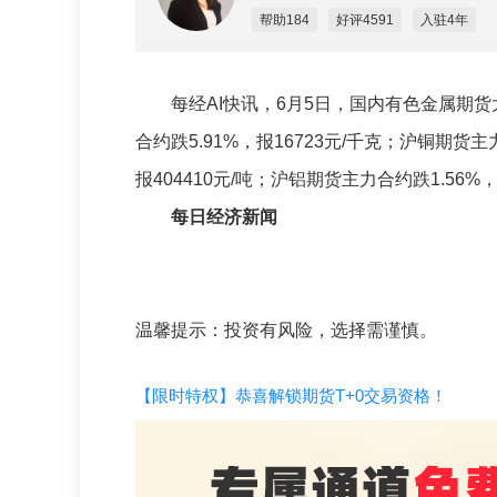
帮助184
好评4591
入驻4年
每经AI快讯，6月5日，国内有色金属期货大跌
合约跌5.91%，报16723元/千克；沪铜期货主
报404410元/吨；沪铝期货主力合约跌1.56%，
每日经济新闻
温馨提示：投资有风险，选择需谨慎。
【限时特权】恭喜解锁期货T+0交易资格！