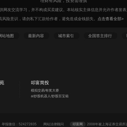
理财有风险，投资需谨慎
仅供网友交流学习，并不构成买卖建议。本站核实主体信息并允许作者发
高风险意识，请勿私下汇款给作者，避免造成金钱损失。
点击查看全部>
网站地图
最新内容
城市索引
全国答主排行
苑
叩富简投
模拟交易/有奖大赛
ai炒股机器人/炒股百宝箱
2 举报微信：524272835
网站法律顾问
叩富网
2008年被上海证券交易