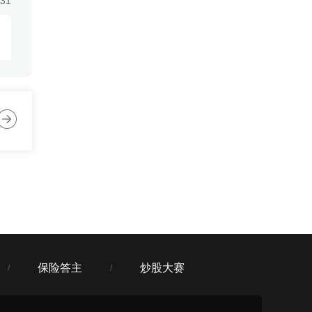
:31
:31
:31
保险答主
炒股大赛
/
/