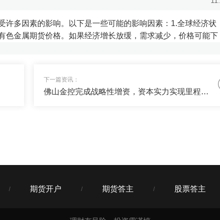
11
、铂...
受许多因素的影响。以下是一些可能的影响因素：1.全球经济状
有色金属期货价格。如果经济增长放缓，需求减少，价格可能下
11
下一篇资讯：
佛山金控完成战略性增资，资本实力实现里程碑式跃升
省事，收益超过某宝的，帮忙推荐下~
11
你关注下货币三佳吧，完全满足你的要求了，哪里不懂再问我。
期货开户
期货答主
股票答主
/
/
/