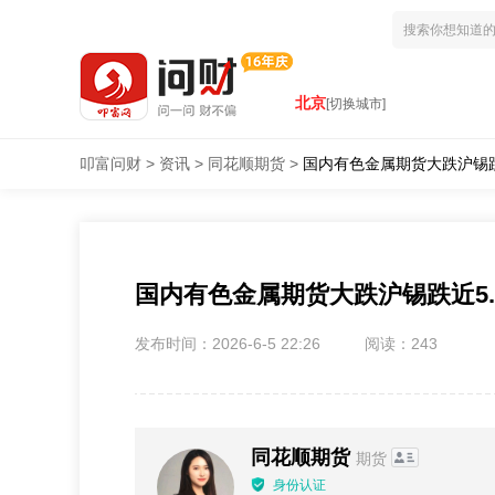
北京
[切换城市]
叩富问财
>
资讯
>
同花顺期货
>
国内有色金属期货大跌沪锡跌
国内有色金属期货大跌沪锡跌近5.
发布时间：2026-6-5 22:26
阅读：243
同花顺期货
期货
身份认证