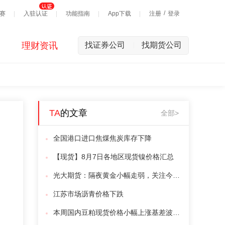
/
赛
入驻认证
功能指南
App下载
注册
登录
理财资讯
找证券公司
找期货公司
|
TA
的文章
全部>
全国港口进口焦煤焦炭库存下降
【现货】8月7日各地区现货镍价格汇总
光大期货：隔夜黄金小幅走弱，关注今晚非农就业数据
江苏市场沥青价格下跌
本周国内豆粕现货价格小幅上涨基差波动运行