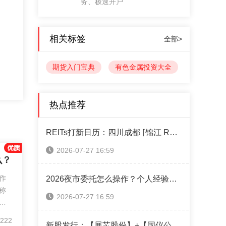
务、极速开户
相关标签
全部>
期货入门宝典
有色金属投资大全
热点推荐
REITs打新日历：四川成都 ⌈锦江 REIT⌋ 本周四售！（附认购操作指南）
2026-07-27 16:59
么？
作
2026夜市委托怎么操作？个人经验攻略全分享
称
2026-07-27 16:59
属
其
222
新股发行：【展芯股份】+【国仪公司】+【超纯应材】本周可申购！（附打新神器）