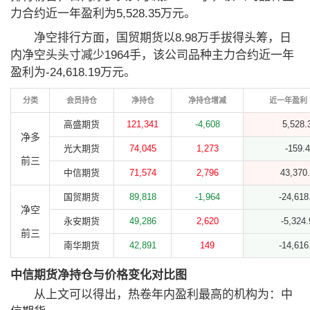
力合约近一年盈利为5,528.35万元。
净空排行方面，国贸期货以8.98万手拔得头筹，日
内净空头头寸减少1964手，该公司品种主力合约近一年
盈利为-24,618.19万元。
分类
会员持仓
净持仓
净持仓增减
近一年盈利
高盛期货
121,341
-4,608
5,528.
净多
光大期货
74,045
1,273
-159.
前三
中信期货
71,574
2,796
43,370
国贸期货
89,818
-1,964
-24,618
净空
永安期货
49,286
2,620
-5,324.
前三
南华期货
42,891
149
-14,616
中信期货净持仓与价格变化对比图
从上文可以得出，热卷年内盈利最高的机构为：中