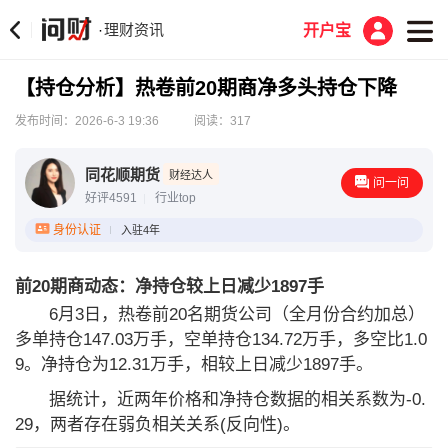
理财资讯
·
开户宝
【持仓分析】热卷前20期商净多头持仓下降
发布时间：2026-6-3 19:36
阅读：317
同花顺期货
财经达人
问一问
好评4591
行业top
身份认证
入驻4年
前20期商动态：净持仓较上日减少1897手
6月3日，热卷前20名期货公司（全月份合约加总）
多单持仓147.03万手，空单持仓134.72万手，多空比1.0
9。净持仓为12.31万手，相较上日减少1897手。
据统计，近两年价格和净持仓数据的相关系数为-0.
29，两者存在弱负相关关系(反向性)。