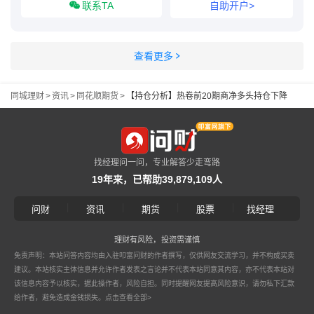
联系TA
自助开户>
查看更多
同城理财
>
资讯
>
同花顺期货
>
【持仓分析】热卷前20期商净多头持仓下降
找经理问一问，专业解答少走弯路
19年来，已帮助39,879,109人
|
|
|
|
问财
资讯
期货
股票
找经理
理财有风险，投资需谨慎
免责声明：本站问答内容均由入驻叩富问财的作者撰写，仅供网友交流学习，并不构成买卖
建议。本站核实主体信息并允许作者发表之言论并不代表本站同意其内容，亦不代表本站对
该信息内容予以核实，据此操作者，风险自担。同时提醒网友提高风险意识，请勿私下汇款
给作者，避免造成金钱损失。
点击查看全部>