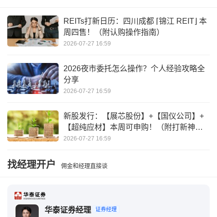
20号胶前20名期商净空头增加
2018年股灾两融爆仓
REITs打新日历：四川成都 ⌈锦江 REIT⌋ 本
周四售！（附认购操作指南）
期货多头持仓是空头的2倍多
2026-07-27 16:59
期货空头总持仓远大于多头
热卷期货行情最新消息
2026夜市委托怎么操作？个人经验攻略全
分享
2026-07-27 16:59
新股发行：【展芯股份】+【国仪公司】+
【超纯应材】本周可申购！（附打新神
器）
2026-07-27 16:59
找经理开户
佣金和经理直接谈
华泰证券经理
证券经理