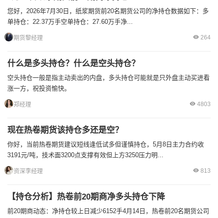
您好，2026年7月30日，纸浆期货前20名期货公司的净持仓数据如下：多
单持仓‌：22.37万手空单持仓‌：27.60万手净...
264
期货黎经理
什么是多头持仓？什么是空头持仓？
空头持仓一般是指主动卖出的内盘，多头持仓可能就是只外盘主动买进看
涨一方，祝投资愉快。
4803
郑经理
现在热卷期货该持仓多还是空？
你好，当前热卷期货建议短线逢低试多但谨慎持仓，5月8日主力合约收
3191元/吨，技术面3200点支撑有效但上方3250压力明...
813
资深李经理
【持仓分析】热卷前20期商净多头持仓下降
前20期商动态：净持仓较上日减少6152手4月14日，热卷前20名期货公司