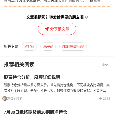
顾问1对1为你专属讲解。点击关注叩富问财服务号，一键查看
文章很精彩？转发给需要的朋友吧
分享该文章
相关专题：
#持仓#
#多头#
#找经理谈佣金#
推荐相关阅读
更多
股票持仓分析，麻烦详细说明
股票持仓分析需从多方面入手。首先看持仓比例，不同板块占比如何；其
次分析个股表现，是盈利还是亏损，对整体持仓收益的贡献；还要关...
2182
高级刘顾问
7月30日纸浆期货前20期商净持仓