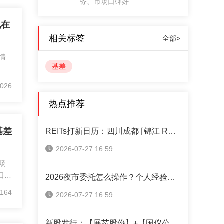
务、市场口碑好
现在
相关标签
全部>
情
基差
上
面
026
这
热点推荐
议
基差
REITs打新日历：四川成都 ⌈锦江 REIT⌋ 本周四售！（附认购操作指南）
2026-07-27 16:59
场
1日棕
2026夜市委托怎么操作？个人经验攻略全分享
24
164
2026-07-27 16:59
现货
市场
新股发行：【展芯股份】+【国仪公司】+【超纯应材】本周可申购！（附打新神器）