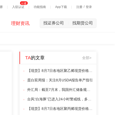
/
赛
入驻认证
功能指南
App下载
注册
登录
理财资讯
找证券公司
找期货公司
|
TA
的文章
全部>
【现货】8月7日各地区聚乙烯现货价格汇总
蛋白双周报：关注8月USDA报告单产指引
外汇局：截至7月末，我国外汇储备规模为34188亿美元
台风“白海豚”已进入24小时警戒线，多部门启动应急响应
【现货】8月7日各地区聚丙烯现货价格汇总