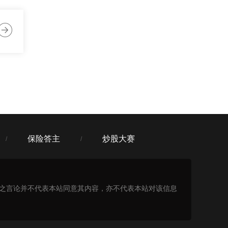
:08
:08
保险答主
炒股大赛
/
/
表之言论并不代表本站同意其内容，亦不代表本站对该信息