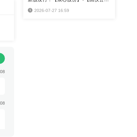
心原
2026-07-27 16:59
价
货
，
向
会走
期低
..
:08
:08