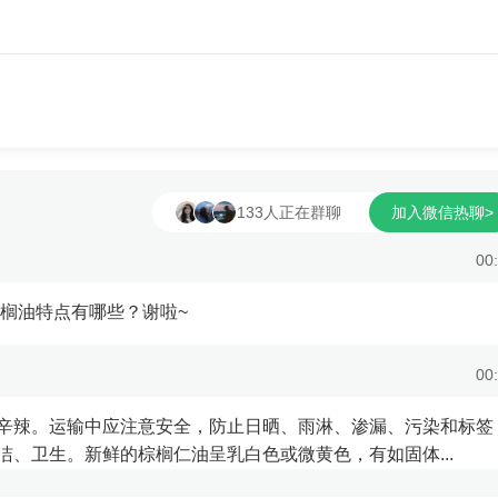
货价格决定期货价格，期
9824=-74元/吨。 【期货通核
响现货价格；因此关注基差
理】现货价格决定期货价格，期货
差=现货价格-期货价格)，发现
格影响现货价格；基差=现货价-期
机会。 期货投资策略：
价，基差的区间波动属性强于价格
关键指标+1个辅助指标，发现
且基差与价格一般情况下呈相反方
方向。1个关键指标是指不同
运行，因此基差在周期高位(预计
差5档位置，1个辅助指标是
低)，则可以做多价格，基差在周
30/60/90周期5档位置。欢
133人正在群聊
位(预计会走高)，则可以做空价格。.
加入微信热聊>
社期...
00
棕榈油特点有哪些？谢啦~
00
辛辣。运输中应注意安全，防止日晒、雨淋、渗漏、污染和标签
、卫生。新鲜的棕榈仁油呈乳白色或微黄色，有如固体...