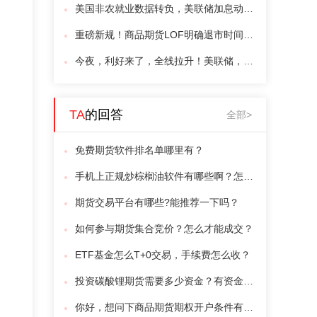
美国非农就业数据转负，美联储加息动力骤减
重磅新规！商品期货LOF明确退市时间表，约125只产品迎来大整改
今夜，利好来了，全线拉升！美联储，加息突变
TA
的回答
全部>
免费期货软件排名单哪里有？
手机上正规炒棕榈油软件有哪些啊？怎么交易呢？
期货交易平台有哪些?能推荐一下吗？
如何参与期货集合竞价？怎么才能成交？
ETF基金怎么T+0交易，手续费怎么收？
投资碳酸锂期货需要多少资金？有资金门槛吗？
你好，想问下商品期货期权开户条件有哪些？