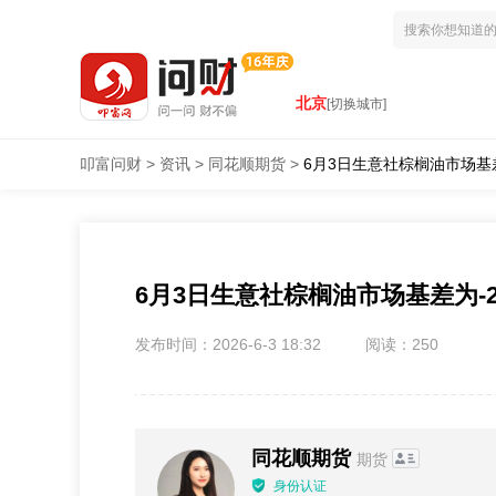
北京
[切换城市]
叩富问财
>
资讯
>
同花顺期货
>
6月3日生意社棕榈油市场基差
6月3日生意社棕榈油市场基差为-2
发布时间：2026-6-3 18:32
阅读：250
同花顺期货
期货
身份认证