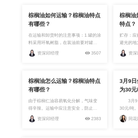
棕榈油如何运输？棕榈油特点
棕榈油
有哪些？
特点？
在运输和卸货时的注意事项：1.罐的涂
贮存：应
料采用环氧树脂，在装油前要对罐的
避光的地
清洁进行检查。2.用惰性气体喷布和覆
一同存放
资深邱经理
3507
资深
盖。3.油的装载不外溅。4.船运期间油
干燥工段
温保持在32-40℃。装货前加热...
进入储罐
装进罐后..
棕榈油怎么运输？棕榈油特点
3月9
有哪些？
为30元
由于棕榈仁油容易氧化分解，气味变
3月9
得辛辣。运输中应注意安全，防止日
30元/
晒、雨淋、渗漏、污染和标签脱落。
2605收
资深邱经理
2383
同花
散装运输要有专车，保持车辆清洁、
现货基准
卫生。新鲜的棕榈仁油呈乳白色或微
差=现货价
黄色，有如固体...
9720=