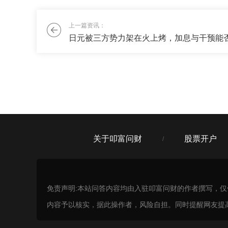
雾里看花花在哪
上一篇资讯：
我最近股票亏了，不想全仓冒险了，能
刘老师
跟刚才的群友一样，还是需要70%的稳
关于叩富问财
股票开户
/
免责声明:本站问答内容均由入驻叩富问财的作者撰写，
内容予以核实，据此操作者，风险自担。同时提醒网友提