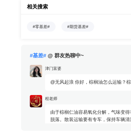
相关搜索
理】 现
货价格影
变化(基
#零基差#
#期货基差#
期货投资
利用1个
期货开仓
周期的基
#基差#
@ 群友热聊中~
现货价格的
迎使用生意
津门富婆
@无风起浪 你好，棕榈油怎么运输？
程老师
由于棕榈仁油容易氧化分解，气味变得
脱落。散装运输要有专车，保持车辆清洁