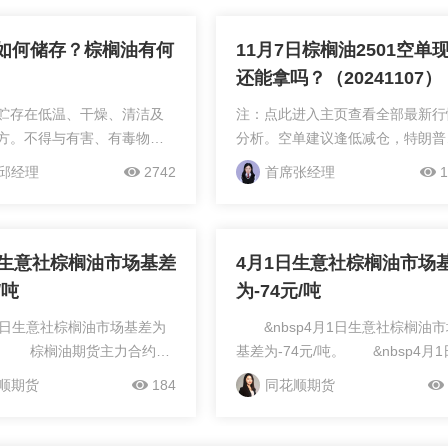
如何储存？棕榈油有何
11月7日棕榈油2501空单
还能拿吗？（20241107）
贮存在低温、干燥、清洁及
注：点此进入主页查看全部最新行
方。不得与有害、有毒物品
分析。空单建议逢低减仓，特朗普
。在贮藏期间，在工厂真空
台利多农产品，叠加棕榈油的基本
邱经理
2742
首席张经理
1
后面，可装冷冻机，使油在
本身就不差，晚间还有降息动作，
之前，温度降到45-50℃。油
两天看多，更多盘中及时策略，建
.
点击我的头像详细了解。
日生意社棕榈油市场基差
4月1日生意社棕榈油市场
/吨
为-74元/吨
日生意社棕榈油市场基差为
&nbsp4月1日生意社棕榈油市
吨。 棕榈油期货主力合约
基差为-74元/吨。 &nbsp4月
盘价为9720元/吨。 生意社
榈油期货主力合约2609收盘价为98
顺期货
184
同花顺期货
价为9750元/吨。 市场基
元/吨。 &nbsp4月1日生意社
格-期货价格=9750-
基准价为9750元/吨。 &nbsp
30元/吨。 【期货通核心原
基差=现货价格-期货价格=9750-