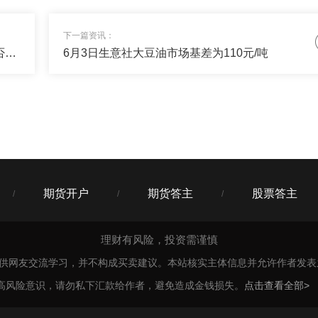
00
下一篇资讯：
否给我一些稳定收益+搏高收益的产品，我配置一些对冲风险？
日元被三方势力架在火上烤，加息与干预能否挡住160破位狂潮
6月3日生意社大豆油市场基差为110元/吨
00
定增值的钱+30%搏高收益，我私信你了，看下配置单~
期货开户
期货答主
股票答主
/
/
/
理财有风险，投资需谨慎
仅供网友交流学习，并不构成买卖建议。本站核实主体信息并允许作者发
高风险意识，请勿私下汇款给作者，避免造成金钱损失。
点击查看全部>