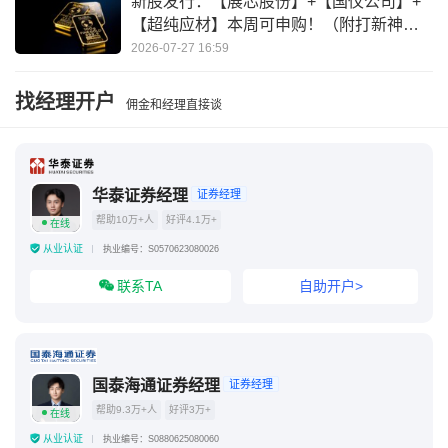
新股发行：【展芯股份】+【国仪公司】+
【超纯应材】本周可申购！（附打新神
器）
2026-07-27 16:59
找经理开户
佣金和经理直接谈
华泰证券经理
证券经理
帮助10万+人
好评4.1万+
在线
从业认证
执业编号：S0570623080026
联系TA
自助开户>
国泰海通证券经理
证券经理
帮助9.3万+人
好评3万+
在线
从业认证
执业编号：S0880625080060