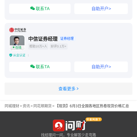
联系TA
自助开户>
中信证券经理
证券经理
帮助10万+人
好评3.1万+
在线
从业认证
联系TA
自助开户>
查看更多
同城理财
>
资讯
>
同花顺期货
>
【现货】6月3日全国各地区热卷现货价格汇总
找经理问一问，专业解答少走弯路