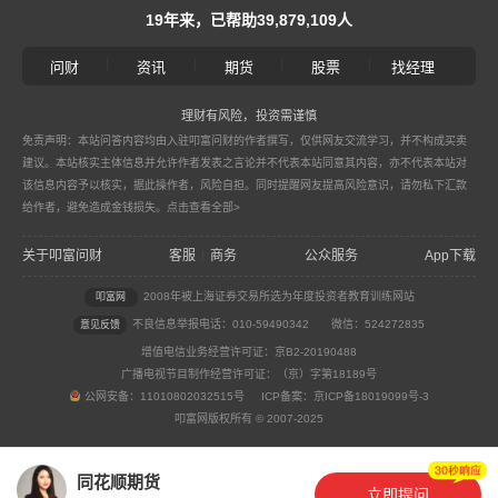
19年来，已帮助39,879,109人
|
|
|
|
问财
资讯
期货
股票
找经理
理财有风险，投资需谨慎
免责声明：本站问答内容均由入驻叩富问财的作者撰写，仅供网友交流学习，并不构成买卖
建议。本站核实主体信息并允许作者发表之言论并不代表本站同意其内容，亦不代表本站对
该信息内容予以核实，据此操作者，风险自担。同时提醒网友提高风险意识，请勿私下汇款
给作者，避免造成金钱损失。
点击查看全部>
关于叩富问财
客服
商务
公众服务
App下载
|
2008年被上海证券交易所选为年度投资者教育训练网站
叩富网
不良信息举报电话：010-59490342
微信：524272835
意见反馈
增值电信业务经营许可证：京B2-20190488
广播电视节目制作经营许可证：（京）字第18189号
公网安备：11010802032515号 ICP备案：京ICP备18019099号-3
叩富网版权所有 © 2007-2025
同花顺期货
立即提问