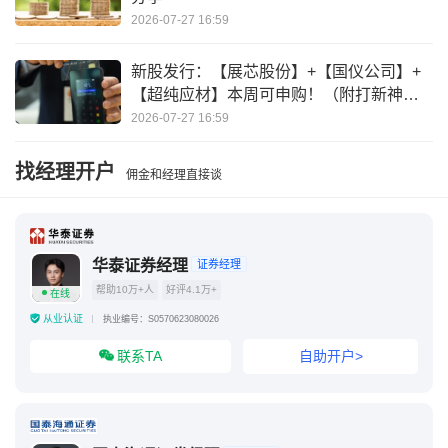
2026-07-27 16:59
新股发行：【展芯股份】+【国仪公司】+
【超纯应材】本周可申购！（附打新神
器）
2026-07-27 16:59
找经理开户
佣金和经理直接谈
华泰证券经理
证券经理
帮助10万+人
好评4.1万+
在线
从业认证
执业编号：S0570623080026
联系TA
自助开户>