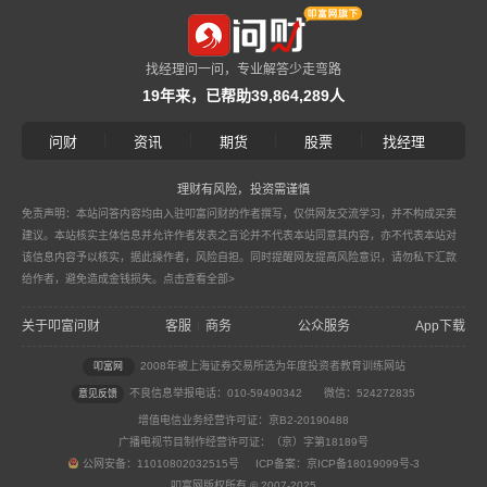
找经理问一问，专业解答少走弯路
19年来，已帮助39,864,289人
|
|
|
|
问财
资讯
期货
股票
找经理
理财有风险，投资需谨慎
免责声明：本站问答内容均由入驻叩富问财的作者撰写，仅供网友交流学习，并不构成买卖
建议。本站核实主体信息并允许作者发表之言论并不代表本站同意其内容，亦不代表本站对
该信息内容予以核实，据此操作者，风险自担。同时提醒网友提高风险意识，请勿私下汇款
给作者，避免造成金钱损失。
点击查看全部>
关于叩富问财
客服
商务
公众服务
App下载
|
2008年被上海证券交易所选为年度投资者教育训练网站
叩富网
不良信息举报电话：010-59490342
微信：524272835
意见反馈
增值电信业务经营许可证：京B2-20190488
广播电视节目制作经营许可证：（京）字第18189号
公网安备：11010802032515号 ICP备案：京ICP备18019099号-3
叩富网版权所有 © 2007-2025