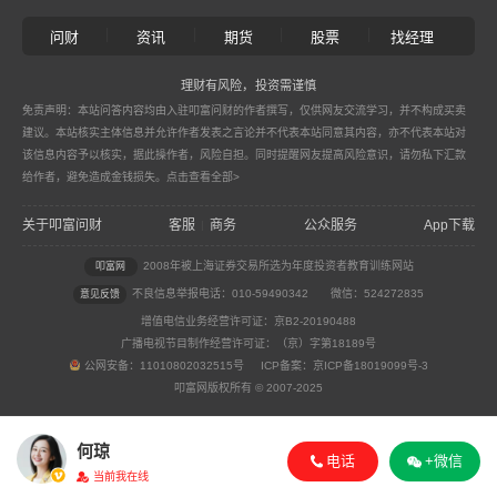
|
|
|
|
问财
资讯
期货
股票
找经理
理财有风险，投资需谨慎
免责声明：本站问答内容均由入驻叩富问财的作者撰写，仅供网友交流学习，并不构成买卖
建议。本站核实主体信息并允许作者发表之言论并不代表本站同意其内容，亦不代表本站对
该信息内容予以核实，据此操作者，风险自担。同时提醒网友提高风险意识，请勿私下汇款
给作者，避免造成金钱损失。
点击查看全部>
关于叩富问财
客服
商务
公众服务
App下载
|
2008年被上海证券交易所选为年度投资者教育训练网站
叩富网
不良信息举报电话：010-59490342
微信：524272835
意见反馈
增值电信业务经营许可证：京B2-20190488
广播电视节目制作经营许可证：（京）字第18189号
公网安备：11010802032515号 ICP备案：京ICP备18019099号-3
叩富网版权所有 © 2007-2025
何琼
电话
+微信
当前我在线