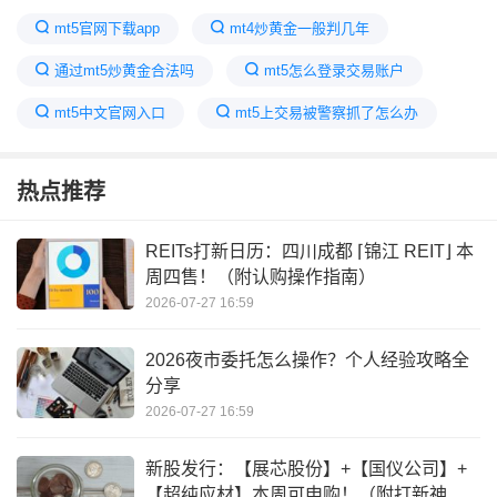
mt5官网下载app
mt4炒黄金一般判几年
通过mt5炒黄金合法吗
mt5怎么登录交易账户
mt5中文官网入口
mt5上交易被警察抓了怎么办
mt5平台可靠吗
metatrader5
热点推荐
mt5下载官方版本
被mt5黄金期货骗亏钱怎么追回
mt5交易平台开户
合法MT5开户入口
REITs打新日历：四川成都 ⌈锦江 REIT⌋ 本
周四售！（附认购操作指南）
2026-07-27 16:59
2026夜市委托怎么操作？个人经验攻略全
分享
2026-07-27 16:59
新股发行：【展芯股份】+【国仪公司】+
【超纯应材】本周可申购！（附打新神