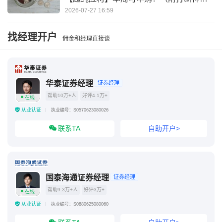
器）
2026-07-27 16:59
找经理开户
佣金和经理直接谈
华泰证券经理
证券经理
帮助10万+人
好评4.1万+
在线
从业认证
执业编号：S0570623080026
联系TA
自助开户>
国泰海通证券经理
证券经理
帮助9.3万+人
好评3万+
在线
从业认证
执业编号：S0880625080060