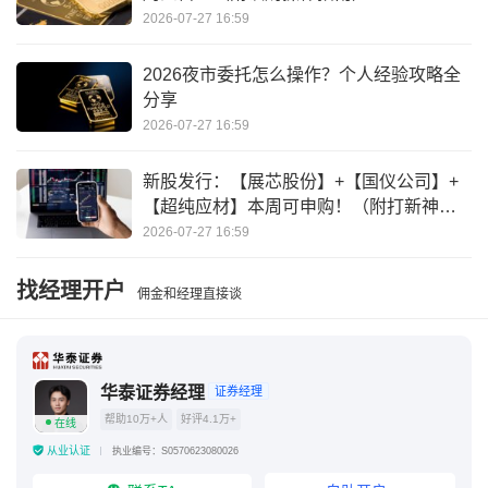
2026-07-27 16:59
2026夜市委托怎么操作？个人经验攻略全
分享
2026-07-27 16:59
新股发行：【展芯股份】+【国仪公司】+
【超纯应材】本周可申购！（附打新神
器）
2026-07-27 16:59
找经理开户
佣金和经理直接谈
华泰证券经理
证券经理
帮助10万+人
好评4.1万+
在线
从业认证
执业编号：S0570623080026