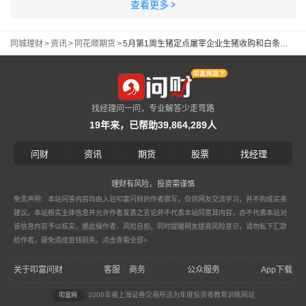
查看更多
同城理财
>
资讯
>
同花顺期货
>
5月第1周生猪定点屠宰企业生猪收购和白条肉出厂价格情况
找经理问一问，专业解答少走弯路
19年来，已帮助39,864,289人
|
|
|
|
问财
资讯
期货
股票
找经理
理财有风险，投资需谨慎
免责声明：本站问答内容均由入驻叩富问财的作者撰写，仅供网友交流学习，并不构成买卖
建议。本站核实主体信息并允许作者发表之言论并不代表本站同意其内容，亦不代表本站对
该信息内容予以核实，据此操作者，风险自担。同时提醒网友提高风险意识，请勿私下汇款
给作者，避免造成金钱损失。
点击查看全部>
关于叩富问财
客服
商务
公众服务
App下载
|
2008年被上海证券交易所选为年度投资者教育训练网站
叩富网