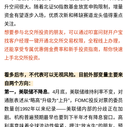
升空间很大。随着北证50指数基金放宽申购限制，增量
资金有望逐步入场，优质次新和稀缺赛道龙头值得重点
关注。
想要参与北交所投资的朋友，可以通过叩富问财开户宝
找客户经理一键开通北交所交易权限，全程线上办理，
还能享受专属优惠佣金费率和新手投资指南，帮你快速
上手北交所投资。
看多后市，不代表可以无视风险。目前外部变量主要来
自两个方向：
第一，美联储不降息
。4月底，美联储维持利率不变，对
通胀表述从“略高”升级为“上升”，FOMC投反对票的委员
数量创1992年以来纪录——美联储内部的分歧正在加
剧。机构普遍预期最早也要到下半年才有降息窗口。高
利率意味着全球流动性偏紧，押注“放水牛”的朋友，预