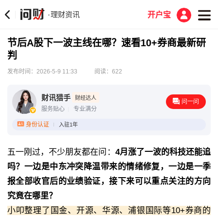
理财资讯
·
开户宝
节后A股下一波主线在哪？速看10+券商最新研
判
发布时间：2026-5-9 11:33
阅读：622
‌财讯猎手
财经达人
问一问
服务贴心
专业满分
身份认证
入驻1年
五一刚过，不少朋友都在问：
4月涨了一波的科技还能追
吗？一边是中东冲突降温带来的情绪修复，一边是一季
报全部收官后的业绩验证，接下来可以重点关注的方向
究竟在哪里？
小叩整理了国金、开源、华源、浦银国际等10+券商的