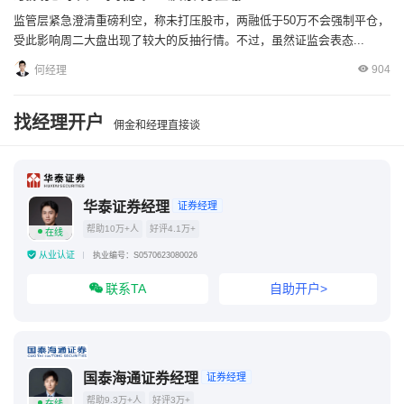
监管层紧急澄清重磅利空，称未打压股市，两融低于50万不会强制平仓，
受此影响周二大盘出现了较大的反抽行情。不过，虽然证监会表态...
904
何经理
找经理开户
佣金和经理直接谈
华泰证券经理
证券经理
帮助10万+人
好评4.1万+
在线
从业认证
执业编号：S0570623080026
联系TA
自助开户>
国泰海通证券经理
证券经理
帮助9.3万+人
好评3万+
在线