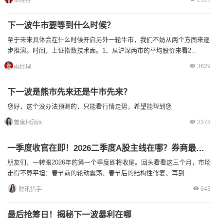
章经理
下一波牛市要等到什么时候？
至于未来具体会在什么时候开启另外一轮牛市，我们不妨从两个方面来逐
步推演。时间，上证指数技术面。1、从沪深两市的平均股价来看2...
3629
雨经理
下一波是熊市先来还是牛市先来？
您好，这个没办法预测的，只能看行情走势，希望能帮到您
2378
首席柯顾问
一季度收官在即！2026二季度A股主线在哪？券商最新研判速览
朋友们，一转眼2026年的第一个季度即将收尾。回头看看这三个月，市场
走得不算平坦：春节前的轮动震荡、春节后的结构性修复、再到...
643
‌财讯猎手
最后抢筹日！揭秘下一波暴利在哪