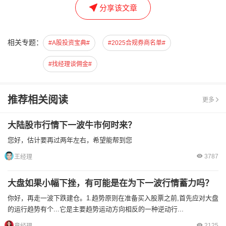
分享该文章
相关专题：
#A股投资宝典#
#2025合规券商名单#
#找经理谈佣金#
推荐相关阅读
更多
大陆股市行情下一波牛市何时来？
您好，估计要再过两年左右，希望能帮到您
3787
王经理
大盘如果小幅下挫，有可能是在为下一波行情蓄力吗？
你好，再走一波下跌建仓。1.趋势原则在准备买入股票之前,首先应对大盘
的运行趋势有个...它是主要趋势运动方向相反的一种逆动行...
2125