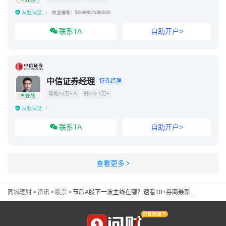
从业认证
执业编号：S0880625080060
联系TA
自助开户>
中信证券经理
证券经理
帮助10万+人
好评3.1万+
在线
从业认证
联系TA
自助开户>
查看更多
同城理财
>
资讯
>
股票
>
节后A股下一波主线在哪？速看10+券商最新研判