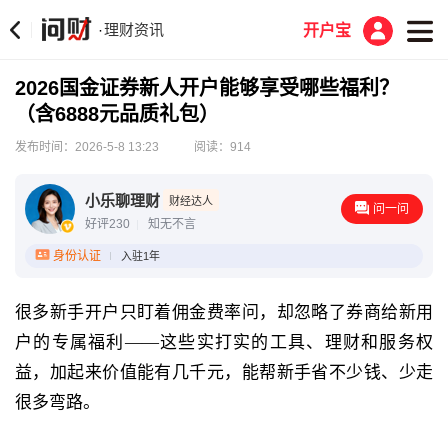
理财资讯
·
开户宝
2026国金证券新人开户能够享受哪些福利？
（含6888元品质礼包）
发布时间：2026-5-8 13:23
阅读：914
小乐聊理财
财经达人
问一问
好评230
知无不言
身份认证
入驻1年
很多新手开户只盯着佣金费率问，却忽略了券商给新用
户的专属福利——这些实打实的工具、理财和服务权
益，加起来价值能有几千元，能帮新手省不少钱、少走
很多弯路。