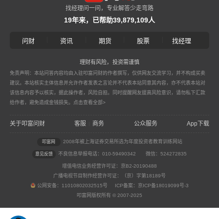
找经理问一问，专业解答少走弯路
19年来，已帮助39,879,109人
|
|
|
|
问财
资讯
期货
股票
找经理
理财有风险，投资需谨慎
免责声明：本站问答内容均由入驻叩富问财的作者撰写，仅供网友交流学习，并不构成买卖
建议。本站核实主体信息并允许作者发表之言论并不代表本站同意其内容，亦不代表本站对
该信息内容予以核实，据此操作者，风险自担。同时提醒网友提高风险意识，请勿私下汇款
给作者，避免造成金钱损失。
点击查看全部>
关于叩富问财
客服
商务
公众服务
App下载
|
2008年被上海证券交易所选为年度投资者教育训练网站
叩富网
不良信息举报电话：010-59490342
微信：524272835
意见反馈
增值电信业务经营许可证：京B2-20190488
广播电视节目制作经营许可证：（京）字第18189号
公网安备：11010802032515号 ICP备案：京ICP备18019099号-3
叩富网版权所有 © 2007-2025