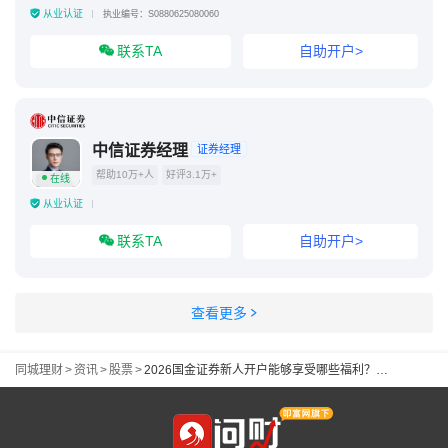
从业认证
执业编号：S0880625080060
联系TA
自助开户>
中信证券经理
证券经理
帮助10万+人
好评3.1万+
在线
从业认证
联系TA
自助开户>
查看更多
同城理财
>
资讯
>
股票
>
2026国金证券新人开户能够享受哪些福利？（含6888元品质礼包）