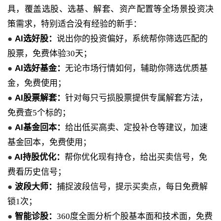
具，覆盖选股、选基、解套、资产配置等全场景投资决
策需求，特别适合没有经验的新手：
●
AI选好股：
说出你的投资偏好，系统帮你筛选匹配的
股票，免费体验30天；
●
AI选好基金：
无论市场行情如何，辅助你筛选优质基
金，免费使用；
●
AI股票解套：
针对每只亏损股票提供专属解套方法，
免费查5个标的；
●
AI基金回本：
给出低买高卖、定投补仓等建议，加速
基金回本，免费使用；
●
AI持股优化：
帮你优化现有持仓，给出买卖信号，免
费看历史信号；
●
波段大师：
捕捉波段信号，提示买卖点，每日免费解
锁1次；
●
智能诊股：
360度全面分析个股基本面和技术面，免费