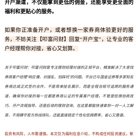
开户渠道，不仅能拿到更低的佣金，还能享受更全面的
福利和更贴心的服务。
如果你正准备开户，或者想换一家券商体验更好的服
务，不妨关注【叩富问财】回复“开户宝”，让专业的客
户经理帮你对接，省心又划算。
关于叩富问财：叩富问财是专注理财经理对接的正规平台，精准解决了大家找
券商客户经理“响应慢、对接乱、怕踩坑”的问题。平台已与国金证券等多家知名
券商达成正式签约合作，不是简单挂名展示，而是全程合规可追溯的服务通
道，确保你对接的每一位都是券商认证的专属客户经理。不管是低佣协商技
巧、开户流程指导，还是后续的理财咨询，在这里都能快速拿到一对一人工解
答，不用蹲守官方热线排队，还能直接锁定个性化低佣费率，省心又靠谱。
投资有风险，入市需谨慎。本文仅为福利信息介绍，不构成任何投资建议。新