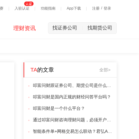
/
赛
入驻认证
功能指南
App下载
注册
登录
理财资讯
找证券公司
找期货公司
|
TA
的文章
全部>
叩富问财跟证券公司、期货公司是什么关系？是合作吗？
叩富问财是国内正规的财经问答平台吗？
叩富问财是一个什么平台？
通过叩富问财咨询理财问题，必须开户吗？不开户能问吗？
智能条件单+网格交易怎么联动？君弘APP3步设置轻松搞定！