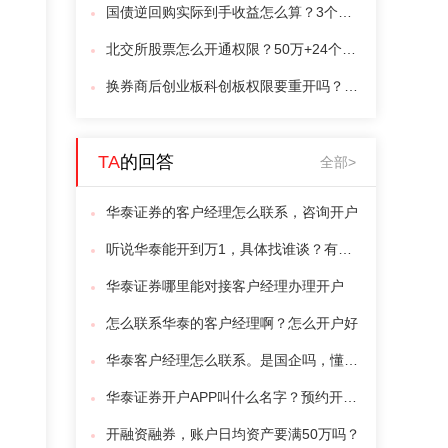
国债逆回购实际到手收益怎么算？3个坑提前避
北交所股票怎么开通权限？50万+24个月，4道门槛拆给你看
换券商后创业板科创板权限要重开吗？3个误区你一定要清楚
TA
的回答
全部>
华泰证券的客户经理怎么联系，咨询开户
听说华泰能开到万1，具体找谁谈？有联系方式吗？
华泰证券哪里能对接客户经理办理开户
怎么联系华泰的客户经理啊？怎么开户好
华泰客户经理怎么联系。是国企吗，懂得人给指点下
华泰证券开户APP叫什么名字？预约开户怎么找客户经理？
开融资融券，账户日均资产要满50万吗？