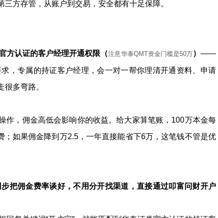
第三方存管，从账户到交易，安全都有十足保障。
券官方认证的客户经理开通权限（
）
——
注意华泰QMT资金门槛是50万
要求，专属的持证客户经理，会一对一帮你理清开通资料、申请
走很多弯路。
操作，佣金高低会影响你的收益。给大家算笔账，100万本金每
费；如果佣金降到万2.5，一年直接能省下6万，这笔钱不管是优
同步把佣金费率谈好，不用分开找渠道，直接通过叩富问财开户