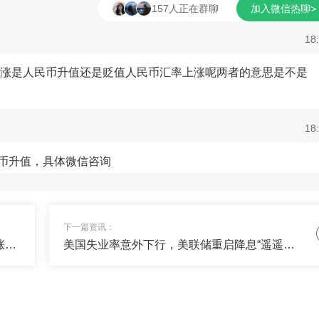
方面：基本面上，2022年末国内
他表...
157人正在群聊
加入微信热聊>
优化疫情防...
18
上涨是人民币升值还是贬值人民币汇率上涨呢两者的意思是不是
18
币升值，具体微信咨询
18
下一篇资讯：
问可以拉我下吗？
管涛：股市汇市有各自运行逻辑不应将股市涨简单归结为人民币升值
美国失业率意外下行，美联储重启降息“遥遥无期”
18
主是个圈内达人，不喜欢乱~