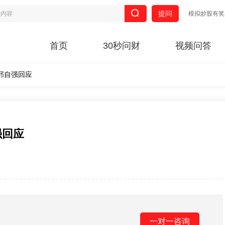
提问
模拟炒股有奖
首页
30秒问财
视频问答
邢自强回应
强回应
一对一咨询