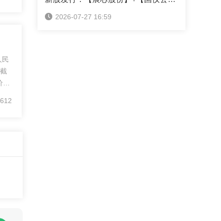
汇
2026-07-27 16:59
人民
，截
价
美元
612
收盘
汇率
首
在
元
个
员
日，
个