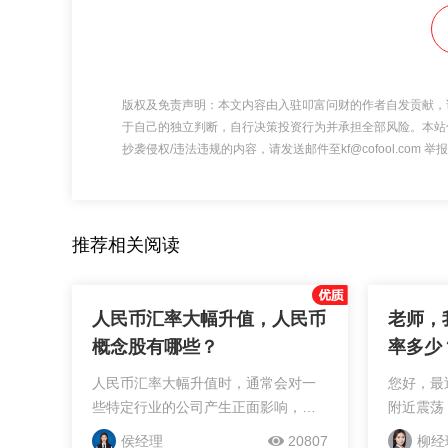
版权及免责声明：本文内容由入驻叩富问财的作者自发贡献，
于自己的独立判断，自行决策投资行为并承担全部风险。本站
抄袭侵权/违法违规的内容，请发送邮件至kf@cofool.com
推荐相关阅读
人民币汇率大幅升值，人民币
老师，
概念股有哪些？
率多少
人民币汇率大幅升值时，通常会对一
您好，最
些特定行业的公司产生正面影响，这
附近震荡
些公司被称为“人民币概念股”。以下是
贬值了一
侯经理
20807
柳经