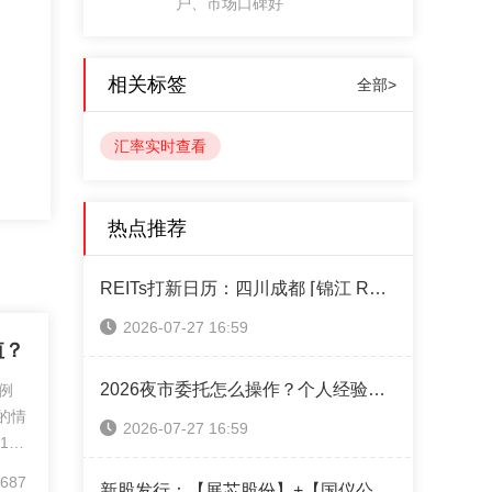
户、市场口碑好
相关标签
全部>
汇率实时查看
热点推荐
REITs打新日历：四川成都 ⌈锦江 REIT⌋ 本周四售！（附认购操作指南）
2026-07-27 16:59
值？
2026夜市委托怎么操作？个人经验攻略全分享
例
的情
2026-07-27 16:59
1美
升
687
新股发行：【展芯股份】+【国仪公司】+【超纯应材】本周可申购！（附打新神器）