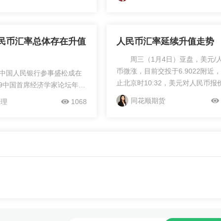
值，美元贬值，美元兑人民币外汇
分析这个汇率情况。
率下降，人民币对美元本币汇...
民币汇率总体存在升值
人民币汇率延续升值走势
周三（1月4日）亚盘，美元/
币微涨，目前交投于6.9022附近
，中国人民银行参事盛松成在
止北京时10:32，美元对人民币报
019中国首席经济学家论坛年
6.9022，跌幅0.16%，上一交易
示，今年人民币汇率在正常情
同花顺期货
经理
1068
兑人民币汇率最低价为6.8750，
破“7”，总体还存在升值可
价报6.9069。新年伊始，人民币
延续了上一年末的升值走势。新年
盛松成在出席“2019中国首席
个交易日，人民币对美元中间价、
论坛年会”时表示，今年人民
岸人民币对美元、离岸人民币对美
正常情况下不会破“7”，总体
等三大汇率报价均处于升值状
“一旦破‘7’，市
态。 针对人民币汇率在新年首
成相对一致的贬值预期，人
交易日的升值走势，资深宏观研究
遭到抑制，空头力量增强，
王好分析指出，2023年首个交易
汇率进一步下跌。”据此，他
人民币表现强势，主要原因来自两
期汇率受市场预期的影响更