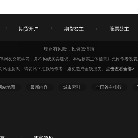
期货开户
期货答主
股票答主
/
/
/
理财有风险，投资需谨慎
仅供网友交流学习，并不构成买卖建议。本站核实主体信息并允许作者发
高风险意识，请勿私下汇款给作者，避免造成金钱损失。
点击查看全部>
网站地图
最新内容
城市索引
全国答主排行