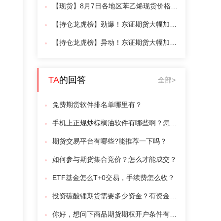
【现货】8月7日各地区苯乙烯现货价格汇总
【持仓龙虎榜】劲爆！东证期货大幅加多6102手豆一多单
【持仓龙虎榜】异动！东证期货大幅加多7609手棉花多单
TA
的回答
全部>
免费期货软件排名单哪里有？
手机上正规炒棕榈油软件有哪些啊？怎么交易呢？
期货交易平台有哪些?能推荐一下吗？
如何参与期货集合竞价？怎么才能成交？
ETF基金怎么T+0交易，手续费怎么收？
投资碳酸锂期货需要多少资金？有资金门槛吗？
你好，想问下商品期货期权开户条件有哪些？