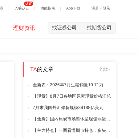
/
赛
入驻认证
功能指南
App下载
注册
登录
理财资讯
找证券公司
找期货公司
|
TA
的文章
全部>
金新农：2026年7月生猪销量10.71万头，同比变动34.92%
【现货】8月7日各地区尿素现货价格汇总
7月末我国外汇储备规模34188亿美元
【焦炭】国内焦炭市场整体呈现偏弱运行态势
【主力持仓】一图看懂期市持仓：多头资金正流向乙二醇、苯乙烯、苹果等品种