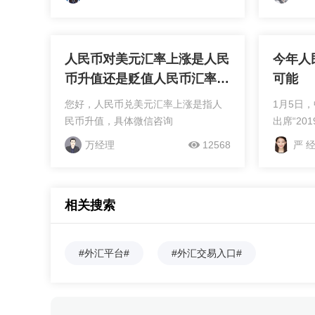
一些可能受益于人民币升值的股票类
我指导您
别及具体公司示例（请注意，以下信
息基于历史情况和市场...
人民币对美元汇率上涨是人民
今年人
币升值还是贬值人民币汇率上
可能
涨呢两者的意思是不是一样的
您好，人民币兑美元汇率上涨是指人
1月5日
民币升值，具体微信咨询
出席“2
会”时表
万经理
12568
严 
况下不会
能。 上证报讯 1月5日，中国人民
银行参事
相关搜索
经济学家
币汇率在
还存在升值可能。 
#外汇平台#
#外汇交易入口#
场就会形
民币多头
从而造成
认为，短