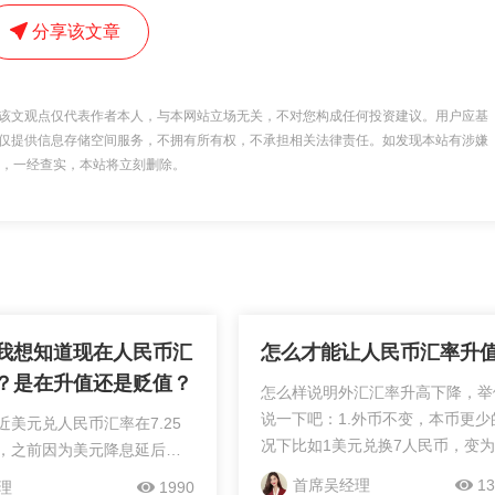
分享该文章
该文观点仅代表作者本人，与本网站立场无关，不对您构成任何投资建议。用户应基
仅提供信息存储空间服务，不拥有所有权，不承担相关法律责任。如发现本站有涉嫌
 举报，一经查实，本站将立刻删除。
我想知道现在人民币汇
怎么才能让人民币汇率升
？是在升值还是贬值？
怎么样说明外汇汇率升高下降，举
说一下吧：1.外币不变，本币更少
近美元兑人民币汇率在7.25
况下比如1美元兑换7人民币，变为
，之前因为美元降息延后，
元兑换6人民币，那么就是人民币
次，您可以添加我一个微信
首席吴经理
13
理
1990