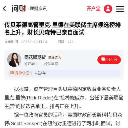
理财资讯
·
开户宝
传贝莱德高管里克·里德在美联储主席候选榜排
名上升，财长贝森特已亲自面试
发布时间：2025-9-13 11:04
阅读：271
同花顺期货
财经达人
问一问
好评4611
经验丰富
身份认证
入驻4年
据报道，资产管理巨头贝莱德固定收益业务负责人
里克.里德(Rick Rieder)在“接棒鲍威尔、出任下届美联储
主席”的候选名单里，排名正在上升。
据一位政府官员的话称，美国财政部长斯科特.贝森
特(Scott Bessent)在纽约对里德进行了两小时面试，讨