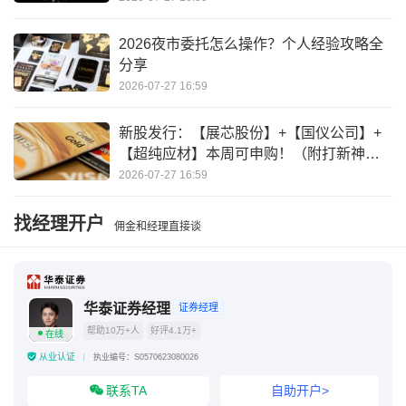
美联储12位主席
罗斯柴尔德和美联储的关系
2026夜市委托怎么操作？个人经验攻略全
分享
2026-07-27 16:59
新股发行：【展芯股份】+【国仪公司】+
【超纯应材】本周可申购！（附打新神
器）
2026-07-27 16:59
找经理开户
佣金和经理直接谈
华泰证券经理
证券经理
帮助10万+人
好评4.1万+
在线
从业认证
执业编号：S0570623080026
联系TA
自助开户>