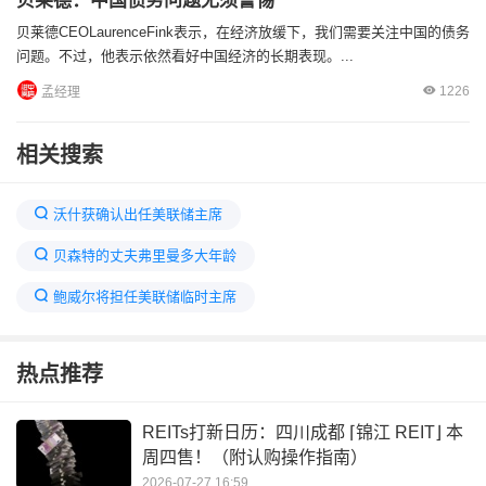
贝莱德：中国债务问题尤须警惕
贝莱德CEOLaurenceFink表示，在经济放缓下，我们需要关注中国的债务
问题。不过，他表示依然看好中国经济的长期表现。...
1226
孟经理
相关搜索
沃什获确认出任美联储主席
贝森特的丈夫弗里曼多大年龄
鲍威尔将担任美联储临时主席
美联储新掌门人要动两大手术
热点推荐
美联储沃什就任前鲍威尔暂任
美联储迎来新主席
贝莱德持股一览表中国
全球最大资管巨头贝莱德
REITs打新日历：四川成都 ⌈锦江 REIT⌋ 本
周四售！（附认购操作指南）
沃什即将执掌美联储
美联储双主席时代来袭
2026-07-27 16:59