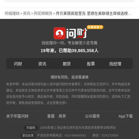
同城理财
>
资讯
>
同花顺期货
>
传贝莱德高管里克·里德在美联储主席候选榜排名上升，财长贝森特已亲自面试
找经理问一问，专业解答少走弯路
19年来，已帮助39,885,358人
|
|
|
|
问财
资讯
期货
股票
找经理
理财有风险，投资需谨慎
免责声明：本站问答内容均由入驻叩富问财的作者撰写，仅供网友交流学习，并不构成买卖
建议。本站核实主体信息并允许作者发表之言论并不代表本站同意其内容，亦不代表本站对
该信息内容予以核实，据此操作者，风险自担。同时提醒网友提高风险意识，请勿私下汇款
给作者，避免造成金钱损失。
点击查看全部>
关于叩富问财
客服
商务
公众服务
App下载
|
2008年被上海证券交易所选为年度投资者教育训练网站
叩富网
不良信息举报电话：010-59490342
微信：524272835
意见反馈