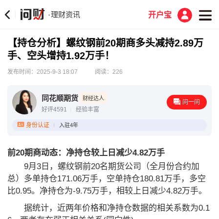
理财资讯
·
开户宝
【持仓分析】螺纹钢前20期商多头减持2.89万
手、空头增持1.92万手！
发布时间：2025-9-3 18:07
阅读：226
同花顺期货
财经达人
问一问
好评4591
经验丰富
身份认证
入驻4年
前20期商动态：净持仓较上日减少4.82万手
9月3日，螺纹钢前20名期货公司（全月份合约加
总）多单持仓171.06万手，空单持仓180.81万手，多空
比0.95。净持仓为-9.75万手，相较上日减少4.82万手。
据统计，近两年价格和净持仓数据的相关系数为0.1