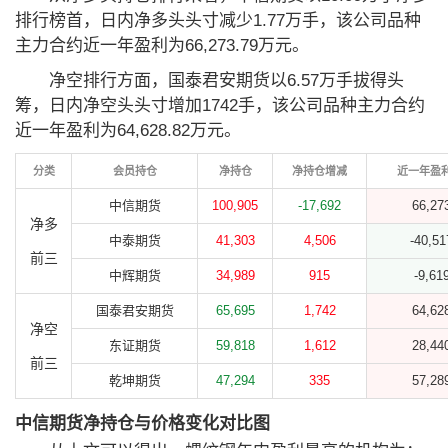
排行榜首，日内净多头头寸减少1.77万手，该公司品种
主力合约近一年盈利为66,273.79万元。
净空排行方面，国泰君安期货以6.57万手拔得头
筹，日内净空头头寸增加1742手，该公司品种主力合约
近一年盈利为64,628.82万元。
分类
会员持仓
净持仓
净持仓增减
近一年盈
中信期货
100,905
-17,692
66,27
净多
中泰期货
41,303
4,506
-40,51
前三
中辉期货
34,989
915
-9,61
国泰君安期货
65,695
1,742
64,62
净空
东证期货
59,818
1,612
28,44
前三
乾坤期货
47,294
335
57,28
中信期货净持仓与价格变化对比图