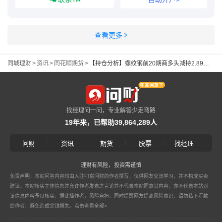
查看更多
同城理财
>
资讯
>
同花顺期货
>
【持仓分析】螺纹钢前20期商多头减持2.89万手、空头增持1.92万手！
找经理问一问，专业解答少走弯路
19年来，已帮助39,864,289人
|
|
|
|
问财
资讯
期货
股票
找经理
理财有风险，投资需谨慎
免责声明：本站问答内容均由入驻叩富问财的作者撰写，仅供网友交流学习，并不构成买卖
建议。本站核实主体信息并允许作者发表之言论并不代表本站同意其内容，亦不代表本站对
该信息内容予以核实，据此操作者，风险自担。同时提醒网友提高风险意识，请勿私下汇款
给作者，避免造成金钱损失。
点击查看全部>