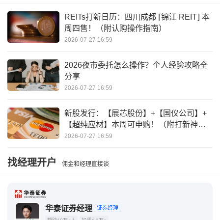
REITs打新日历：四川成都 ⌈锦江 REIT⌋ 本
周四售！（附认购操作指南）
2026-07-27 16:59
2026夜市委托怎么操作？个人经验攻略全
分享
2026-07-27 16:59
新股发行：【展芯股份】+【国仪公司】+
【超纯应材】本周可申购！（附打新神
器）
2026-07-27 16:59
找经理开户
佣金和经理直接谈
华泰证券经理
证券经理