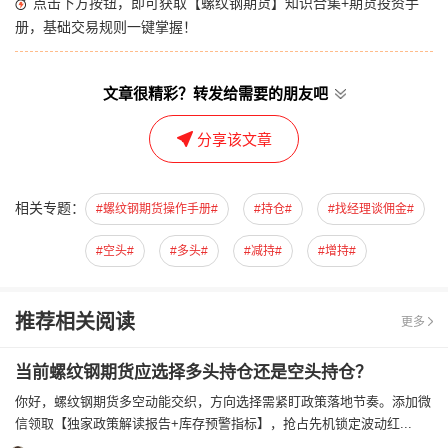
点击下方按钮，即可获取【螺纹钢期货】知识合集+期货投资手
册，基础交易规则一键掌握！
文章很精彩？转发给需要的朋友吧
分享该文章
相关专题：
#螺纹钢期货操作手册#
#持仓#
#找经理谈佣金#
#空头#
#多头#
#减持#
#增持#
推荐相关阅读
更多
当前螺纹钢期货应选择多头持仓还是空头持仓？
你好，螺纹钢期货多空动能交织，方向选择需紧盯政策落地节奏。添加微
信领取【独家政策解读报告+库存预警指标】，抢占先机锁定波动红...