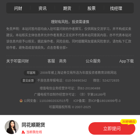
|
|
|
|
问财
资讯
期货
股票
找经理
理财有风险，投资需谨慎
免责声明：本站问答内容均由入驻叩富问财的作者撰写，仅供网友交流学习，并不构成买卖
建议。本站核实主体信息并允许作者发表之言论并不代表本站同意其内容，亦不代表本站对
该信息内容予以核实，据此操作者，风险自担。同时提醒网友提高风险意识，请勿私下汇款
给作者，避免造成金钱损失。
点击查看全部>
关于叩富问财
客服
商务
公众服务
App下载
|
2008年被上海证券交易所选为年度投资者教育训练网站
叩富网
不良信息举报电话：010-59490342
微信：524272835
意见反馈
增值电信业务经营许可证：京B2-20190488
广播电视节目制作经营许可证：（京）字第18189号
公网安备：11010802032515号 ICP备案：京ICP备18019099号-3
叩富网版权所有 © 2007-2025
同花顺期货
立即提问
当前我在线