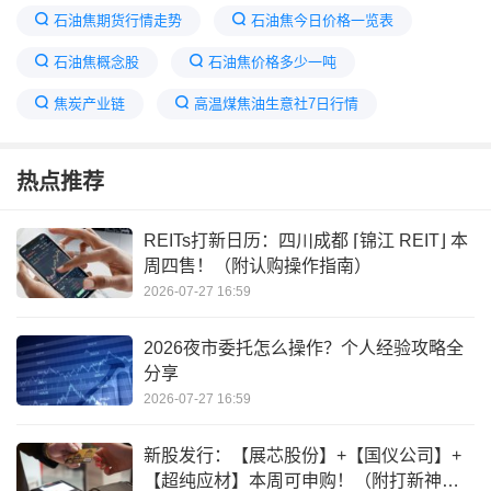
石油焦期货行情走势
石油焦今日价格一览表
石油焦概念股
石油焦价格多少一吨
焦炭产业链
高温煤焦油生意社7日行情
石油焦价格再次暴涨
石油焦产能
热点推荐
2026百川石油焦会议
石油焦最牛的三个股票
石油焦价格走势图
石油焦是什么东西
REITs打新日历：四川成都 ⌈锦江 REIT⌋ 本
周四售！（附认购操作指南）
2026-07-27 16:59
2026夜市委托怎么操作？个人经验攻略全
分享
2026-07-27 16:59
新股发行：【展芯股份】+【国仪公司】+
【超纯应材】本周可申购！（附打新神