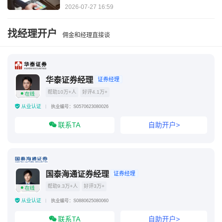
器）
2026-07-27 16:59
找经理开户
佣金和经理直接谈
华泰证券经理
证券经理
帮助10万+人
好评4.1万+
在线
从业认证
执业编号：S0570623080026
联系TA
自助开户>
国泰海通证券经理
证券经理
帮助9.3万+人
好评3万+
在线
从业认证
执业编号：S0880625080060
联系TA
自助开户>