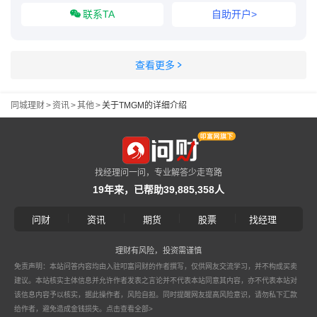
联系TA
自助开户>
查看更多
同城理财
>
资讯
>
其他
>
关于TMGM的详细介绍
找经理问一问，专业解答少走弯路
19年来，已帮助39,885,358人
|
|
|
|
问财
资讯
期货
股票
找经理
理财有风险，投资需谨慎
免责声明：本站问答内容均由入驻叩富问财的作者撰写，仅供网友交流学习，并不构成买卖
建议。本站核实主体信息并允许作者发表之言论并不代表本站同意其内容，亦不代表本站对
该信息内容予以核实，据此操作者，风险自担。同时提醒网友提高风险意识，请勿私下汇款
给作者，避免造成金钱损失。
点击查看全部>