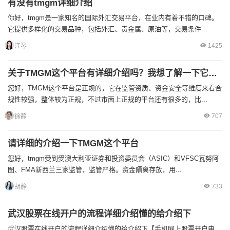
有没有tmgm详细介绍
你好，tmgm是一家知名的国际外汇交易平台，在业内有着不错的口碑。
它提供多样化的交易品种，包括外汇、贵金属、原油等，交易条件...
1425
江琴
关于TMGM这个平台有详细介绍吗？我想了解一下它是否正规
您好，TMGM这个平台是正规的，它在监管资质、资金安全等维度来看合
规性较强，整体较为正规，不过市面上正规的平台还有很多的，比...
707
徐静
请详细的介绍一下TMGM这个平台
您好，tmgm受到受澳大利亚证券和投资委员会（ASIC）和VFSC瓦努阿
图、FMA新西兰三家监管，监管严格。资金隔离存放，用...
733
胡静
武汉股票在线开户的流程详细介绍懂的给介绍下
武汉股票在线开户的流程详细介绍懂的给介绍下【手机网上股票开户电