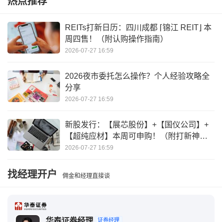
热点推荐
TMGM官方版下载
TMGM平台怎么样
Tmgm
REITs打新日历：四川成都 ⌈锦江 REIT⌋ 本
周四售！（附认购操作指南）
2026-07-27 16:59
2026夜市委托怎么操作？个人经验攻略全
分享
2026-07-27 16:59
新股发行：【展芯股份】+【国仪公司】+
【超纯应材】本周可申购！（附打新神
器）
2026-07-27 16:59
找经理开户
佣金和经理直接谈
华泰证券经理
证券经理