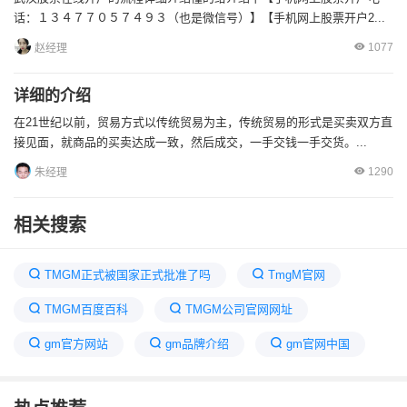
话：１３４７７０５７４９３（也是微信号）】【手机网上股票开户2...
1077
赵经理
详细的介绍
在21世纪以前，贸易方式以传统贸易为主，传统贸易的形式是买卖双方直
接见面，就商品的买卖达成一致，然后成交，一手交钱一手交货。...
1290
朱经理
相关搜索
TMGM正式被国家正式批准了吗
TmgM官网
TMGM百度百科
TMGM公司官网网址
gm官方网站
gm品牌介绍
gm官网中国
TMGM外汇平台安全吗
tmgm集团全球地位