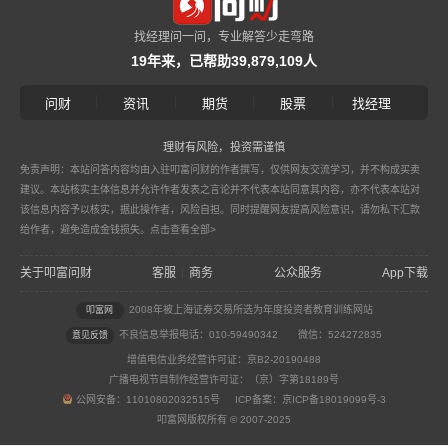
找经理问一问，专业解答少走弯路
19年来，已帮助39,879,109人
|
|
|
|
问财
资讯
期货
股票
找经理
理财有风险，投资需谨慎
免责声明：本站问答内容均由入驻叩富问财的作者撰写，仅供网友交流学习，并不构成买卖
建议。本站核实主体信息并允许作者发表之言论并不代表本站同意其内容，亦不代表本站对
该信息内容予以核实，据此操作者，风险自担。同时提醒网友提高风险意识，请勿私下汇款
给作者，避免造成金钱损失。
点击查看全部>
关于叩富问财
客服
商务
公众服务
App下载
|
2008年被上海证券交易所选为年度投资者教育训练网站
叩富网
不良信息举报电话：010-59490342
微信：524272835
意见反馈
增值电信业务经营许可证：京B2-20190488
广播电视节目制作经营许可证：（京）字第18189号
公网安备：11010802032515号 ICP备案：京ICP备18019099号-3
叩富网版权所有 © 2007-2025