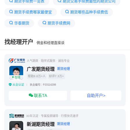
期货手续费一览表
期货交易手续费最低的期货公司
期货手续费哪家最便宜
期货哪些品种手续费低
华泰期货
期货手续费网
手续费最便宜的期货品种
2026年期货手续费最新
找经理开户
佣金和经理直接谈
期货品种手续费2026
普通人玩期货能赚钱吗
期货手续费太高了
期货手续费低的有哪些公司
人气期商 · 陪伴式服务 · 诚信专业
广发期货经理
期货经理
帮助8.8万+人
好评7.3万+
在线
从业认证
执业编号：F03114298
联系TA
自助开户>
30年沉淀 · 专属投顾辅导 · 行情快讯速评
新湖期货经理
期货经理