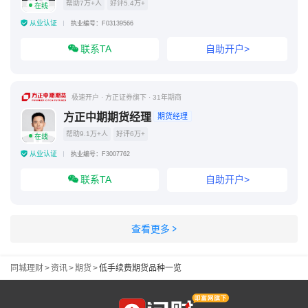
帮助7万+人
好评5.4万+
在线
从业认证
执业编号：F03139566
联系TA
自助开户>
极速开户 · 方正证券旗下 · 31年期商
方正中期期货经理
期货经理
帮助9.1万+人
好评6万+
在线
从业认证
执业编号：F3007762
联系TA
自助开户>
查看更多
同城理财
>
资讯
>
期货
>
低手续费期货品种一览