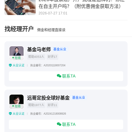
在自主开户吗？（附优惠佣金获取方法）
2026-07-27 17:01
找经理开户
佣金和经理直接谈
基金马老师
基金从业
帮助4053人
好评17
在线
从业认证
执业编号：A20201118007204
联系TA
远哥定投全球好基金
基金从业
帮助1977人
好评11
在线
从业认证
执业编号：A20241218008926
联系TA