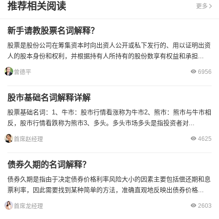
推荐相关阅读
更多
新手请教股票名词解释？
股票是股份公司在筹集资本时向出资人公开或私下发行的、用以证明出资
人的股本身份和权利，并根据持有人所持有的股份数享有权益和承担...
6956
曾德平
股市基础名词解释详解
股票基础名词：1、牛市：股市行情看涨称为牛市2、熊市：熊市与牛市相
反，股市行情看跌称为熊市3、多头。多头市场多头是指投资者对...
4625
首席赵经理
债券久期的名词解释？
债券久期是指由于决定债券价格利率风险大小的因素主要包括偿还期和息
票利率，因此需要找到某种简单的方法，准确直观地反映出债券价格...
2603
首席龙经理