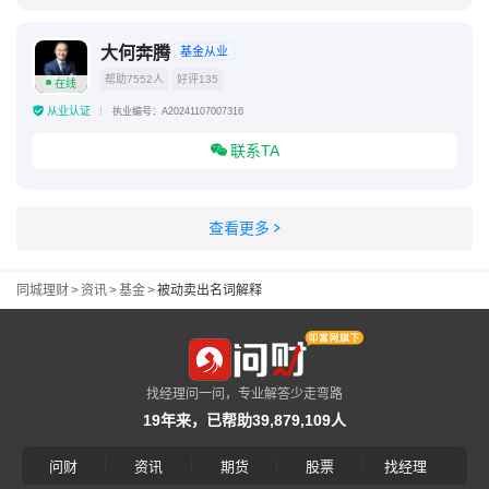
大何奔腾
基金从业
帮助7552人
好评135
在线
从业认证
执业编号：A20241107007316
联系TA
查看更多
同城理财
>
资讯
>
基金
>
被动卖出名词解释
找经理问一问，专业解答少走弯路
19年来，已帮助39,879,109人
|
|
|
|
问财
资讯
期货
股票
找经理