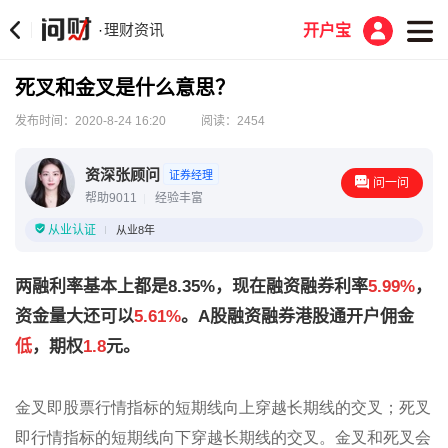
理财资讯
·
开户宝
死叉和金叉是什么意思？
发布时间：2020-8-24 16:20
阅读：2454
资深张顾问
证券经理
问一问
帮助9011
经验丰富
从业认证
从业8年
两融利率基本上都是8.35%，现在融资融券利率
5.99%
，
资金量大还可以
5.61%
。A股融资融券港股通开户佣金
低
，期权
1.8
元。
金叉即股票行情指标的短期线向上穿越长期线的交叉；死叉
即行情指标的短期线向下穿越长期线的交叉。金叉和死叉会