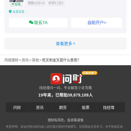
帮助10万+人
好评3.1万+
在线
从业认证
联系TA
自助开户>
查看更多
同城理财
>
资讯
>
其他
>
死叉和金叉是什么意思？
找经理问一问，专业解答少走弯路
19年来，已帮助39,879,109人
|
|
|
|
问财
资讯
期货
股票
找经理
理财有风险，投资需谨慎
免责声明：本站问答内容均由入驻叩富问财的作者撰写，仅供网友交流学习，并不构成买卖