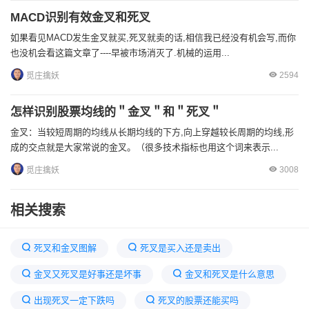
MACD识别有效金叉和死叉
如果看见MACD发生金叉就买,死叉就卖的话,相信我已经没有机会写,而你
也没机会看这篇文章了----早被市场消灭了.机械的运用...
2594
觅庄擒妖
怎样识别股票均线的＂金叉＂和＂死叉＂
金叉：当较短周期的均线从长期均线的下方,向上穿越较长周期的均线,形
成的交点就是大家常说的金叉。（很多技术指标也用这个词来表示...
3008
觅庄擒妖
相关搜索
死叉和金叉图解
死叉是买入还是卖出
金叉又死叉是好事还是坏事
金叉和死叉是什么意思
出现死叉一定下跌吗
死叉的股票还能买吗