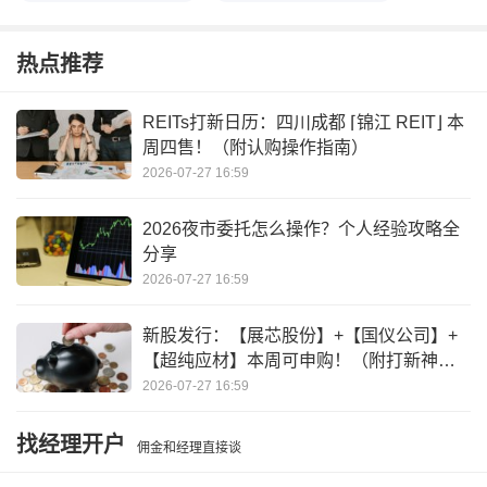
macd金叉图解
金叉死叉看哪两根线图解
热点推荐
金叉和财、龙、死叉的寓意
金叉和死叉在哪个指标中最常见
REITs打新日历：四川成都 ⌈锦江 REIT⌋ 本
周四售！（附认购操作指南）
金叉和死叉哪个是买入信号
金叉和死叉的判断标准
2026-07-27 16:59
2026夜市委托怎么操作？个人经验攻略全
分享
2026-07-27 16:59
新股发行：【展芯股份】+【国仪公司】+
【超纯应材】本周可申购！（附打新神
器）
2026-07-27 16:59
找经理开户
佣金和经理直接谈