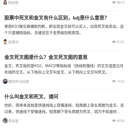
9872
钟经理.
股票中死叉和金叉有什么区别，kdj是什么意思？
使用KDJ做交易辅助判断，即出现金叉就可以买入，出现死叉就卖出，这
个只是辅助指标，关键还在于走势级别和类型。
6701
高博鸿
金叉死叉图是什么？金叉死叉图的意思
金叉，死叉指的是KDJ，MACD等指标线（快线和慢线）的交叉或是日月
年线的交叉。从下档向上交叉叫金叉，从下档向上交叉叫死叉。...
7422
理财师马经理
什么叫金叉和死叉、请问
你好，简单来说就是快速线线上穿慢速线，短周期上穿长周期为金叉，反
过来，快速线下穿慢速线，短周期下穿长周期为死叉，因为不知道你...
4034
李经理