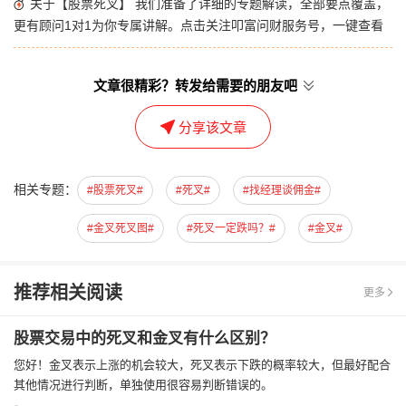
关于【股票死叉】 我们准备了详细的专题解读，全部要点覆盖，
更有顾问1对1为你专属讲解。点击关注叩富问财服务号，一键查看
文章很精彩？转发给需要的朋友吧
分享该文章
相关专题：
#股票死叉#
#死叉#
#找经理谈佣金#
#金叉死叉图#
#死叉一定跌吗？#
#金叉#
推荐相关阅读
更多
股票交易中的死叉和金叉有什么区别？
您好！金叉表示上涨的机会较大，死叉表示下跌的概率较大，但最好配合
其他情况进行判断，单独使用很容易判断错误的。