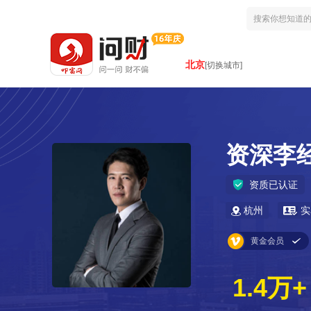
北京
[切换城市]
资深李
资质已认证
杭州
实
黄金会员
1.4万+