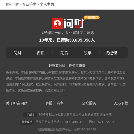
叩富问财
>
专业答主
>
个人主页
找经理问一问，专业解答少走弯路
19年来，已帮助39,885,358人
|
|
|
|
问财
资讯
期货
股票
找经理
理财有风险，投资需谨慎
免责声明：本站问答内容均由入驻叩富问财的作者撰写，仅供网友交流学习，并不构成买卖
建议。本站核实主体信息并允许作者发表之言论并不代表本站同意其内容，亦不代表本站对
该信息内容予以核实，据此操作者，风险自担。同时提醒网友提高风险意识，请勿私下汇款
给作者，避免造成金钱损失。
点击查看全部>
关于叩富问财
客服
商务
公众服务
App下载
|
2008年被上海证券交易所选为年度投资者教育训练网站
叩富网
不良信息举报电话：010-59490342
微信：524272835
意见反馈
增值电信业务经营许可证：京B2-20190488