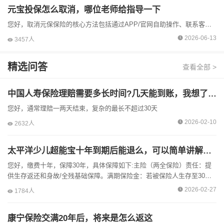
元宝投保怎么取消，哪位老师给指导一下
‌您好，取消元保保险的核心方法包括通过APP/官网自助操作、联系客服协助、支付平台解绑自动扣费或线下柜台办理‌，具体步骤需根据保单类型和支付方式选择。‌‌取消步骤与自动扣费关闭‌APP...
2026-06-13
3457人
精选问答
查看全部 >
中国人寿保险理赔需要多长时间?几天能到账，我想了解清楚
您好，通常理赔一两天结束，复杂的最长不超过30天
2026-02-10
2632人
太平洋少儿超能宝十年到期后能退么，可以简单讲解一下吗?
您好，缴费十年，保障30年，‌具体保障如下:主险（两全保险）责任‌：提
供生存返还和身故/全残基础保障。‌‌‌‌满期保险金‌：若被保险人生存至30年
保险期间届满，保险公司给付‌已支付主险...
2026-02-27
1784人
康宁保险交满20年后，将来是怎么返这