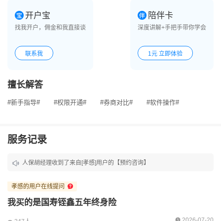
开户宝
陪伴卡
找我开户，佣金和我直接谈
深度讲解+手把手带你学会
联系我
1元 立即体验
擅长解答
#新手指导#
#权限开通#
#券商对比#
#软件操作#
服务记录
人保胡经理收到了来自[孝感]用户的【预约咨询】
人保胡经理收到了来自[太原]用户的【预约咨询】
孝感的用户在线提问
人保胡经理收到了来自[西宁]用户的【预约咨询】
我买的是国寿铚鑫五年终身险
人保胡经理收到了来自[唐山]用户的【电话咨询】
2026-07-20