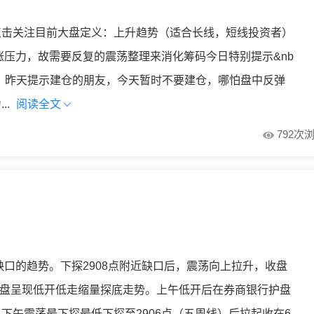
点击关注目前大盘定义：上升趋势（适合长线，短线投资者）
涨压力，故需要反复的震荡整理来消化筹码今日特别提示&nb
险，昨天提示建仓的朋友，今天暂时不要建仓，哪怕盘中反弹
..
阅读全文
792次
缺口的趋势。下探2908点附近缺口后，震荡向上拉升，收盘
今天大盘呈现低开低走缩量探底走势。上午低开后在券商银行护盘
下午震荡最下探最低下探至2906点（五周线）后拉起收在6