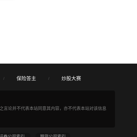
保险答主
炒股大赛
/
/
表之言论并不代表本站同意其内容，亦不代表本站对该信息
证券公司索引
期货公司索引