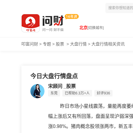
北京
[切换城市]
叩富问财
>
专题
>
股票
>
大盘行情
>
大盘行情相关资讯
今日大盘行情盘点
宋顾问 _股票
东莞
已帮助6.3万+人
好评936
昨日市场小星线震荡，量能再度萎缩
幅上涨后又有所回落，盘面呈现沪弱深强的
涨0.98%。猪肉概念股领涨两市，新五