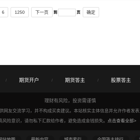
6
1250
下一页
确定
到
页
期货开户
期货答主
股票答主
/
/
/
理财有风险，投资需谨慎
仅供网友交流学习，并不构成买卖建议。本站核实主体信息并允许作者发
高风险意识，请勿私下汇款给作者，避免造成金钱损失。
点击查看全部>
网站地图
最新内容
城市索引
全国答主排行