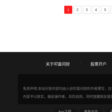
1
2
3
4
5
关于叩富问财
股票开户
/
免责声明:本站问答内容均由入驻叩富问财的作者撰写，
内容予以核实，据此操作者，风险自担。同时提醒网友提
App下载
商务合作