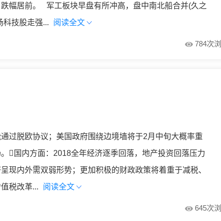
跌幅居前。 军工板块早盘有所冲高，盘中南北船合并(久之
科技股走强...
阅读全文
784次
通过脱欧协议；美国政府围绕边境墙将于2月中旬大概率重
。国内方面：2018全年经济逐季回落，地产投资回落压力
济呈现内外需双弱形势；更加积极的财政政策将着重于减税、
税改革...
阅读全文
645次