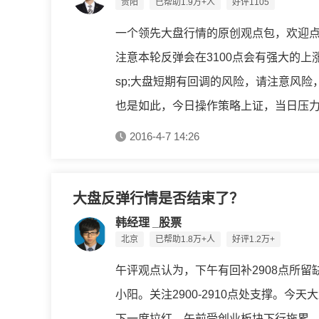
贵阳
已帮助1.9万+人
好评1105
一个领先大盘行情的原创观点包，欢迎
注意本轮反弹会在3100点会有强大的上
sp;大盘短期有回调的风险，请注意风
也是如此，今日操作策略上证，当日压力.
2016-4-7 14:26
大盘反弹行情是否结束了？
韩经理 _股票
北京
已帮助1.8万+人
好评1.2万+
午评观点认为，下午有回补2908点所留
小阳。关注2900-2910点处支撑。
下一度拉红，午前受创业板块下行拖累，