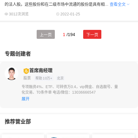
的法人股。这些股份和在二级市场中流通的股份是具有相...
查看全文
3012次浏览
2022-01-25
1
/194
上一页
下一页
专题创建者
首席南经理
股票
帮助
10万+
北京
专项融资4%、ETF、可转债万0.4，vip佣金、自选靓号、量
化交易、T0条件单 电话/微信：13036666547
展开
推荐营业部