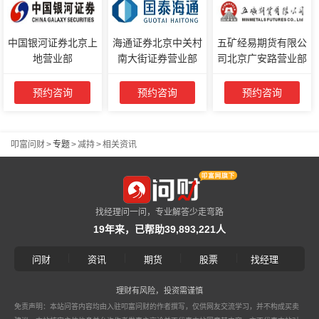
中国银河证券北京上
海通证券北京中关村
五矿经易期货有限公
地营业部
南大街证券营业部
司北京广安路营业部
预约咨询
预约咨询
预约咨询
叩富问财
>
专题
>
减持
>
相关资讯
找经理问一问，专业解答少走弯路
19年来，已帮助39,893,221人
|
|
|
|
问财
资讯
期货
股票
找经理
理财有风险，投资需谨慎
免责声明：本站问答内容均由入驻叩富问财的作者撰写，仅供网友交流学习，并不构成买卖