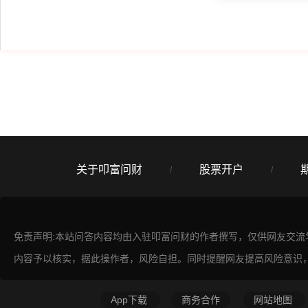
关于叩富问财
股票开户
/
/
免责声明:本站问答内容均由入驻叩富问财的作者撰写，仅供网友交
内容予以核实，据此操作者，风险自担。同时提醒网友提高风险意识
App下载
商务合作
网站地图