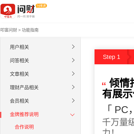
叩富问财
>
功能指南
用户相关
Step 1
问答相关
文章相关
倾情
理财产品相关
有展
会员相关
「 P
金牌推荐说明
千万量
合作说明
力！