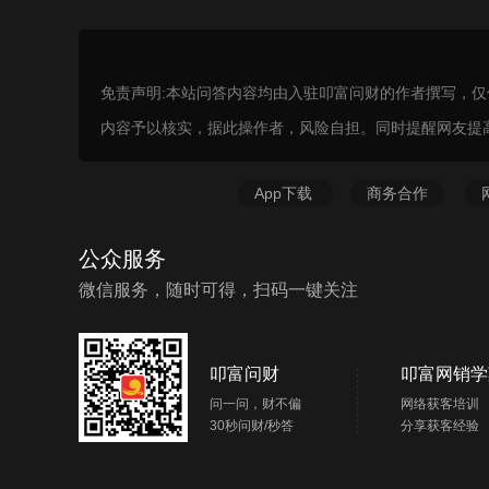
免责声明:本站问答内容均由入驻叩富问财的作者撰写，
内容予以核实，据此操作者，风险自担。同时提醒网友提
App下载
商务合作
公众服务
微信服务，随时可得，扫码一键关注
叩富问财
叩富网销学
问一问，财不偏
网络获客培训
30秒问财/秒答
分享获客经验