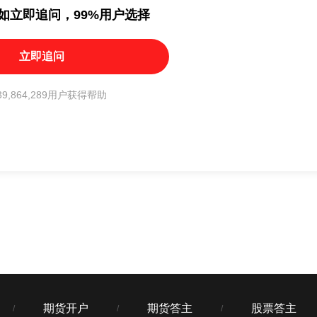
如立即追问，99%用户选择
立即追问
9,864,289用户获得帮助
期货开户
期货答主
股票答主
/
/
/