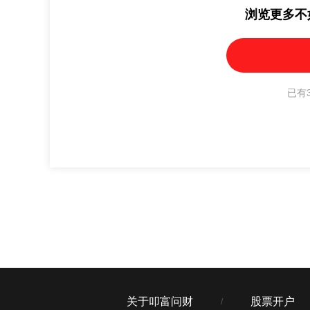
浏览更多不
已有3
关于叩富问财
股票开户
/