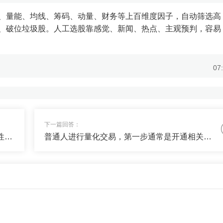
、量能、均线、筹码、动量、财务等上百维度因子，自动筛选高
、破位垃圾股。人工选股靠感觉、新闻、热点、主观预判，容易
07
否给我一些稳定收益+搏高收益的产品，我配置一些对冲风险？
07
下一篇回答：
90后使用量化软件炒股，往往更具科技敏感性和学习能力，他们更习惯于数字化工具，能快速掌握编程语言和数据分析技能。相比传统投资者，他们更注重策略的逻辑性与数据支持，善于利用算法优化交易决策。同时，...
普通人进行量化交易，第一步通常是开通相关交易权限。在A股市场，量化交易涉及程序化交易、高频交易等，部分券商对这些交易方式设有准入门槛，需投资者满足一定条件（如资金量、交易经验等）并申请开通权限。...
定增值的钱+30%搏高收益，我私信你了，看下配置单~