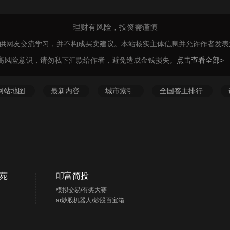
理财有风险，投资需谨慎
仅供网友交流学习，并不构成买卖建议。本站核实主体信息并允许作者发
高风险意识，请勿私下汇款给作者，避免造成金钱损失。
点击查看全部>
网站地图
最新内容
城市索引
全国答主排行
苑
叩富简投
模拟交易/有奖大赛
ai炒股机器人/炒股百宝箱