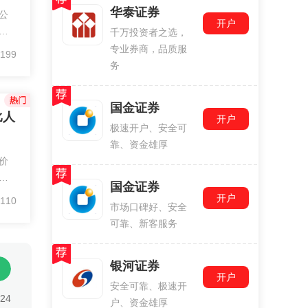
华泰证券
公
开户
交
千万投资者之选，
上
专业券商，品质服
199
得
务
佣金
国金证券
比人
开户
极速开户、安全可
靠、资金雄厚
价
务
国金证券
上
开户
110
市场口碑好、安全
破
可靠、新客服务
、
银河证券
开户
安全可靠、极速开
:24
户、资金雄厚