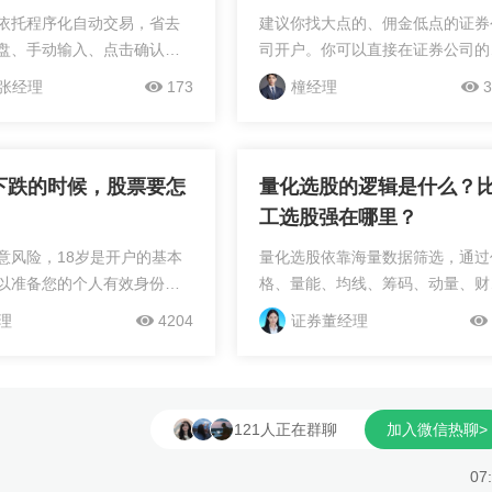
依托程序化自动交易，省去
建议你找大点的、佣金低点的证券
盘、手动输入、点击确认的
司开户。你可以直接在证券公司的
单速度通常比普通手动交易
易软件上面开户了，开户可以在网
张经理
173
橦经理
3
秒到数秒不等，具体速度会
找个券商的客户经理，佣金能够做
量、服务器部署位置、策略
较低。我司开户是您的首选~交易
多重因素影响，...
真的低，低到...
下跌的时候，股票要怎
量化选股的逻辑是什么？
工选股强在哪里？
意风险，18岁是开户的基本
量化选股依靠海量数据筛选，通过
以准备您的个人有效身份证
格、量能、均线、筹码、动量、财
提前准备好有效身份证和银
等上百维度因子，自动筛选高概率
理
4204
证券董经理
可开户，优惠渠道哪里找？
涨个股，剔除弱势、下跌、高位、
理开户，安排低佣金账户！
位垃圾股。人工选股靠感觉、新闻
热点、主观预判，容易选到...
121人正在群聊
加入微信热聊>
07