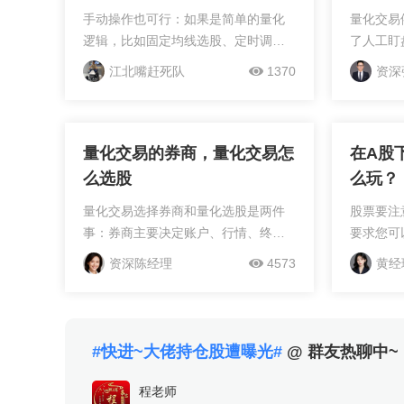
手动操作也可行：如果是简单的量化
量化交易
逻辑，比如固定均线选股、定时调
了人工盯
仓，可以通过券商自带的智能条件单
环节，报
江北嘴赶死队
1370
资深
工具手动设置规则
快几百毫
受网络质
运行逻辑等
量化交易的券商，量化交易怎
在A股
么选股
么玩？
量化交易选择券商和量化选股是两件
股票要注
事：券商主要决定账户、行情、终端
要求您可
和执行权限，选股则取决于你设定的
和银行卡
资深陈经理
4573
黄经
股票池、指标条件和风险约束。选券
行卡，即
商时先核实四项：是否提供所需量化
联系钱经
终端、账户能否开通相应权...
#快进~大佬持仓股遭曝光#
@ 群友热聊中~
程老师