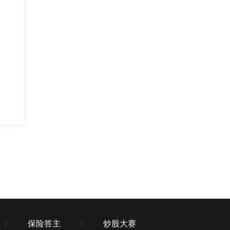
保险答主
炒股大赛
/
/