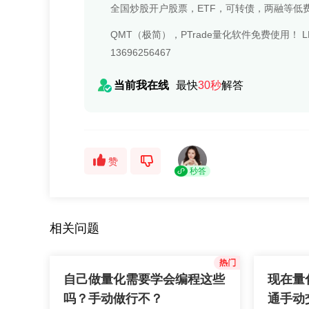
全国炒股开户股票，ETF，可转债，两融等低
QMT（极简），PTrade量化软件免费使用！
13696256467
当前我在线
最快
30秒
解答
赞
秒答
相关问题
自己做量化需要学会编程这些
现在量
吗？手动做行不？
通手动