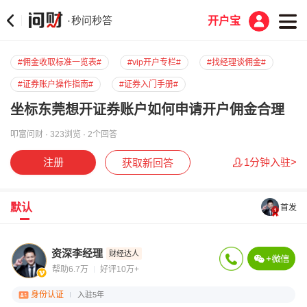
秒问秒答
·
开户宝
#佣金收取标准一览表#
#vip开户专栏#
#找经理谈佣金#
#证券账户操作指南#
#证券入门手册#
坐标东莞想开证券账户如何申请开户佣金合理
叩富问财 · 323浏览 · 2个回答
注册
1分钟入驻>
获取新回答
默认
首发
资深李经理
财经达人
帮助6.7万
好评10万+
身份认证
入驻5年