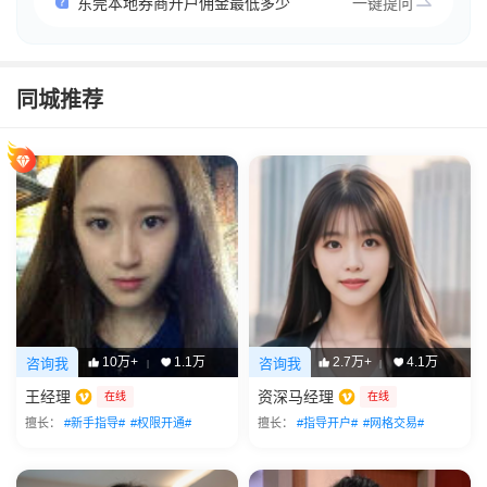
东莞本地券商开户佣金最低多少
一键提问
同城推荐
10万+
1.1万
2.7万+
4.1万
咨询我
咨询我
|
|
王经理
资深马经理
在线
在线
擅长：
#新手指导#
#权限开通#
擅长：
#指导开户#
#网格交易#