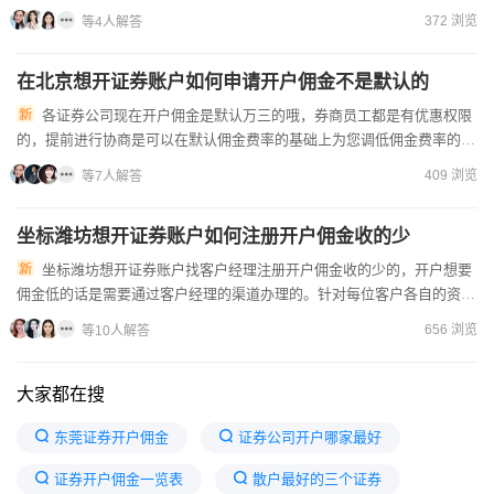
开户经理申请的证券账户比自己开通的账户佣金还要低。要准备好身...
372 浏览
等4人解答
在北京想开证券账户如何申请开户佣金不是默认的
各证券公司现在开户佣金是默认万三的哦，券商员工都是有优惠权限
的，提前进行协商是可以在默认佣金费率的基础上为您调低佣金费率的。
佣金降低的方法可以参考：1、增加您的交易金额，当资金量达到一...
409 浏览
等7人解答
坐标潍坊想开证券账户如何注册开户佣金收的少
坐标潍坊想开证券账户找客户经理注册开户佣金收的少的，开户想要
佣金低的话是需要通过客户经理的渠道办理的。针对每位客户各自的资金
量大小和交易需求，券商的客户经理都会提供一对一的佣金优惠政策...
656 浏览
等10人解答
大家都在搜
东莞证券开户佣金
证券公司开户哪家最好
证券开户佣金一览表
散户最好的三个证券