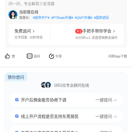
问一问，专业解答少走弯路
当前我在线
我擅长：
#指导开户#
#PTRade开通#
#QMT开通#
#国债逆回购#
#交易软件
免费追问
手把手带你学会
￥1
文字回复· 30秒快答
30分钟1v1·讲透逻辑教会操作
追问
分享
问财App下载
赞
猜你想问
1651位专业顾问在线
开户后佣金能否协商下调
一键提问
线上开户流程是否支持东莞居民
一键提问