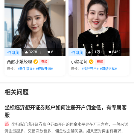
3278
6
2.1万+
8462
咨询我
咨询我
|
|
两融小嫒经理
小赵老师
在线
在线
擅长：
#新手指导#
#权限开通#
擅长：
#指导开户#
#网格交易#
相关问题
坐标临沂想开证券账户如何注册开户佣金低，有专属客
服
坐标临沂想开证券账户券商开户的佣金水平是在万三左右，一般来说
资金量越多、交易次数也多，佣金也会越优惠。如果您对佣金有要求，可